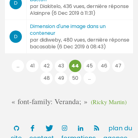
D
par
Diakitelo
, 436 vues, dernière réponse
Alainpre (
6 Dec 2019 à 11:31
)
Dimension d'une image dans un
conteneur
D
par
didiweby
, 480 vues, dernière réponse
bacasable (
6 Dec 2019 à 08:43
)
Pages
...
41
42
43
44
45
46
47
:
48
49
50
...
font-family: Veranda;
(Ricky Martin)
plan du