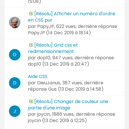
15:08
)
[Résolu] Afficher un numéro d'ordre
en CSS pur
par
PapyJP
, 622 vues, dernière réponse
PapyJP (
14 Dec 2019 à 18:14
)
[Résolu] Grid css et
redimensionnement
D
par
dop10
, 947 vues, dernière réponse
dop10 (
13 Dec 2019 à 20:47
)
Aide CSS
par
DieuJanus
, 387 vues, dernière
D
réponse
Gus (
13 Dec 2019 à 14:58
)
[Résolu] Changer de couleur une
partie d'une image
J
par
joycin
, 1886 vues, dernière réponse
joycin (
13 Dec 2019 à 12:25
)