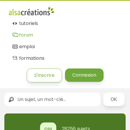
Forum
Alsacréations
tutoriels
forum
emploi
formations
Connexion
S'inscrire
Rechercher
css
28256 sujets