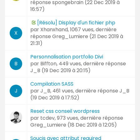
réponse
spongebrain (
22 Dec 2019 à
16:57
)
[Résolu] Display d'un fichier php
par
Xhanxhand
, 1067 vues, dernière
X
réponse
Greg_Lumiere (
21 Dec 2019 à
21:31
)
Personnalisation portfolio Divi
par
Biffton
, 449 vues, dernière réponse
B
J_B (
19 Dec 2019 à 20:15
)
Compilation SASS
par
J_B
, 461 vues, dernière réponse
J_B
J
(
19 Dec 2019 à 17:52
)
Reset css conseil wordpress
par
tcdev
, 973 vues, dernière réponse
Greg_Lumiere (
18 Dec 2019 à 12:05
)
Soucis avec attribut required