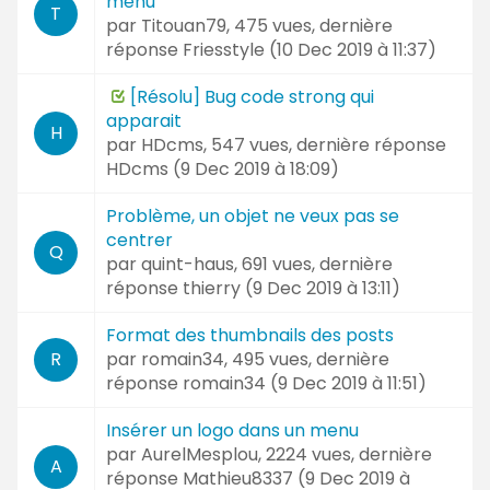
menu
T
par
Titouan79
, 475 vues, dernière
réponse
Friesstyle (
10 Dec 2019 à 11:37
)
[Résolu] Bug code strong qui
apparait
H
par
HDcms
, 547 vues, dernière réponse
HDcms (
9 Dec 2019 à 18:09
)
Problème, un objet ne veux pas se
centrer
Q
par
quint-haus
, 691 vues, dernière
réponse
thierry (
9 Dec 2019 à 13:11
)
Format des thumbnails des posts
par
romain34
, 495 vues, dernière
R
réponse
romain34 (
9 Dec 2019 à 11:51
)
Insérer un logo dans un menu
par
AurelMesplou
, 2224 vues, dernière
A
réponse
Mathieu8337 (
9 Dec 2019 à