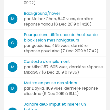
09:22
)
Background/hover
par
Melon-Chon
, 540 vues, dernière
M
réponse
Yanou (
8 Dec 2019 à 14:28
)
Pourquoi une différence de hauteur de
block selon mes navigateurs
G
par
goudurisc
, 455 vues, dernière
réponse
goudurisc (
7 Dec 2019 à 17:42
)
Contexte d'empilement
par
MikaG57
, 605 vues, dernière réponse
M
MikaG57 (
6 Dec 2019 à 19:35
)
Mettre en pause des sliders
par
Dayka
, 1109 vues, dernière réponse
D
aliasdmc (
6 Dec 2019 à 19:14
)
Joindre deux imput et inserer un
button