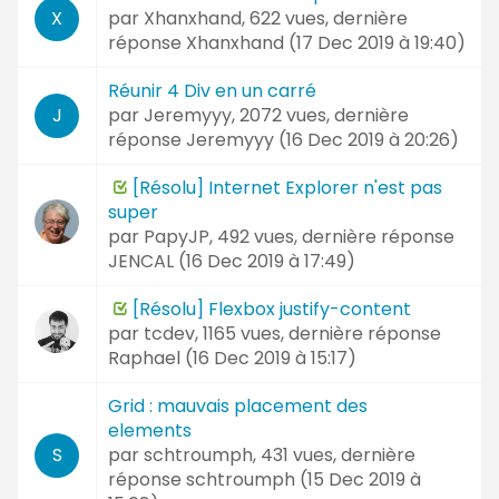
par
Xhanxhand
, 622 vues, dernière
X
réponse
Xhanxhand (
17 Dec 2019 à 19:40
)
Réunir 4 Div en un carré
par
Jeremyyy
, 2072 vues, dernière
J
réponse
Jeremyyy (
16 Dec 2019 à 20:26
)
[Résolu] Internet Explorer n'est pas
super
par
PapyJP
, 492 vues, dernière réponse
JENCAL (
16 Dec 2019 à 17:49
)
[Résolu] Flexbox justify-content
par
tcdev
, 1165 vues, dernière réponse
Raphael (
16 Dec 2019 à 15:17
)
Grid : mauvais placement des
elements
par
schtroumph
, 431 vues, dernière
S
réponse
schtroumph (
15 Dec 2019 à