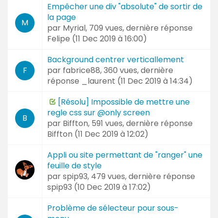
Empêcher une div "absolute" de sortir de
la page
M
par
Myrial
, 709 vues, dernière réponse
Felipe (
11 Dec 2019 à 16:00
)
Background centrer verticallement
par
fabrice88
, 360 vues, dernière
F
réponse
_laurent (
11 Dec 2019 à 14:34
)
[Résolu] Impossible de mettre une
regle css sur @only screen
B
par
Biffton
, 591 vues, dernière réponse
Biffton (
11 Dec 2019 à 12:02
)
Appli ou site permettant de "ranger" une
feuille de style
par
spip93
, 479 vues, dernière réponse
spip93 (
10 Dec 2019 à 17:02
)
Problème de sélecteur pour sous-