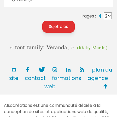
Pages :
Sujet clos
font-family: Veranda;
(Ricky Martin)
plan du
site
contact
formations
agence
Retou
web
en
haut
Alsacréations est une communauté dédiée à la
de
conception de sites et applications web de qualité,