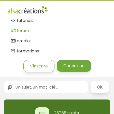
tutoriels
forum
emploi
formations
Connexion
S'inscrire
Rechercher
css
28256 sujets