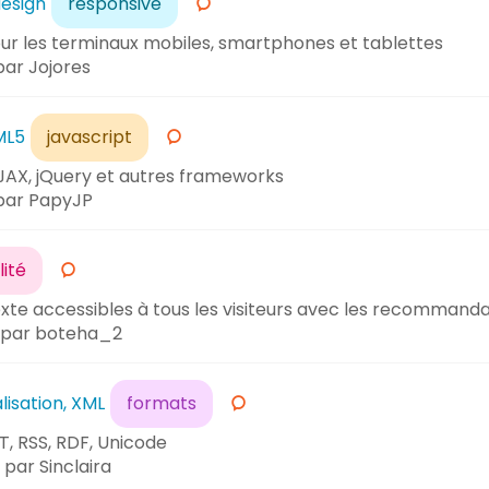
esign
responsive
ur les terminaux mobiles, smartphones et tablettes
ar Jojores
ML5
javascript
X, jQuery et autres frameworks
ar PapyJP
lité
xte accessibles à tous les visiteurs avec les recommanda
par boteha_2
lisation, XML
formats
T, RSS, RDF, Unicode
par Sinclaira