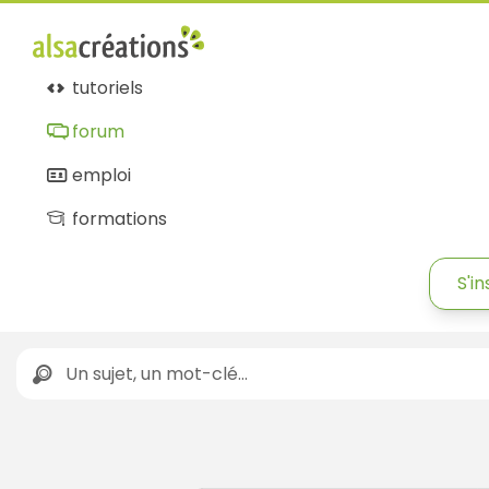
Forum
Alsacréations
tutoriels
forum
emploi
formations
S'in