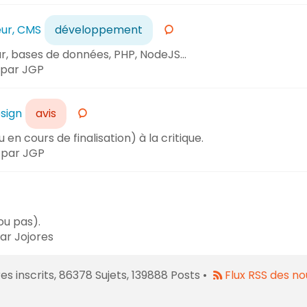
ur, CMS
développement
r, bases de données, PHP, NodeJS...
par JGP
esign
avis
en cours de finalisation) à la critique.
par JGP
ou pas).
ar Jojores
 inscrits, 86378 Sujets, 139888 Posts •
Flux RSS des no