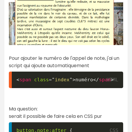
Pour ajouter le numéro de l'appel de note, j'ai un
script qui ajoute automatiquement
<
span
class
=
"
index
"
>
numéro
</
span
>
Ma question:
serait il possible de faire cela en CSS pur
button
.note
:after
{