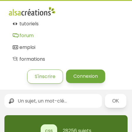
tutoriels
forum
emploi
formations
Connexion
S'inscrire
Rechercher
css
28256 sujets