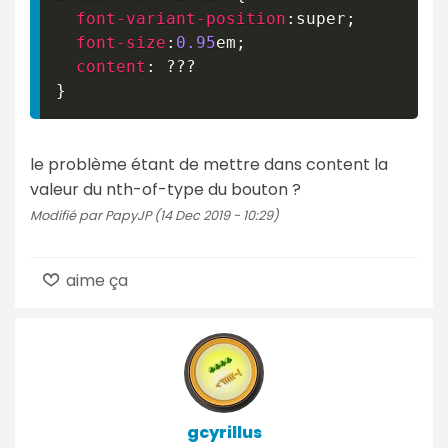
font-variant-position
:
super
;
font-size
:
0.95
em
;
content
:
}
le problème étant de mettre dans content la
valeur du nth-of-type du bouton ?
Modifié par PapyJP (14 Dec 2019 - 10:29)
aime ça
gcyrillus