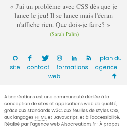
J'ai un problème avec CSS dès que je
lance le jeu! Il se lance mais l'écran
n'affiche rien. Que dois-je faire?
(Sarah Palin)
plan du
site
contact
formations
agence
Retou
web
en
haut
Alsacréations est une communauté dédiée à la
de
conception de sites et applications web de qualité,
page
grâce aux standards
W3C
, aux feuilles de styles
CSS
,
aux langages
HTML
et JavaScript, et à l'accessibilité.
Réalisé par l'agence web
Alsacreations.fr
·
À propos