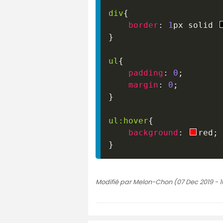
div
{
border
:
1
px
 solid 
}
ul
{
padding
:
0
;
margin
:
0
;
}
ul
:hover
{
background
:
red
;
}
Modifié par Melon-Chon (07 Dec 2019 - 1