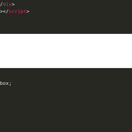
/
div
>
>
</
script
>
box
;