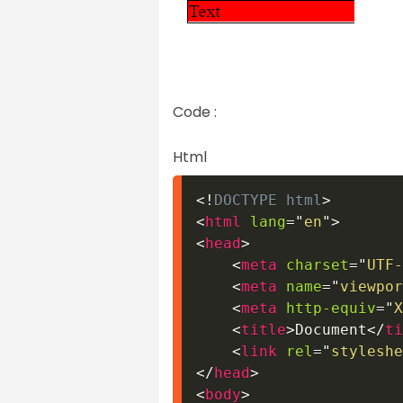
Code :
Html
<!
DOCTYPE
html
>
<
html
lang
=
"
en
"
>
<
head
>
<
meta
charset
=
"
UTF-
<
meta
name
=
"
viewpor
<
meta
http-equiv
=
"
X
<
title
>
Document
</
ti
<
link
rel
=
"
styleshe
</
head
>
<
body
>