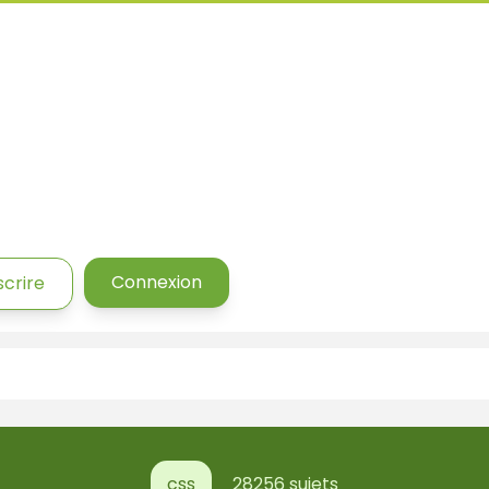
Connexion
scrire
css
28256 sujets