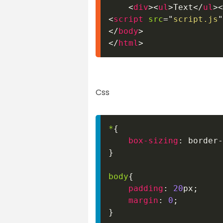
<
div
>
<
ul
>
Text
</
ul
>
<
<
script
src
=
"
script.js
"
</
body
>
</
html
>
Css
*
{
box-sizing
:
 border-
}
body
{
padding
:
20
px
;
margin
:
0
;
}