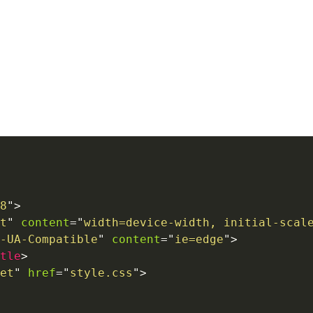
8
"
>
t
"
content
=
"
width=device-width, initial-scal
-UA-Compatible
"
content
=
"
ie=edge
"
>
tle
>
et
"
href
=
"
style.css
"
>