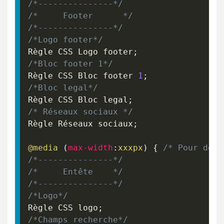
/*---------------*/
/*     Footer      */
/*---------------*/
/*Logo footer*/
Règle CSS Logo footer
;
/*Bloc footer 1*/
Règle CSS Bloc footer 
1
;
/*Bloc legal*/
Règle CSS Bloc legal
;
/* Réseaux sociaux */
Règle Réseaux sociaux
;
@media
(
max-width
:
xxxpx
)
{
/* Pour devi
/*---------------*/
/*     Entête    */
/*---------------*/
/*Logo*/
Règle CSS logo
;
/*Champs recherche*/