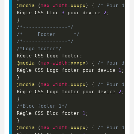
@media
(
max-width
:
xxxpx
)
{
/* Pour devi
Règle CSS bloc 
3
 pour device 
2
;
}
/*---------------*/
/*     Footer      */
/*---------------*/
/*Logo footer*/
Règle CSS Logo footer
;
@media
(
max-width
:
xxxpx
)
{
/* Pour devi
Règle CSS Logo footer pour device 
1
;
}
@media
(
max-width
:
xxxpx
)
{
/* Pour devi
Règle CSS Logo footer pour device 
2
;
}
/*Bloc footer 1*/
Règle CSS Bloc footer 
1
;
}
@media
(
max-width
:
xxxpx
)
{
/* Pour devi