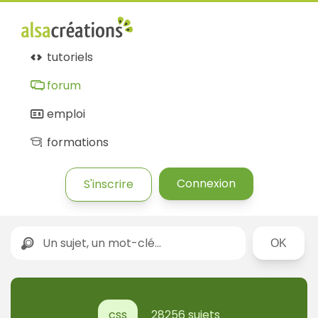
tutoriels
forum
emploi
formations
Connexion
S'inscrire
Rechercher
css
28256 sujets