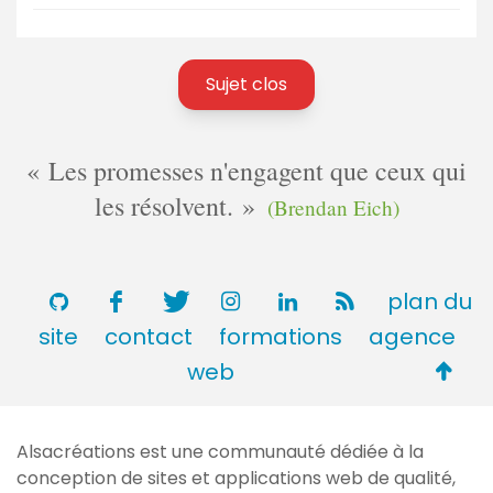
Sujet clos
Les promesses n'engagent que ceux qui
les résolvent.
(Brendan Eich)
plan du
site
contact
formations
agence
Retou
web
en
haut
Alsacréations est une communauté dédiée à la
de
conception de sites et applications web de qualité,