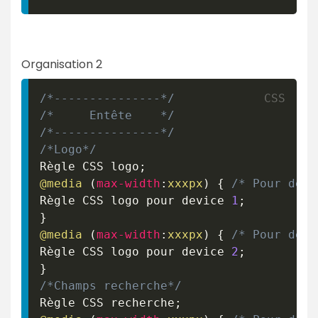
Organisation 2
/*---------------*/
/*     Entête    */
/*---------------*/
/*Logo*/
Règle CSS logo
;
@media
(
max-width
:
xxxpx
)
{
/* Pour devi
Règle CSS logo pour device 
1
;
}
@media
(
max-width
:
xxxpx
)
{
/* Pour devi
Règle CSS logo pour device 
2
;
}
/*Champs recherche*/
Règle CSS recherche
;