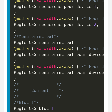
@media
(
max-width
:
xxxpx
)
{
/* Pour devi
Règle CSS recherche pour device 
1
;
}
@media
(
max-width
:
xxxpx
)
{
/* Pour devi
Règle CSS recherche pour device 
2
;
}
/*Menu principal*/
Règle CSS menu principal
;
@media
(
max-width
:
xxxpx
)
{
/* Pour devi
Règle CSS menu principal pour device 
1
;
}
@media
(
max-width
:
xxxpx
)
{
/* Pour devi
Règle CSS menu principal pour device 
2
;
}
/*---------------*/
/*     Content    */
/*---------------*/
/*Bloc 1*/
Règle CSS bloc 
1
;