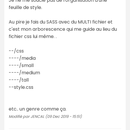
Je ne me soucie pas de l'organisation d'une
feuille de style.
Au pire je fais du SASS avec du MULTI fichier et
c'est mon arborescence qui me guide au lieu du
fichier css lui même. .
--/css
----/media
----/small
----/medium
----/tall
--style.css
etc.. un genre comme ça.
Modifié par JENCAL (09 Dec 2019 - 15:51)