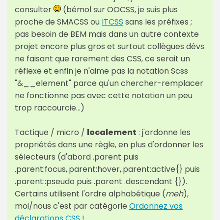
consulter
(bémol sur OOCSS, je suis plus
proche de SMACSS ou
ITCSS
sans les préfixes ;
pas besoin de BEM mais dans un autre contexte
projet encore plus gros et surtout collègues dévs
ne faisant que rarement des CSS, ce serait un
réflexe et enfin je n'aime pas la notation Scss
"&__element" parce qu'un chercher-remplacer
ne fonctionne pas avec cette notation un peu
trop raccourcie…)
Tactique / micro /
localement
: j'ordonne les
propriétés dans une règle, en plus d'ordonner les
sélecteurs (d'abord .parent puis
.parent:focus,.parent:hover,.parent:active{} puis
.parent::pseudo puis .parent .descendant {}).
Certains utilisent l'ordre alphabétique (
meh
),
moi/nous c'est par catégorie
Ordonnez vos
déclarations CSS !
.