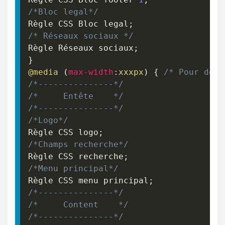
/*Bloc legal*/
Règle CSS Bloc legal
;
/* Réseaux sociaux */
Règle Réseaux sociaux
;
}
@media
(
max-width
:
xxxpx
)
{
/* Pour devi
/*---------------*/
/*     Entête    */
/*---------------*/
/*Logo*/
Règle CSS logo
;
/*Champs recherche*/
Règle CSS recherche
;
/*Menu principal*/
Règle CSS menu principal
;
/*---------------*/
/*     Content    */
/*---------------*/