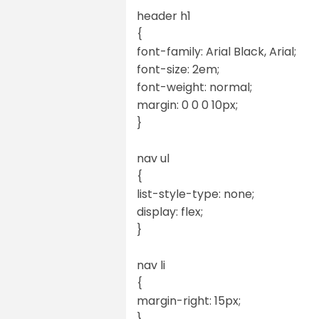
header h1
{
font-family: Arial Black, Arial;
font-size: 2em;
font-weight: normal;
margin: 0 0 0 10px;
}
nav ul
{
list-style-type: none;
display: flex;
}
nav li
{
margin-right: 15px;
}