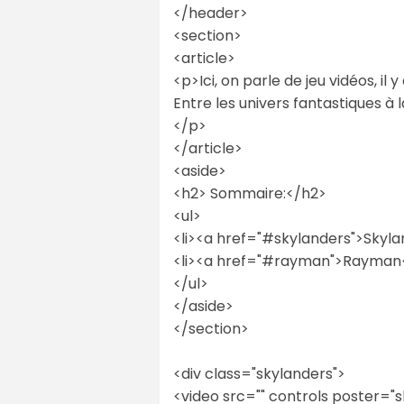
</header>
<section>
<article>
<p>Ici, on parle de jeu vidéos, il
Entre les univers fantastiques à 
</p>
</article>
<aside>
<h2> Sommaire:</h2>
<ul>
<li><a href="#skylanders">Skyla
<li><a href="#rayman">Rayman<
</ul>
</aside>
</section>
<div class="skylanders">
<video src="" controls poster