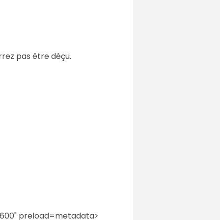
rrez pas être déçu.
="600" preload=metadata>