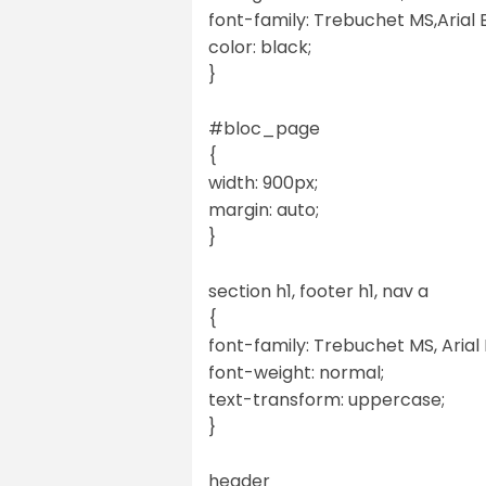
font-family: Trebuchet MS,Arial 
color: black;
}
#bloc_page
{
width: 900px;
margin: auto;
}
section h1, footer h1, nav a
{
font-family: Trebuchet MS, Arial 
font-weight: normal;
text-transform: uppercase;
}
header