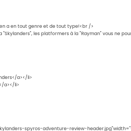
 y en a en tout genre et de tout type!<br />
la "Skylanders", les platformers à la "Rayman" vous ne pou
nders</a></li>
/a></li>
="skylanders-spyros-adventure-review-header.jpg"width