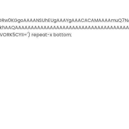
4,iVBORw0KGgoAAAANSUhEUgAAAYgAAACACAMAAAAmuQ7
vbkhAAQAAAAAAAAAAAAAAAAAAAAAAAAAAAAAAAAAAA
RK5CYII=') repeat-x bottom;