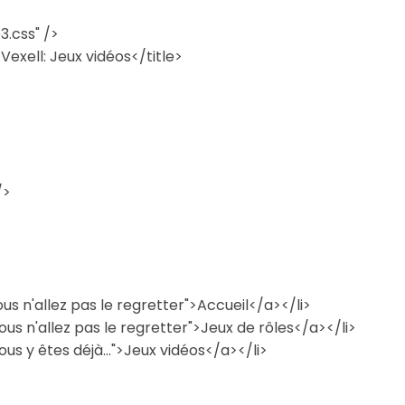
3.css" />
Vexell: Jeux vidéos</title>
/>
ous n'allez pas le regretter">Accueil</a></li>
ous n'allez pas le regretter">Jeux de rôles</a></li>
ous y êtes déjà...">Jeux vidéos</a></li>