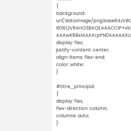
{
background:
url('data:image/png;base6
R0lEQVR4nO3BAQEAAACCIP+
AAAwK8BxIAAAXrpPN0AAAAASUVO
display: flex;
justify-content: center;
align-items: flex-end;
color: white;
}
#titre_principal
{
display: flex;
flex-direction: column;
columns: auto;
}