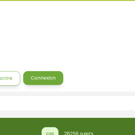
Connexion
scrire
css
28256 sujets