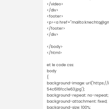
</video>
</div>
<footer>
<p><a href="mailto:knechtq@gm
</footer>
</div>
</body>
</html>
et le code css:
body
{
background-image: url('https:/
54c616fcc1e63.jpg');
background-repeat: no-repeat;
background-attachment: fixed;
background-size: 100%;