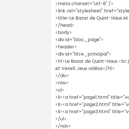
<meta charset="utf-8" />
<link rel="stylesheet" href="style
<title>Le Bazar de Quint-Haus et 
</head>
<body>
<div id="bloc_page">
<header>
<div id="titre_principal">
<h1>Le Bazar de Quint-Haus <br 
et Vexell: Jeux vidéos</h1>
</div>
<nav>
<ul>
<li><a href="page1.html" title="v
<li><a href="page2.html" title="v
<li><a href="page3.html" title="v
</ul>
</nav>