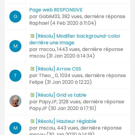
Page web RESPONSIVE
par
GabiM33
, 392 vues, dernière réponse
G
Raphael (
4 Feb 2020 à 11:04
)
[Résolu] Modifier background-color
derrière une image
M
par
mscou
, 1443 vues, dernière réponse
mscou (
31 Jan 2020 à 14:34
)
[Résolu] Arrow CSS
par
Theo_0
, 1034 vues, dernière réponse
T
Felipe (
31 Jan 2020 à 12:22
)
[Résolu] Grid vs table
par
PapyJP
, 2128 vues, dernière réponse
PapyJP (
30 Jan 2020 à 17:51
)
[Résolu] Hauteur réglable
par
mscou
, 443 vues, dernière réponse
M
mscou (
30 Jan 2020 à 14:19
)