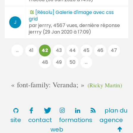
[Résolu] Galerie d'image avec css
grid
J
par
jerrry
, 4567 vues, dernière réponse
jerrry (
29 Jan 2020 à 17:09
)
Pages
...
41
42
43
44
45
46
47
:
48
49
50
...
font-family: Veranda;
(Ricky Martin)
plan du
site
contact
formations
agence
Retou
web