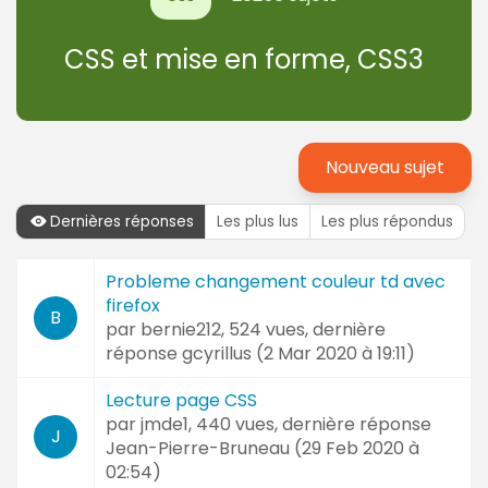
CSS et mise en forme, CSS3
Nouveau sujet
Dernières réponses
Les plus lus
Les plus répondus
Dernières
Probleme changement couleur td avec
Sujet
réponses
firefox
et
B
par
bernie212
, 524 vues, dernière
Auteur
réponse
gcyrillus (
2 Mar 2020 à 19:11
)
Lecture page CSS
par
jmde1
, 440 vues, dernière réponse
J
Jean-Pierre-Bruneau (
29 Feb 2020 à
02:54
)