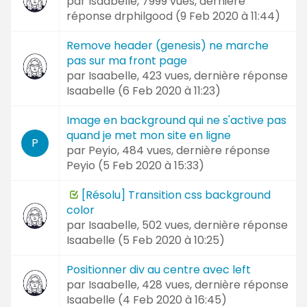
par
Isaabelle
, 7999 vues, dernière
réponse
drphilgood (
9 Feb 2020 à 11:44
)
Remove header (genesis) ne marche
pas sur ma front page
par
Isaabelle
, 423 vues, dernière réponse
Isaabelle (
6 Feb 2020 à 11:23
)
Image en background qui ne s'active pas
quand je met mon site en ligne
P
par
Peyio
, 484 vues, dernière réponse
Peyio (
5 Feb 2020 à 15:33
)
[Résolu] Transition css background
color
par
Isaabelle
, 502 vues, dernière réponse
Isaabelle (
5 Feb 2020 à 10:25
)
Positionner div au centre avec left
par
Isaabelle
, 428 vues, dernière réponse
Isaabelle (
4 Feb 2020 à 16:45
)