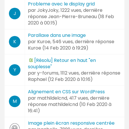
Probleme avec le display grid
par
JokyJoky
, 1222 vues, dernière
J
réponse
Jean-Pierre-Bruneau (
18 Feb
2020 à 00:15
)
Parallaxe dans une image
par
Kuroe
, 546 vues, dernière réponse
K
Kuroe (
14 Feb 2020 à 19:29
)
[Résolu] Retour en haut "en
souplesse"
Y
par
y-forums
, 1112 vues, dernière réponse
Raphael (
12 Feb 2020 à 10:16
)
Alignement en CSS sur WordPress
par
mathildelcnd
, 417 vues, dernière
M
réponse
mathildelcnd (
10 Feb 2020 à
16:41
)
Image plein écran responsive centrée