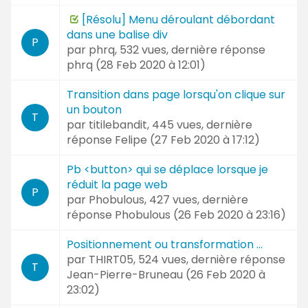
[Résolu] Menu déroulant débordant
dans une balise div
P
par
phrq
, 532 vues, dernière réponse
phrq (
28 Feb 2020 à 12:01
)
Transition dans page lorsqu'on clique sur
un bouton
T
par
titilebandit
, 445 vues, dernière
réponse
Felipe (
27 Feb 2020 à 17:12
)
Pb <button> qui se déplace lorsque je
réduit la page web
P
par
Phobulous
, 427 vues, dernière
réponse
Phobulous (
26 Feb 2020 à 23:16
)
Positionnement ou transformation ...
par
THIRT05
, 524 vues, dernière réponse
T
Jean-Pierre-Bruneau (
26 Feb 2020 à
23:02
)