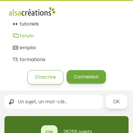
Forum
Alsacréations
tutoriels
forum
emploi
formations
Connexion
S'inscrire
Rechercher
css
28256 sujets