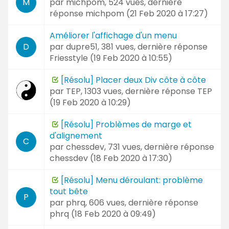
par
michpom
, 524 vues, dernière
M
réponse
michpom (
21 Feb 2020 à 17:27
)
Améliorer l'affichage d'un menu
par
dupre51
, 381 vues, dernière réponse
D
Friesstyle (
19 Feb 2020 à 10:55
)
[Résolu] Placer deux Div côte à côte
par
TEP
, 1303 vues, dernière réponse
TEP
(
19 Feb 2020 à 10:29
)
[Résolu] Problèmes de marge et
d'alignement
C
par
chessdev
, 731 vues, dernière réponse
chessdev (
18 Feb 2020 à 17:30
)
[Résolu] Menu déroulant: problème
tout bête
P
par
phrq
, 606 vues, dernière réponse
phrq (
18 Feb 2020 à 09:49
)