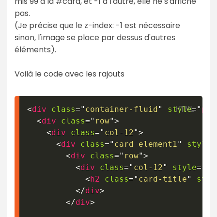
mis 99 à la #card, et -1 à l'autre, elle ne s'affiche
pas.
(Je précise que le z-index: -1 est nécessaire
sinon, l'image se place par dessus d'autres
éléments).
Voilà le code avec les rajouts
<
div
class
=
"
container-fluid
"
style
=
"
pad
<
div
class
=
"
row
"
>
<
div
class
=
"
col-12
"
>
<
div
class
=
"
card element1
"
style
=
<
div
class
=
"
row
"
>
<
div
class
=
"
col-12
"
style
=
"
te
<
h2
class
=
"
card-title
"
styl
</
div
>
</
div
>