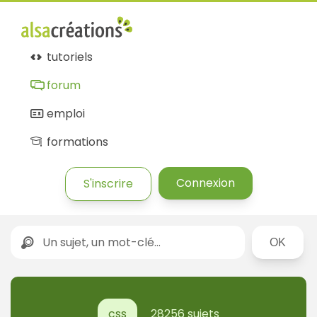
tutoriels
forum
emploi
formations
Connexion
S'inscrire
Rechercher
css
28256 sujets