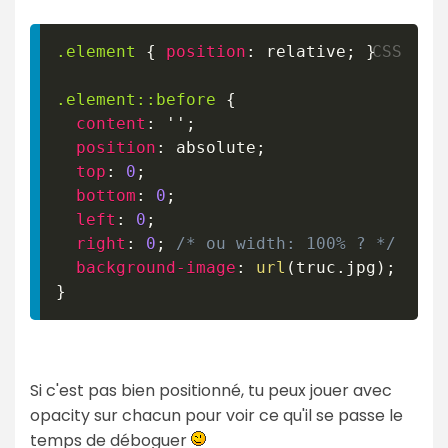
.element
{
position
:
 relative
;
}
.element
::before
{
content
:
''
;
position
:
 absolute
;
top
:
0
;
bottom
:
0
;
left
:
0
;
right
:
0
;
/* ou width: 100% ? */
background-image
:
url
(
truc.jpg
)
;
}
Si c'est pas bien positionné, tu peux jouer avec
opacity sur chacun pour voir ce qu'il se passe le
temps de déboguer