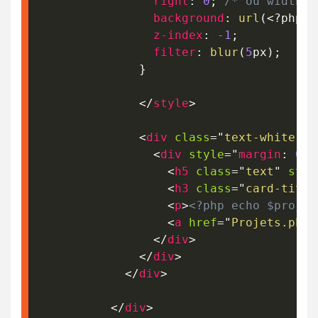
right
:
0
;
/* ou width: 
background
:
url
(
<?php e
z-index
:
-1
;
filter
:
blur
(
5
px
)
;
}
</
style
>
<
div
class
=
"
text-white te
<
div
style
=
"
margin
:
0
 a
<
h5
class
=
"
text
"
styl
<
h3
class
=
"
card-title
<
p
>
<?php echo $projet
<
a
href
=
"
Projets.php?
</
div
>
</
div
>
</
div
>
</
div
>