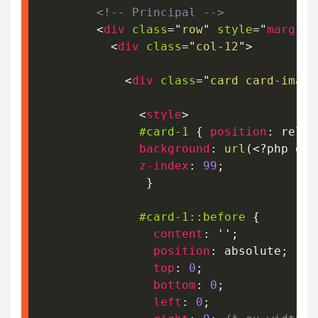
<!-- Principal -->
<
div
class
=
"
row
"
style
=
"
margin-
<
div
class
=
"
col-12
"
>
<
div
class
=
"
card card-image
<
style
>
#card-1
{
position
:
 relat
background
:
url
(
<?php ech
z-index
:
99
;
}
#card-1
::before
{
content
:
''
;
position
:
 absolute
;
top
:
0
;
bottom
:
0
;
left
:
0
;