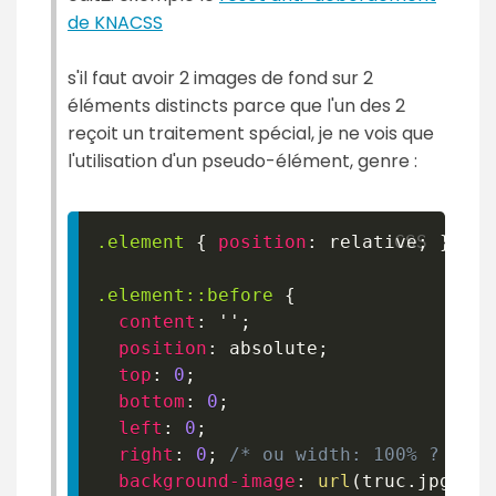
de KNACSS
s'il faut avoir 2 images de fond sur 2
éléments distincts parce que l'un des 2
reçoit un traitement spécial, je ne vois que
l'utilisation d'un pseudo-élément, genre :
.element
{
position
:
 relative
;
}
.element
::before
{
content
:
''
;
position
:
 absolute
;
top
:
0
;
bottom
:
0
;
left
:
0
;
right
:
0
;
/* ou width: 100% ? */
background-image
:
url
(
truc.jpg
)
;