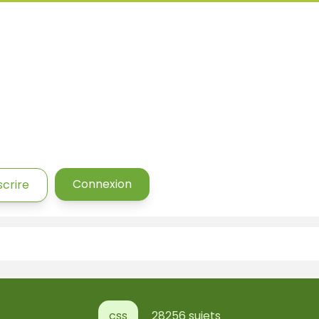
Connexion
scrire
css
28256 sujets