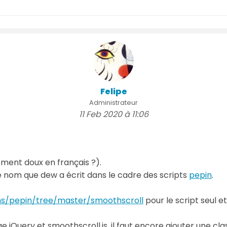
Felipe
Administrateur
11 Feb 2020 à 11:06
ement doux en français ?).
me nom que dew a écrit dans le cadre des scripts
pepin
.
ons/pepin/tree/master/smoothscroll
pour le script seul et
ge jQuery et smoothscroll.js, il faut encore ajouter une cl