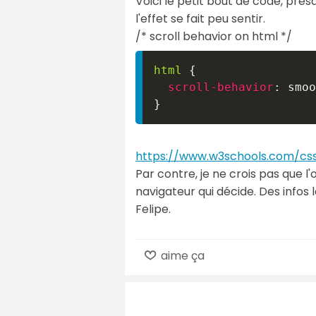
Voici le petit bout de code, presq
l'effet se fait peu sentir.
/* scroll behavior on html */
html
{
scroll-behavior
:
 smoo
}
https://www.w3schools.com/css
Par contre, je ne crois pas que l'o
navigateur qui décide. Des infos 
Felipe.
aime ça