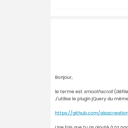
Bonjour,
le terme est
smoothscroll
(défil
J'utilise le plugin jQuery du mê
https://github.com/alsacreati
Une fois que tu as ajouté à ta pa