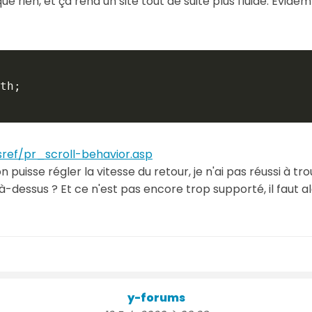
ue rien, et ça rend un site tout de suite plus fluide. Évide
th
;
ref/pr_scroll-behavior.asp
n puisse régler la vitesse du retour, je n'ai pas réussi à tro
là-dessus ? Et ce n'est pas encore trop supporté, il faut al
y-forums