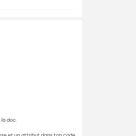
 la doc.
asse et un attribut dans ton code