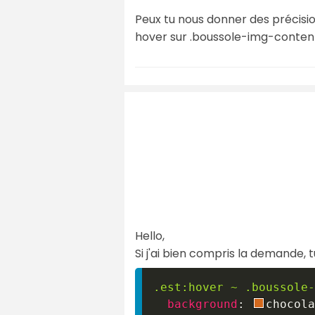
Peux tu nous donner des précisio
hover sur .boussole-img-content
Hello,
Si j'ai bien compris la demande, 
.est
:hover
~
.boussole-
background
:
chocola