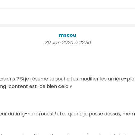
mscou
30 Jan 2020 à 22:30
isions ? Si je résume tu souhaites modifier les arrière-p
img-content est-ce bien cela ?
ouleur du .img-nord/ouest/etc.. quand je passe dessus, mê