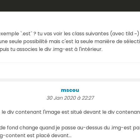
exemple `.est` ? tu vas voir les class suivantes (avec tild
une seule possibilité mais c'est la seule manière de sél
is tu associes le div .img-est à l'intérieur.
mscou
30 Jan 2020 à 22:27
e div contenant l'image est situé devant le div contenant 
ur de fond change quand je passe au-dessus du .img-est p
g-content est placé devant...