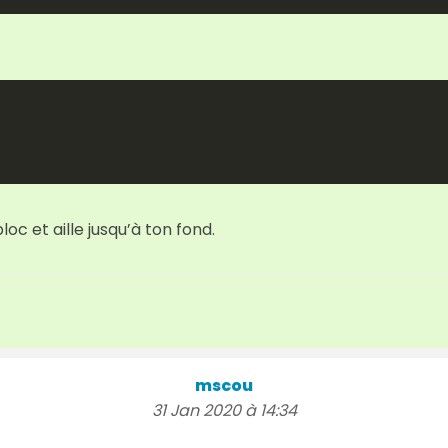
loc et aille jusqu’à ton fond.
mscou
31 Jan 2020 à 14:34