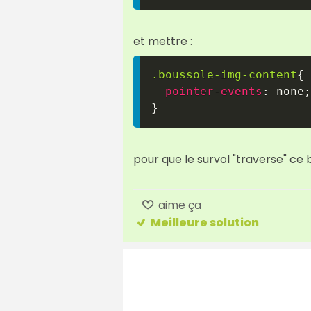
et mettre :
.boussole-img-content
{
pointer-events
:
 none
;
}
pour que le survol "traverse" ce b
aime ça
Meilleure solution