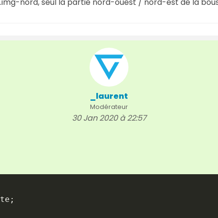
img-nord, seul la partie nord-ouest / nord-est de la bou
_laurent
Modérateur
30 Jan 2020 à 22:57
te
;