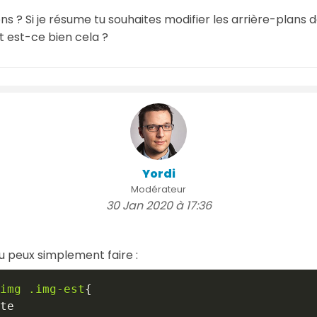
ns ? Si je résume tu souhaites modifier les arrière-plans 
 est-ce bien cela ?
Yordi
Modérateur
30 Jan 2020 à 17:36
tu peux simplement faire :
img
.img-est
{
te