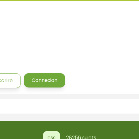
Connexion
scrire
css
28256 sujets