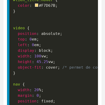
color
:
#F7D67B
;
}
video
{
position
:
 absolute
;
top
:
0
em
;
left
:
0
em
;
display
:
 block
;
width
:
100
vw
;
height
:
45.25
vw
;
object-fit
:
 cover
;
/* permet de couvr
}
nav
{
width
:
20
%
;
margin
:
0
;
position
:
 fixed
;