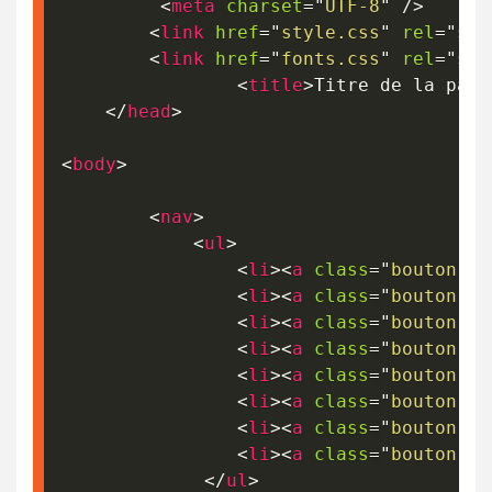
<
meta
charset
=
"
UTF-8
"
/>
<
link
href
=
"
style.css
"
rel
=
"
sty
<
link
href
=
"
fonts.css
"
rel
=
"
sty
<
title
>
Titre de la page
</
head
>
<
body
>
<
nav
>
<
ul
>
<
li
>
<
a
class
=
"
bouton
"
h
<
li
>
<
a
class
=
"
bouton
"
h
<
li
>
<
a
class
=
"
bouton
"
h
<
li
>
<
a
class
=
"
bouton
"
h
<
li
>
<
a
class
=
"
bouton
"
h
<
li
>
<
a
class
=
"
bouton
"
h
<
li
>
<
a
class
=
"
bouton
"
h
<
li
>
<
a
class
=
"
bouton
"
h
</
ul
>