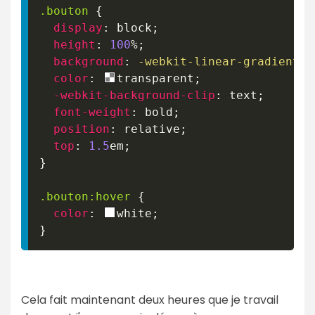
.bouton
{
display
:
 block
;
height
:
100
%
;
background
:
-webkit-linear-gradient
(
t
color
:
transparent
;
-webkit-background-clip
:
 text
;
font-weight
:
 bold
;
position
:
 relative
;
top
:
1.5
em
;
}
.bouton
:hover
{
color
:
white
;
}
Cela fait maintenant deux heures que je travail