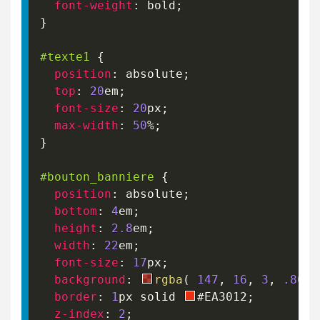
font-weight
:
 bold
;
}
#texte1
{
position
:
 absolute
;
top
:
20
em
;
font-size
:
20
px
;
max-width
:
50
%
;
}
#bouton_banniere
{
position
:
 absolute
;
bottom
:
4
em
;
height
:
2.8
em
;
width
:
22
em
;
font-size
:
17
px
;
background
:
rgba
(
147
,
16
,
3
,
.80
)
;
border
:
1
px
 solid 
#EA3012
;
z-index
:
2
;