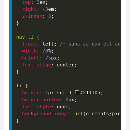
top
:
2
em
;
right
:
-3
em
;
z-index
:
3
;
}
nav li
{
float
:
 left
;
/* sans ça nav est au de
width
:
70
%
;
height
:
75
px
;
text-align
:
 center
;
}
li
{
border
:
1
px
 solid 
#211105
;
border-bottom
:
0
px
;
list-style
:
 none
;
background-image
:
url
(
elements/pictur
}