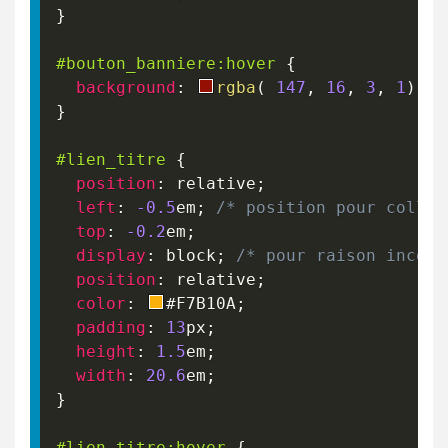
}
#bouton_banniere
:hover
{
background
:
rgba
(
147
,
16
,
3
,
1
)
;
}
#lien_titre
{
position
:
 relative
;
left
:
-0.5
em
;
/* position pour coller
top
:
-0.2
em
;
display
:
 block
;
/* pour raison inconn
position
:
 relative
;
color
:
#F7B10A
;
padding
:
13
px
;
height
:
1.5
em
;
width
:
20.6
em
;
}
#lien_titre
:hover
{