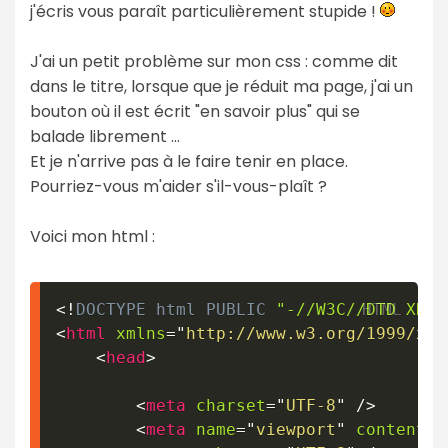
j'écris vous paraît particulièrement stupide !
J'ai un petit problème sur mon css : comme dit
dans le titre, lorsque que je réduit ma page, j'ai un
bouton où il est écrit "en savoir plus" qui se
balade librement ...
Et je n'arrive pas à le faire tenir en place.
Pourriez-vous m'aider s'il-vous-plaît ?
Voici mon html :
<!
DOCTYPE
html
PUBLIC
"-//W3C//DTD XHTM
<
html
xmlns
=
"
http://www.w3.org/1999/xht
<
head
>
<
meta
charset
=
"
UTF-8
"
/>
<
meta
name
=
"
viewport
"
content
=
"