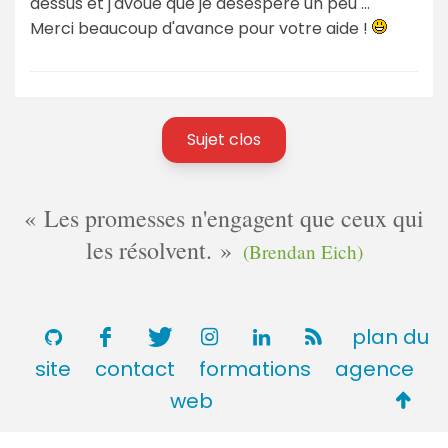
dessus et j'avoue que je désespère un peu ...
Merci beaucoup d'avance pour votre aide !
Sujet clos
Les promesses n'engagent que ceux qui
les résolvent.
(Brendan Eich)
plan du
site
contact
formations
agence
Retou
web
en