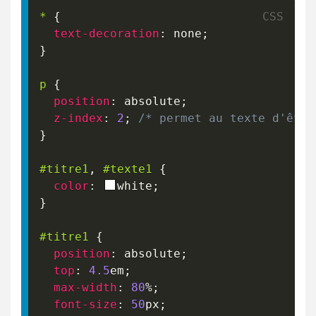
*
{
text-decoration
:
 none
;
}
p
{
position
:
 absolute
;
z-index
:
2
;
/* permet au texte d'être
}
#titre1
,
#texte1
{
color
:
white
;
}
#titre1
{
position
:
 absolute
;
top
:
4.5
em
;
max-width
:
80
%
;
font-size
:
50
px
;