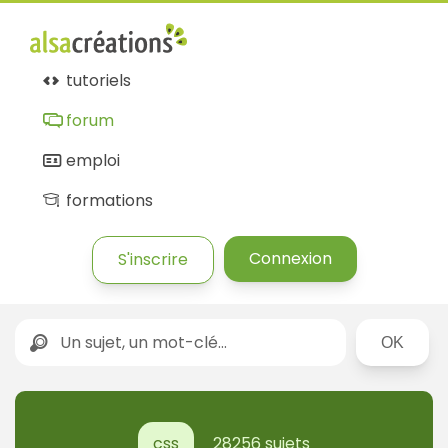
tutoriels
forum
emploi
formations
Connexion
S'inscrire
Rechercher
css
28256 sujets