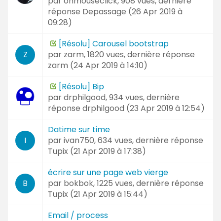
par
onmouseclick
, 908 vues, dernière
réponse
Depassage (
26 Apr 2019 à
09:28
)
[Résolu] Carousel bootstrap
par
zarm
, 1820 vues, dernière réponse
Z
zarm (
24 Apr 2019 à 14:10
)
[Résolu] Bip
par
drphilgood
, 934 vues, dernière
réponse
drphilgood (
23 Apr 2019 à 12:54
)
Datime sur time
par
ivan750
, 634 vues, dernière réponse
I
Tupix (
21 Apr 2019 à 17:38
)
écrire sur une page web vierge
par
bokbok
, 1225 vues, dernière réponse
B
Tupix (
21 Apr 2019 à 15:44
)
Email / process