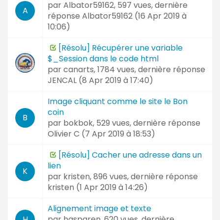
par
Albator59162
, 597 vues, dernière
A
réponse
Albator59162 (
16 Apr 2019 à
10:06
)
[Résolu] Récupérer une variable
$_Session dans le code html
par
canarts
, 1784 vues, dernière réponse
JENCAL (
8 Apr 2019 à 17:40
)
Image cliquant comme le site le Bon
coin
B
par
bokbok
, 529 vues, dernière réponse
Olivier C (
7 Apr 2019 à 18:53
)
[Résolu] Cacher une adresse dans un
lien
K
par
kristen
, 896 vues, dernière réponse
kristen (
1 Apr 2019 à 14:26
)
Alignement image et texte
par
hasparen
, 620 vues, dernière
H