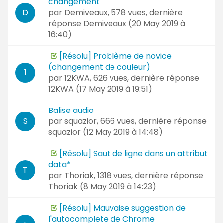
changement
par
Demiveaux
, 578 vues, dernière
D
réponse
Demiveaux (
20 May 2019 à
16:40
)
[Résolu] Problème de novice
(changement de couleur)
1
par
12KWA
, 626 vues, dernière réponse
12KWA (
17 May 2019 à 19:51
)
Balise audio
par
squazior
, 666 vues, dernière réponse
S
squazior (
12 May 2019 à 14:48
)
[Résolu] Saut de ligne dans un attribut
data*
T
par
Thoriak
, 1318 vues, dernière réponse
Thoriak (
8 May 2019 à 14:23
)
[Résolu] Mauvaise suggestion de
l'autocomplete de Chrome