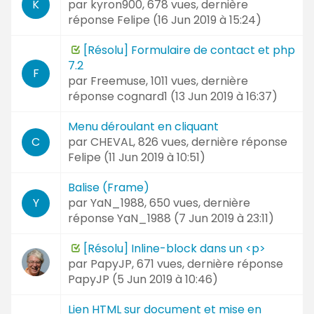
par
kyron900
, 678 vues, dernière
K
réponse
Felipe (
16 Jun 2019 à 15:24
)
[Résolu] Formulaire de contact et php
7.2
F
par
Freemuse
, 1011 vues, dernière
réponse
cognard1 (
13 Jun 2019 à 16:37
)
Menu déroulant en cliquant
par
CHEVAL
, 826 vues, dernière réponse
C
Felipe (
11 Jun 2019 à 10:51
)
Balise (Frame)
par
YaN_1988
, 650 vues, dernière
Y
réponse
YaN_1988 (
7 Jun 2019 à 23:11
)
[Résolu] Inline-block dans un <p>
par
PapyJP
, 671 vues, dernière réponse
PapyJP (
5 Jun 2019 à 10:46
)
Lien HTML sur document et mise en