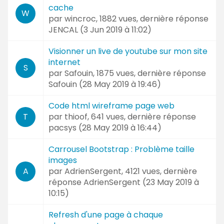
cache
W
par
wincroc
, 1882 vues, dernière réponse
JENCAL (
3 Jun 2019 à 11:02
)
Visionner un live de youtube sur mon site
internet
S
par
Safouin
, 1875 vues, dernière réponse
Safouin (
28 May 2019 à 19:46
)
Code html wireframe page web
par
thioof
, 641 vues, dernière réponse
T
pacsys (
28 May 2019 à 16:44
)
Carrousel Bootstrap : Problème taille
images
par
AdrienSergent
, 4121 vues, dernière
A
réponse
AdrienSergent (
23 May 2019 à
10:15
)
Refresh d'une page à chaque