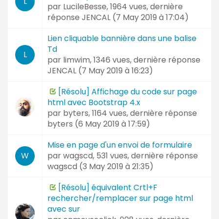
L
par
LucileBesse
, 1964 vues, dernière
réponse
JENCAL (
7 May 2019 à 17:04
)
Lien cliquable bannière dans une balise
Td
L
par
limwim
, 1346 vues, dernière réponse
JENCAL (
7 May 2019 à 16:23
)
[Résolu] Affichage du code sur page
html avec Bootstrap 4.x
par
byters
, 1164 vues, dernière réponse
byters (
6 May 2019 à 17:59
)
Mise en page d'un envoi de formulaire
par
wagscd
, 531 vues, dernière réponse
W
wagscd (
3 May 2019 à 21:35
)
[Résolu] équivalent Crtl+F
rechercher/remplacer sur page html
avec sur