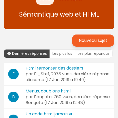
Sémantique web et HTML
Nouveau sujet
Dernières réponses
Les plus lus
Les plus répondus
Dernières
Html remonter des dossiers
Sujet
réponses
par
El_Stef
, 2978 vues, dernière réponse
E
et
aliasdmc (
17 Jun 2019 à 19:49
)
Auteur
Menus, doublons html
par
Bongota
, 760 vues, dernière réponse
B
Bongota (
17 Jun 2019 à 12:48
)
Un code html jamais vu