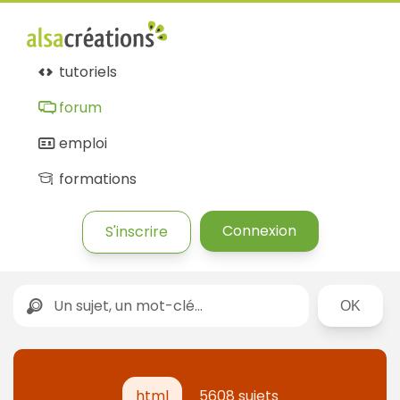
Forum
Alsacréations
tutoriels
forum
emploi
formations
Connexion
S'inscrire
Rechercher
html
5608 sujets