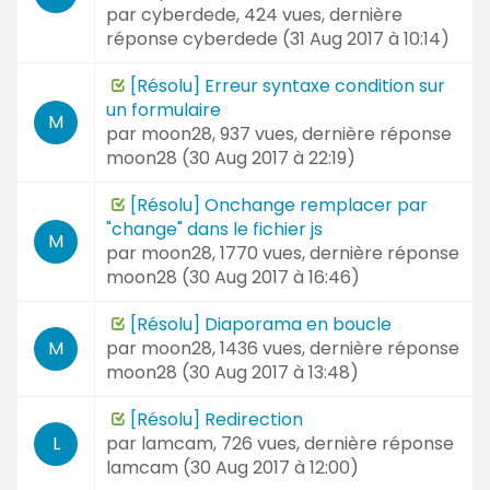
par
cyberdede
, 424 vues, dernière
réponse
cyberdede (
31 Aug 2017 à 10:14
)
[Résolu] Erreur syntaxe condition sur
un formulaire
M
par
moon28
, 937 vues, dernière réponse
moon28 (
30 Aug 2017 à 22:19
)
[Résolu] Onchange remplacer par
"change" dans le fichier js
M
par
moon28
, 1770 vues, dernière réponse
moon28 (
30 Aug 2017 à 16:46
)
[Résolu] Diaporama en boucle
par
moon28
, 1436 vues, dernière réponse
M
moon28 (
30 Aug 2017 à 13:48
)
[Résolu] Redirection
par
lamcam
, 726 vues, dernière réponse
L
lamcam (
30 Aug 2017 à 12:00
)