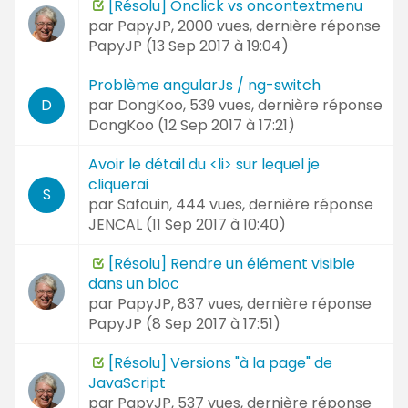
[Résolu] Onclick vs oncontextmenu
par
PapyJP
, 2000 vues, dernière réponse
PapyJP (
13 Sep 2017 à 19:04
)
Problème angularJs / ng-switch
par
DongKoo
, 539 vues, dernière réponse
D
DongKoo (
12 Sep 2017 à 17:21
)
Avoir le détail du <li> sur lequel je
cliquerai
S
par
Safouin
, 444 vues, dernière réponse
JENCAL (
11 Sep 2017 à 10:40
)
[Résolu] Rendre un élément visible
dans un bloc
par
PapyJP
, 837 vues, dernière réponse
PapyJP (
8 Sep 2017 à 17:51
)
[Résolu] Versions "à la page" de
JavaScript
par
PapyJP
, 537 vues, dernière réponse