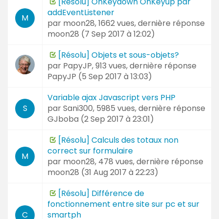
[Résolu] OnKeydown OnKeyup par
addEventListener
M
par
moon28
, 1662 vues, dernière réponse
moon28 (
7 Sep 2017 à 12:02
)
[Résolu] Objets et sous-objets?
par
PapyJP
, 913 vues, dernière réponse
PapyJP (
5 Sep 2017 à 13:03
)
Variable ajax Javascript vers PHP
par
Sani300
, 5985 vues, dernière réponse
S
GJboba (
2 Sep 2017 à 23:01
)
[Résolu] Calculs des totaux non
correct sur formulaire
M
par
moon28
, 478 vues, dernière réponse
moon28 (
31 Aug 2017 à 22:23
)
[Résolu] Différence de
fonctionnement entre site sur pc et sur
smartph
C