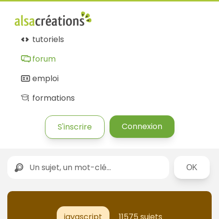
Forum
Alsacréations
tutoriels
forum
emploi
formations
Connexion
S'inscrire
Rechercher
javascript
11575 sujets