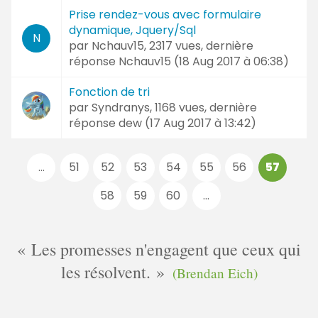
Prise rendez-vous avec formulaire
dynamique, Jquery/Sql
N
par
Nchauv15
, 2317 vues, dernière
réponse
Nchauv15 (
18 Aug 2017 à 06:38
)
Fonction de tri
par
Syndranys
, 1168 vues, dernière
réponse
dew (
17 Aug 2017 à 13:42
)
Pages
...
51
52
53
54
55
56
57
:
58
59
60
...
Les promesses n'engagent que ceux qui
les résolvent.
(Brendan Eich)