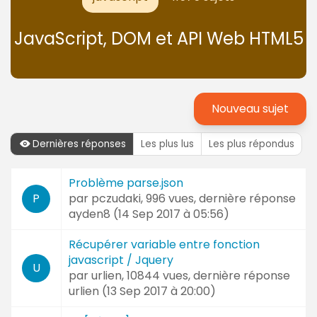
JavaScript, DOM et API Web HTML5
Nouveau sujet
Dernières réponses
Les plus lus
Les plus répondus
Dernières
Problème parse.json
Sujet
réponses
par
pczudaki
, 996 vues, dernière réponse
P
et
ayden8 (
14 Sep 2017 à 05:56
)
Auteur
Récupérer variable entre fonction
javascript / Jquery
U
par
urlien
, 10844 vues, dernière réponse
urlien (
13 Sep 2017 à 20:00
)