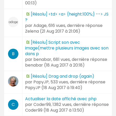
00:13
)
[Résolu] <td> <a> {height:100%;} --> JS
?
par
Adage
, 616 vues, dernière réponse
Zelena (
21 Aug 2017 à 21:06
)
[Résolu] Script son avec
image(mettre plusieurs images avec son
dans p
B
par
benabar
, 681 vues, dernière réponse
benabar (
18 Aug 2017 à 20:18
)
[Résolu] Drag and drop (again)
par
PapyJP
, 533 vues, dernière réponse
PapyJP (
18 Aug 2017 à 19:40
)
Actualiser la date affiché avec php
par
Coder99
, 1382 vues, dernière réponse
C
Coder99 (
18 Aug 2017 à 13:50
)