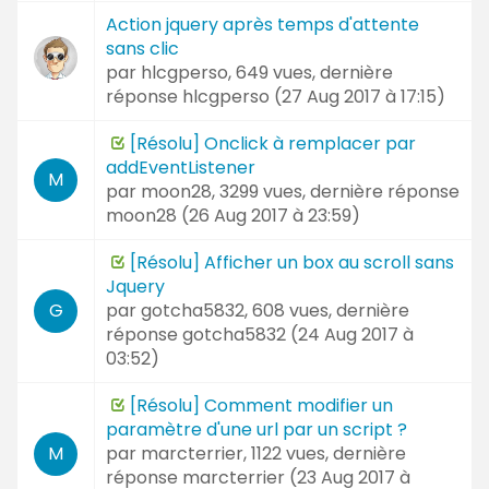
Action jquery après temps d'attente
sans clic
par
hlcgperso
, 649 vues, dernière
réponse
hlcgperso (
27 Aug 2017 à 17:15
)
[Résolu] Onclick à remplacer par
addEventListener
M
par
moon28
, 3299 vues, dernière réponse
moon28 (
26 Aug 2017 à 23:59
)
[Résolu] Afficher un box au scroll sans
Jquery
par
gotcha5832
, 608 vues, dernière
G
réponse
gotcha5832 (
24 Aug 2017 à
03:52
)
[Résolu] Comment modifier un
paramètre d'une url par un script ?
par
marcterrier
, 1122 vues, dernière
M
réponse
marcterrier (
23 Aug 2017 à