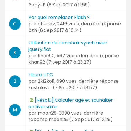
PapyJP (
8 Sep 2017 à 11:55
)
Par quoi remplacer Flash ?
par
chedev
, 2416 vues, dernière réponse
C
bzh (
8 Sep 2017 à 10:14
)
Utilisation du crosshair synch avec
jquery.flot
K
par
khan92
, 567 vues, dernière réponse
khan92 (
7 Sep 2017 à 23:27
)
Heure UTC
par
2ki2koi1
, 690 vues, dernière réponse
2
kustolovic (
7 Sep 2017 à 18:57
)
[Résolu] Calculer age et souhaiter
anniversaire
M
par
moon28
, 3890 vues, dernière
réponse
moon28 (
7 Sep 2017 à 12:29
)