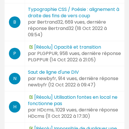
Typographie CSS / Poésie : alignement à
droite des fins de vers coup
par
Bertrand32
, 669 vues, dernière
B
réponse
Bertrand32 (
18 Oct 2022 à
09:54
)
[Résolu] Opacité et transition
par
PLGPPUR
, 958 vues, dernière réponse
P
PLGPPUR (
14 Oct 2022 à 21:05
)
Saut de ligne d'une DIV
par
newbyfr
, 914 vues, dernière réponse
N
newbyfr (
12 Oct 2022 à 09:47
)
[Résolu] Utilisation fontes en local ne
fonctionne pas
H
par
HDcms
, 1029 vues, dernière réponse
HDcms (
11 Oct 2022 à 17:30
)
[Résolu] Impossible de dupliquer une