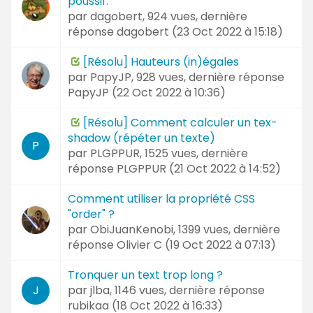
poussif.
par
dagobert
, 924 vues, dernière
réponse
dagobert (
23 Oct 2022 à 15:18
)
[Résolu] Hauteurs (in)égales
par
PapyJP
, 928 vues, dernière réponse
PapyJP (
22 Oct 2022 à 10:36
)
[Résolu] Comment calculer un tex-
shadow (répéter un texte)
P
par
PLGPPUR
, 1525 vues, dernière
réponse
PLGPPUR (
21 Oct 2022 à 14:52
)
Comment utiliser la propriété CSS
"order" ?
par
ObiJuanKenobi
, 1399 vues, dernière
réponse
Olivier C (
19 Oct 2022 à 07:13
)
Tronquer un text trop long ?
par
jlba
, 1146 vues, dernière réponse
J
rubikaa (
18 Oct 2022 à 16:33
)