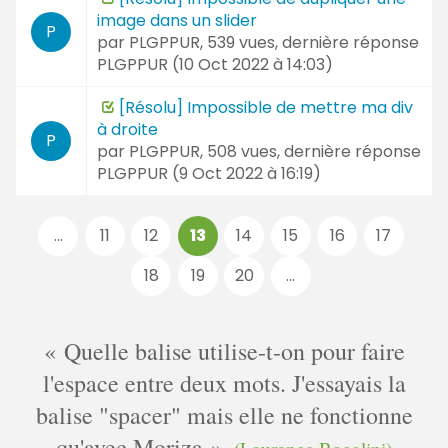
image dans un slider
P
par
PLGPPUR
, 539 vues, dernière réponse
PLGPPUR (
10 Oct 2022 à 14:03
)
[Résolu] Impossible de mettre ma div
à droite
P
par
PLGPPUR
, 508 vues, dernière réponse
PLGPPUR (
9 Oct 2022 à 16:19
)
Pages
...
11
12
13
14
15
16
17
:
18
19
20
...
Quelle balise utilise-t-on pour faire
l'espace entre deux mots. J'essayais la
balise "spacer" mais elle ne fonctionne
qu'avec Moriza