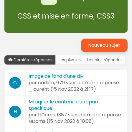
CSS et mise en forme, CSS3
Nouveau sujet
Dernières réponses
Les plus lus
Les plus répondus
Dernières
Image de fond d'une div
Sujet
réponses
par
carllito
, 679 vues, dernière réponse
C
et
_laurent (
15 Nov 2022 à 21:17
)
Auteur
Masquer le contenu d'un span
specifique
H
par
HDcms
, 1387 vues, dernière réponse
HDcms (
15 Nov 2022 à 10:08
)