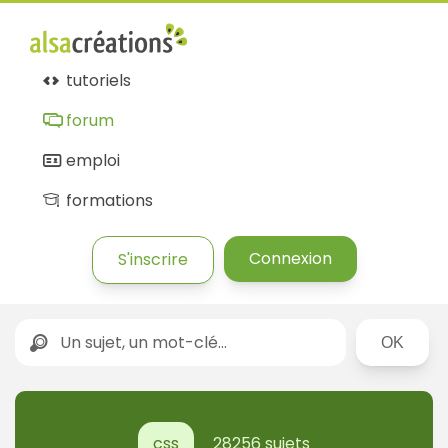
Forum
Alsacréations
tutoriels
forum
emploi
formations
Connexion
S'inscrire
Rechercher
css
28256 sujets