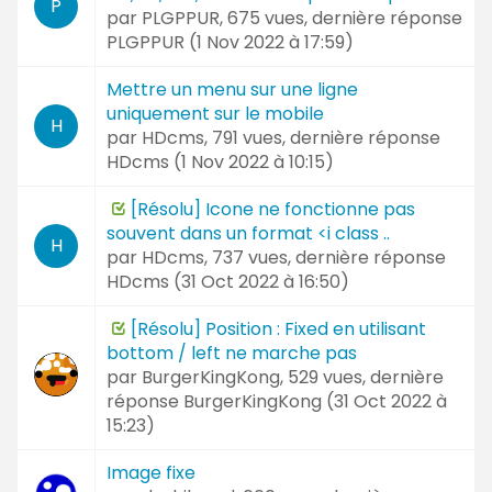
P
par
PLGPPUR
, 675 vues, dernière réponse
PLGPPUR (
1 Nov 2022 à 17:59
)
Mettre un menu sur une ligne
uniquement sur le mobile
H
par
HDcms
, 791 vues, dernière réponse
HDcms (
1 Nov 2022 à 10:15
)
[Résolu] Icone ne fonctionne pas
souvent dans un format <i class ..
H
par
HDcms
, 737 vues, dernière réponse
HDcms (
31 Oct 2022 à 16:50
)
[Résolu] Position : Fixed en utilisant
bottom / left ne marche pas
par
BurgerKingKong
, 529 vues, dernière
réponse
BurgerKingKong (
31 Oct 2022 à
15:23
)
Image fixe