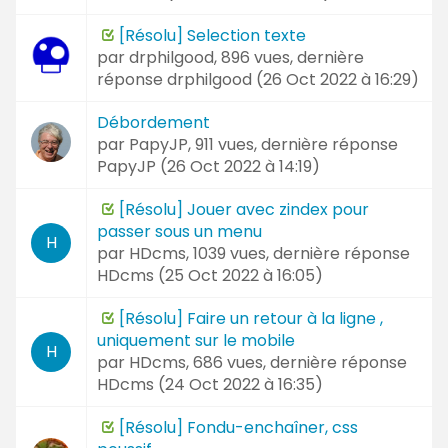
[Résolu] Selection texte
par
drphilgood
, 896 vues, dernière
réponse
drphilgood (
26 Oct 2022 à 16:29
)
Débordement
par
PapyJP
, 911 vues, dernière réponse
PapyJP (
26 Oct 2022 à 14:19
)
[Résolu] Jouer avec zindex pour
passer sous un menu
H
par
HDcms
, 1039 vues, dernière réponse
HDcms (
25 Oct 2022 à 16:05
)
[Résolu] Faire un retour à la ligne ,
uniquement sur le mobile
H
par
HDcms
, 686 vues, dernière réponse
HDcms (
24 Oct 2022 à 16:35
)
[Résolu] Fondu-enchaîner, css