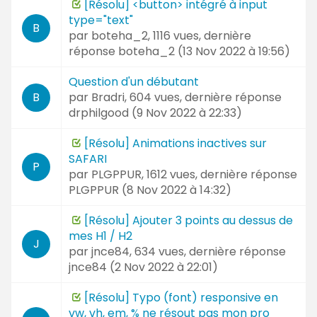
[Résolu] <button> intégré à input
type="text"
B
par
boteha_2
, 1116 vues, dernière
réponse
boteha_2 (
13 Nov 2022 à 19:56
)
Question d'un débutant
par
Bradri
, 604 vues, dernière réponse
B
drphilgood (
9 Nov 2022 à 22:33
)
[Résolu] Animations inactives sur
SAFARI
P
par
PLGPPUR
, 1612 vues, dernière réponse
PLGPPUR (
8 Nov 2022 à 14:32
)
[Résolu] Ajouter 3 points au dessus de
mes H1 / H2
J
par
jnce84
, 634 vues, dernière réponse
jnce84 (
2 Nov 2022 à 22:01
)
[Résolu] Typo (font) responsive en
vw, vh, em, % ne résout pas mon pro