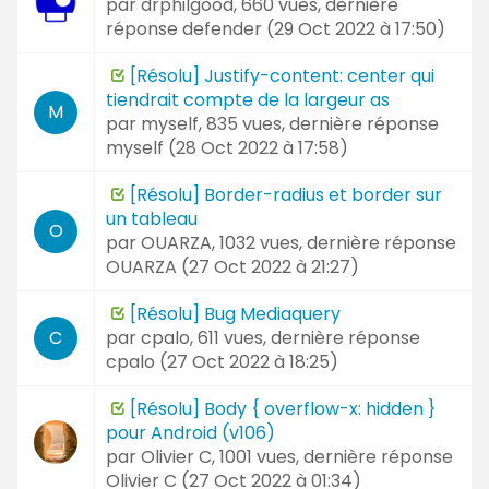
par
drphilgood
, 660 vues, dernière
réponse
defender (
29 Oct 2022 à 17:50
)
[Résolu] Justify-content: center qui
tiendrait compte de la largeur as
M
par
myself
, 835 vues, dernière réponse
myself (
28 Oct 2022 à 17:58
)
[Résolu] Border-radius et border sur
un tableau
O
par
OUARZA
, 1032 vues, dernière réponse
OUARZA (
27 Oct 2022 à 21:27
)
[Résolu] Bug Mediaquery
par
cpalo
, 611 vues, dernière réponse
C
cpalo (
27 Oct 2022 à 18:25
)
[Résolu] Body { overflow-x: hidden }
pour Android (v106)
par
Olivier C
, 1001 vues, dernière réponse
Olivier C (
27 Oct 2022 à 01:34
)