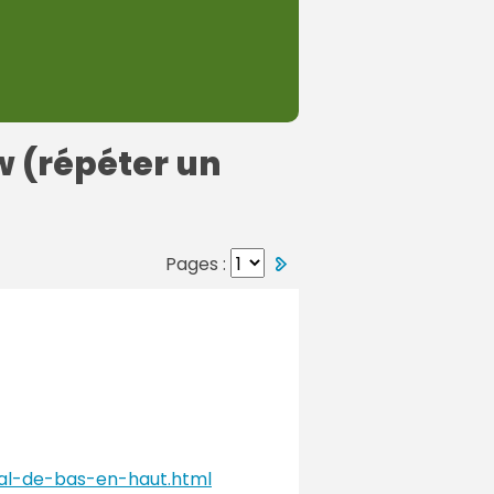
 (répéter un
Pages :
cal-de-bas-en-haut.html