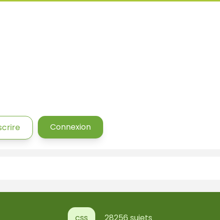
Connexion
scrire
css
28256 sujets