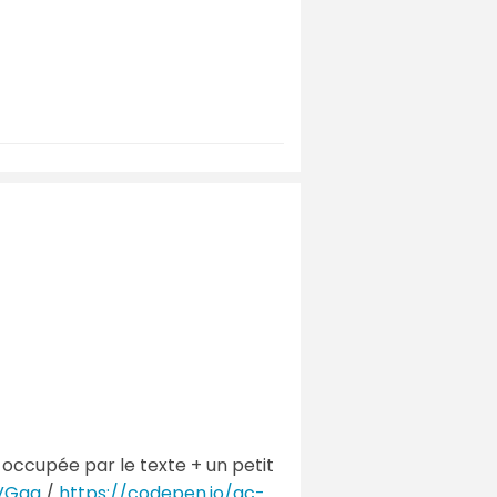
 occupée par le texte + un petit
VGag
/
https://codepen.io/gc-