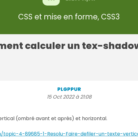
CSS et mise en forme, CSS3
ent calculer un tex-shadow
PLGPPUR
15 Oct 2022 à 21:08
rtical (ombré avant et après) et horizontal.
m/topic-4-89685-1-Resolu-Faire-defiler-un-texte-verti