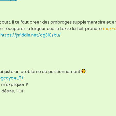
court, il te faut creer des ombrages supplementaire et e
ir récuperer la largeur que le texte lui fait prendre
max-c
.
https://jsfiddle.net/cg310zbu/
 j'ai juste un problème de positionnement
/egcayo4L/1/
 m'expliquer ?
 désire, TOP.