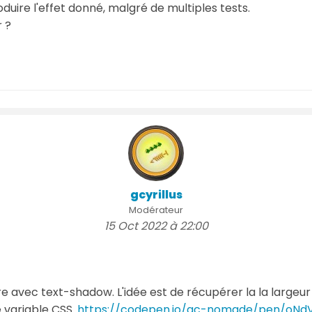
duire l'effet donné, malgré de multiples tests.
r ?
gcyrillus
Modérateur
15 Oct 2022 à 22:00
re avec text-shadow. L'idée est de récupérer la la largeur
e variable CSS.
https://codepen.io/gc-nomade/pen/oNd