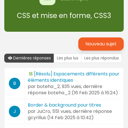
CSS et mise en forme, CSS3
Nouveau sujet
Dernières réponses
Les plus lus
Les plus répondus
Dernières
[Résolu] Espacements différents pour
Sujet
réponses
éléments identiques
et
B
par
boteha_2
, 935 vues, dernière
Auteur
réponse
boteha_2 (
16 Feb 2025 à 16:24
)
Border & background pour titres
par
JuCro
, 551 vues, dernière réponse
J
gcyrillus (
14 Feb 2025 à 10:42
)