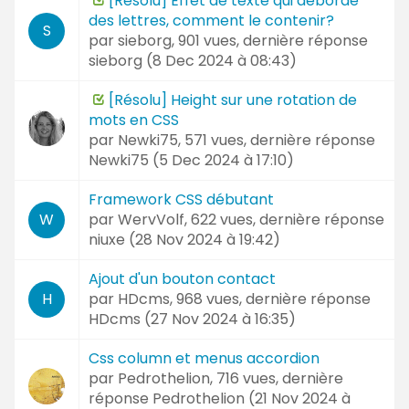
[Résolu] Effet de texte qui déborde
des lettres, comment le contenir?
S
par
sieborg
, 901 vues, dernière réponse
sieborg (
8 Dec 2024 à 08:43
)
[Résolu] Height sur une rotation de
mots en CSS
par
Newki75
, 571 vues, dernière réponse
Newki75 (
5 Dec 2024 à 17:10
)
Framework CSS débutant
par
WervVolf
, 622 vues, dernière réponse
W
niuxe (
28 Nov 2024 à 19:42
)
Ajout d'un bouton contact
par
HDcms
, 968 vues, dernière réponse
H
HDcms (
27 Nov 2024 à 16:35
)
Css column et menus accordion
par
Pedrothelion
, 716 vues, dernière
réponse
Pedrothelion (
21 Nov 2024 à