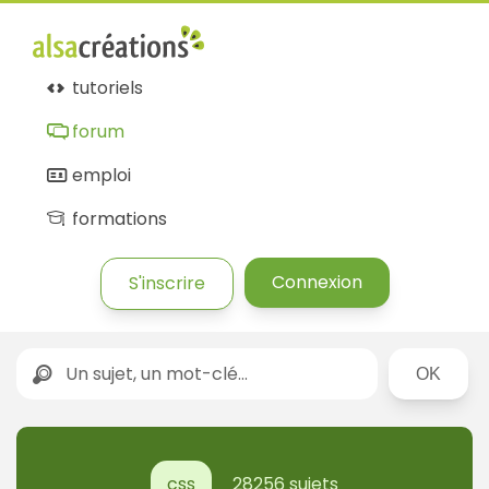
Forum
Alsacréations
tutoriels
forum
emploi
formations
Connexion
S'inscrire
Rechercher
css
28256 sujets