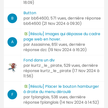
18:09
)
Button
par
bb64600
, 571 vues, dernière réponse
B
bb64600 (
21 Nov 2024 à 09:30
)
[Résolu] Images qui dépasse du cadre
page web en hover.
A
par
Assasinne
, 851 vues, dernière
réponse
dzc (
19 Nov 2024 à 16:20
)
Fond dans un div
par
kurtz_le_pirate
, 529 vues, dernière
réponse
kurtz_le_pirate (
17 Nov 2024 à
11:56
)
[Résolu] Placer le bouton hamburger
à droite du menu déroulé
F
par
fplanglois
, 538 vues, dernière
réponse
fplanglois (
14 Nov 2024 à 14:52
)