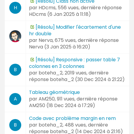
[Résolu] Class non active
par
HDcms
, 556 vues, dernière réponse
H
HDcms (
6 Jan 2025 à 11:18
)
[Résolu] Modifier l'écartement d'une
hr double
par
Nerva
, 675 vues, dernière réponse
Nerva (
3 Jan 2025 à 16:20
)
[Résolu] Responsive : passer table 7
colonnes en 3 colonnes
B
par
boteha_2
, 2019 vues, dernière
réponse
boteha_2 (
30 Dec 2024 à 21:22
)
Tableau géométrique
par
AM250
, 911 vues, dernière réponse
A
AM250 (
18 Dec 2024 à 17:29
)
Code avec problème margIn en rem
par
boteha_2
, 488 vues, dernière
B
réponse
boteha_2 (
14 Dec 2024 à 21:16
)