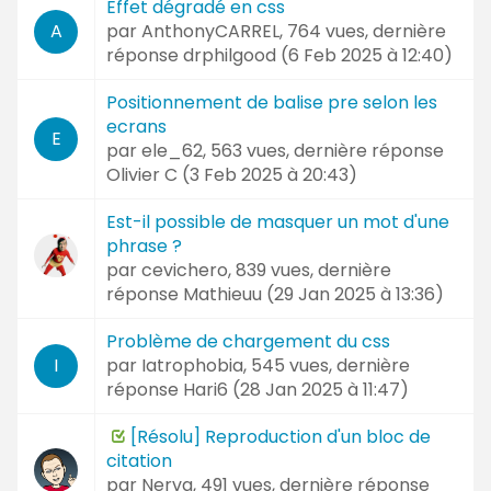
Effet dégradé en css
par
AnthonyCARREL
, 764 vues, dernière
A
réponse
drphilgood (
6 Feb 2025 à 12:40
)
Positionnement de balise pre selon les
ecrans
E
par
ele_62
, 563 vues, dernière réponse
Olivier C (
3 Feb 2025 à 20:43
)
Est-il possible de masquer un mot d'une
phrase ?
par
cevichero
, 839 vues, dernière
réponse
Mathieuu (
29 Jan 2025 à 13:36
)
Problème de chargement du css
par
Iatrophobia
, 545 vues, dernière
I
réponse
Hari6 (
28 Jan 2025 à 11:47
)
[Résolu] Reproduction d'un bloc de
citation
par
Nerva
, 491 vues, dernière réponse