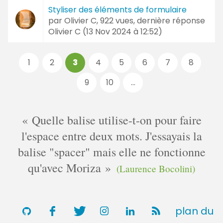
Styliser des éléments de formulaire
par
Olivier C
, 922 vues, dernière réponse
Olivier C (
13 Nov 2024 à 12:52
)
Pages
1
2
3
4
5
6
7
8
:
9
10
...
Quelle balise utilise-t-on pour faire
l'espace entre deux mots. J'essayais la
balise "spacer" mais elle ne fonctionne
qu'avec Moriza
(Laurence Bocolini)
plan du