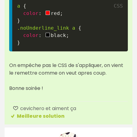
a
{
color
:
red
;
}
.noUnderline_link
 a
{
color
:
black
;
}
On empêche pas le CSS de s'appliquer, on vient
le remettre comme on veut apres coup.
Bonne soirée !
cevichero et aiment ça
Meilleure solution