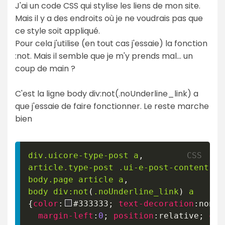
J'ai un code CSS qui stylise les liens de mon site.
Mais il y a des endroits où je ne voudrais pas que
ce style soit appliqué.
Pour cela j'utilise (en tout cas j'essaie) la fonction
:not. Mais il semble que je m'y prends mal... un
coup de main ?
C'est la ligne body div:not(.noUnderline_link) a
que j'essaie de faire fonctionner. Le reste marche
bien
div
.uicore-type-post
 a
,
article
.type-post
.ui-e-post-content
 a
,
body
.page
 article a
,
body div
:not
(
.noUnderline_link
)
 a
{
color
:
#333333
;
text-decoration
:
none
;
margin-left
:
0
;
position
:
relative
;
cli