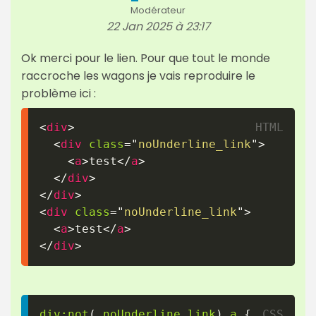
Modérateur
22 Jan 2025 à 23:17
Ok merci pour le lien. Pour que tout le monde
raccroche les wagons je vais reproduire le
problème ici :
<
div
>
<
div
class
=
"
noUnderline_link
"
>
<
a
>
test
</
a
>
</
div
>
</
div
>
<
div
class
=
"
noUnderline_link
"
>
<
a
>
test
</
a
>
</
div
>
div
:not
(
.noUnderline_link
)
 a
{