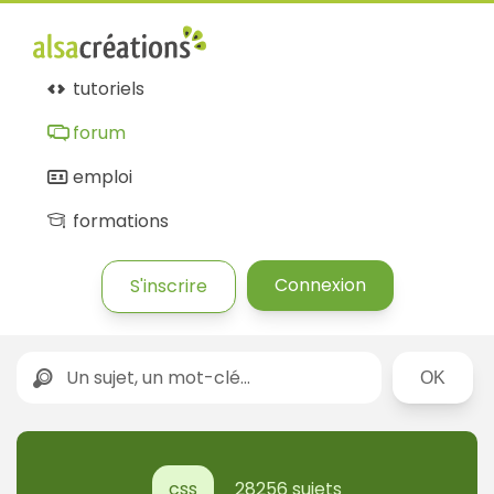
tutoriels
forum
emploi
formations
Connexion
S'inscrire
Rechercher
css
28256 sujets