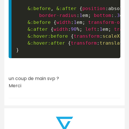
&
:before
,
 &
:after
{
position
:
absolut
border-radius
:
1
em
;
bottom
:
.3
em
;
&
:before
{
width
:
1
em
;
transform-orig
&
:after
{
width
:
90
%
;
left
:
1
em
;
trans
&
:hover
:before
{
transform
:
scaleX
(
0.
&
:hover
:after
{
transform
:
translateX
}
un coup de main svp ?
Merci