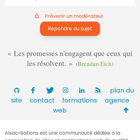
Prévenir un modérateur
Répondre au sujet
Les promesses n'engagent que ceux qui
les résolvent.
(Brendan Eich)
plan du
site
contact
formations
agence
Retou
web
en
haut
Alsacréations est une communauté dédiée à la
de