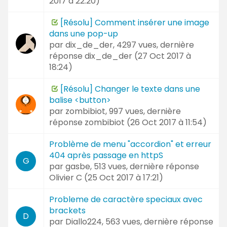
2017 à 22:20
)
[Résolu] Comment insérer une image
dans une pop-up
par
dix_de_der
, 4297 vues, dernière
réponse
dix_de_der (
27 Oct 2017 à
18:24
)
[Résolu] Changer le texte dans une
balise <button>
par
zombibiot
, 997 vues, dernière
réponse
zombibiot (
26 Oct 2017 à 11:54
)
Problème de menu "accordion" et erreur
404 après passage en httpS
G
par
gasbe
, 513 vues, dernière réponse
Olivier C (
25 Oct 2017 à 17:21
)
Probleme de caractère speciaux avec
brackets
D
par
Diallo224
, 563 vues, dernière réponse