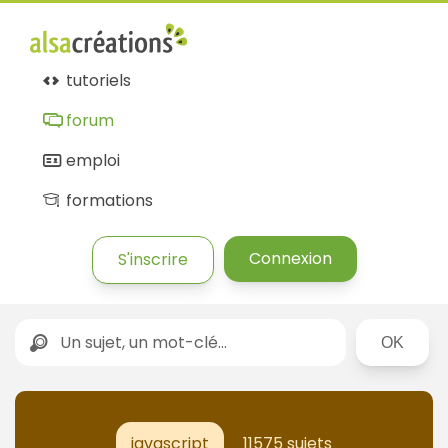
Forum
Alsacréations
tutoriels
forum
emploi
formations
Connexion
S'inscrire
Rechercher
javascript
11575 sujets