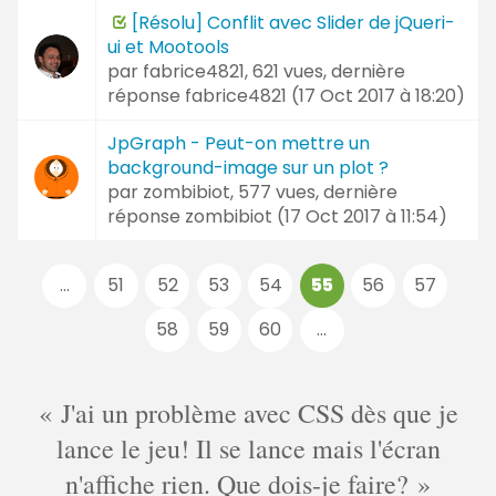
[Résolu] Conflit avec Slider de jQueri-
ui et Mootools
par
fabrice4821
, 621 vues, dernière
réponse
fabrice4821 (
17 Oct 2017 à 18:20
)
JpGraph - Peut-on mettre un
background-image sur un plot ?
par
zombibiot
, 577 vues, dernière
réponse
zombibiot (
17 Oct 2017 à 11:54
)
Pages
...
51
52
53
54
55
56
57
:
58
59
60
...
J'ai un problème avec CSS dès que je
lance le jeu! Il se lance mais l'écran
n'affiche rien. Que dois-je faire?