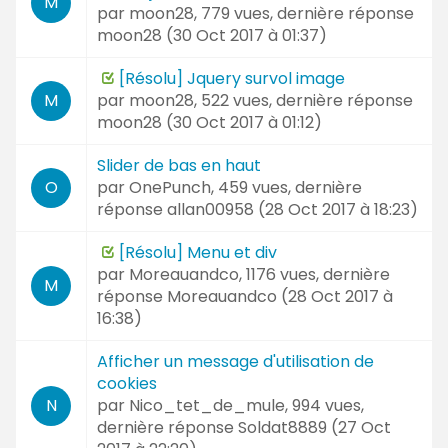
M
par
moon28
, 779 vues, dernière réponse
moon28 (
30 Oct 2017 à 01:37
)
[Résolu] Jquery survol image
par
moon28
, 522 vues, dernière réponse
M
moon28 (
30 Oct 2017 à 01:12
)
Slider de bas en haut
par
OnePunch
, 459 vues, dernière
O
réponse
allan00958 (
28 Oct 2017 à 18:23
)
[Résolu] Menu et div
par
Moreauandco
, 1176 vues, dernière
M
réponse
Moreauandco (
28 Oct 2017 à
16:38
)
Afficher un message d'utilisation de
cookies
par
Nico_tet_de_mule
, 994 vues,
N
dernière réponse
Soldat8889 (
27 Oct