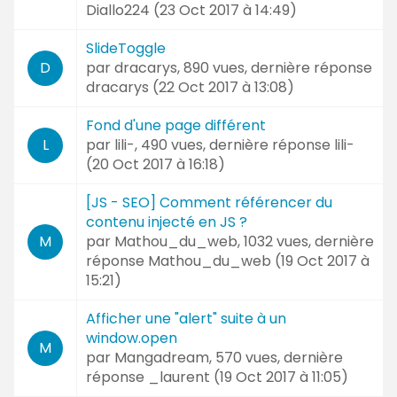
Diallo224 (
23 Oct 2017 à 14:49
)
SlideToggle
par
dracarys
, 890 vues, dernière réponse
D
dracarys (
22 Oct 2017 à 13:08
)
Fond d'une page différent
par
lili-
, 490 vues, dernière réponse
lili-
L
(
20 Oct 2017 à 16:18
)
[JS - SEO] Comment référencer du
contenu injecté en JS ?
par
Mathou_du_web
, 1032 vues, dernière
M
réponse
Mathou_du_web (
19 Oct 2017 à
15:21
)
Afficher une "alert" suite à un
window.open
M
par
Mangadream
, 570 vues, dernière
réponse
_laurent (
19 Oct 2017 à 11:05
)