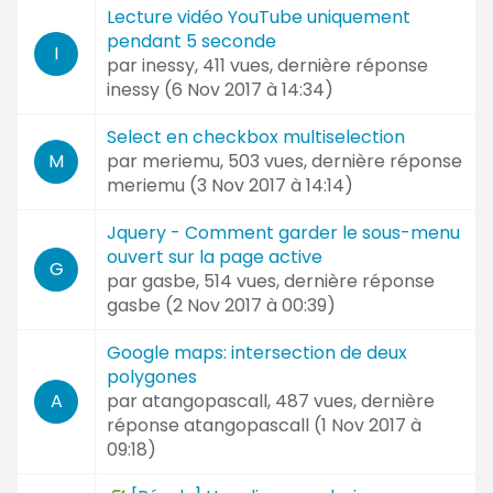
Lecture vidéo YouTube uniquement
pendant 5 seconde
I
par
inessy
, 411 vues, dernière réponse
inessy (
6 Nov 2017 à 14:34
)
Select en checkbox multiselection
par
meriemu
, 503 vues, dernière réponse
M
meriemu (
3 Nov 2017 à 14:14
)
Jquery - Comment garder le sous-menu
ouvert sur la page active
G
par
gasbe
, 514 vues, dernière réponse
gasbe (
2 Nov 2017 à 00:39
)
Google maps: intersection de deux
polygones
par
atangopascall
, 487 vues, dernière
A
réponse
atangopascall (
1 Nov 2017 à
09:18
)