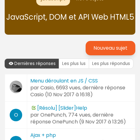
JavaScript, DOM et API Web HTML5
Nouveau sujet
Dernières réponses
Les plus lus
Les plus répondus
Dernières
Menu déroulant en JS / CSS
Sujet
réponses
par
Casio
, 6693 vues, dernière réponse
et
Casio (
10 Nov 2017 à 16:18
)
Auteur
[Résolu] [Slider]Help
par
OnePunch
, 774 vues, dernière
O
réponse
OnePunch (
9 Nov 2017 à 13:26
)
Ajax + php