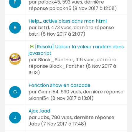
par
polack45
, 593 vues, dernière
P
réponse
polack45 (
9 Nov 2017 à 12:08
)
Help... active class dans mon html
par
bstrl
, 473 vues, dernière réponse
B
bstrl (
8 Nov 2017 à 21:07
)
[Résolu] Utiliser la valeur random dans
javascript
par
Black_Panther
, 1116 vues, dernière
réponse
Black_Panther (
8 Nov 2017 à
19:13
)
Fonction show en cascade
par
Gianni54
, 630 vues, dernière réponse
G
Gianni54 (
8 Nov 2017 à 13:01
)
Ajax .load
par
Jabs
, 780 vues, dernière réponse
J
Jabs (
7 Nov 2017 à 17:48
)