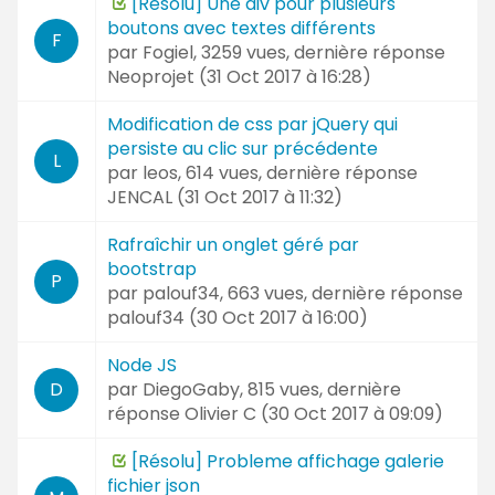
[Résolu] Une div pour plusieurs
boutons avec textes différents
F
par
Fogiel
, 3259 vues, dernière réponse
Neoprojet (
31 Oct 2017 à 16:28
)
Modification de css par jQuery qui
persiste au clic sur précédente
L
par
leos
, 614 vues, dernière réponse
JENCAL (
31 Oct 2017 à 11:32
)
Rafraîchir un onglet géré par
bootstrap
P
par
palouf34
, 663 vues, dernière réponse
palouf34 (
30 Oct 2017 à 16:00
)
Node JS
par
DiegoGaby
, 815 vues, dernière
D
réponse
Olivier C (
30 Oct 2017 à 09:09
)
[Résolu] Probleme affichage galerie
fichier json