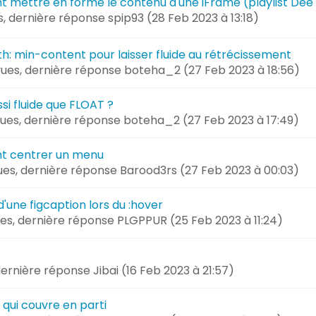
 mettre en forme le contenu d'une iFrame (playlist Dee
es, dernière réponse
spip93 (
28 Feb 2023 à 13:18
)
h: min-content pour laisser fluide au rétrécissement
vues, dernière réponse
boteha_2 (
27 Feb 2023 à 18:56
)
si fluide que FLOAT ?
vues, dernière réponse
boteha_2 (
27 Feb 2023 à 17:49
)
t centrer un menu
vues, dernière réponse
Barood3rs (
27 Feb 2023 à 00:03
)
d'une figcaption lors du :hover
ues, dernière réponse
PLGPPUR (
25 Feb 2023 à 11:24
)
 dernière réponse
Jibai (
16 Feb 2023 à 21:57
)
 qui couvre en parti