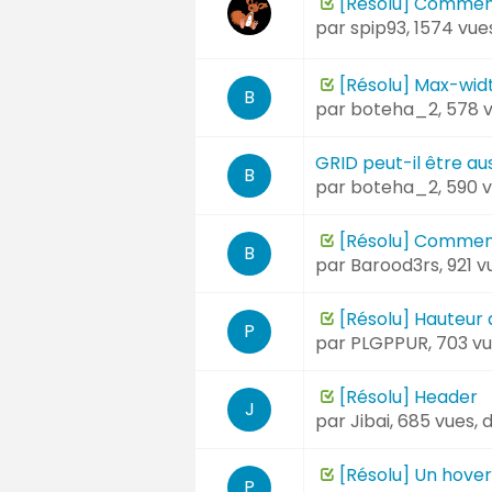
[Résolu] Comment
par
spip93
, 1574 vu
[Résolu] Max-widt
B
par
boteha_2
, 578 
GRID peut-il être aus
B
par
boteha_2
, 590 
[Résolu] Commen
B
par
Barood3rs
, 921 
[Résolu] Hauteur 
P
par
PLGPPUR
, 703 v
[Résolu] Header
J
par
Jibai
, 685 vues,
[Résolu] Un hover
P