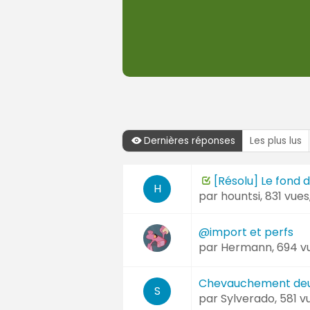
Dernières réponses
Les plus lus
Dernières
Sujet
[Résolu] Le fond d
réponses
H
par
hountsi
, 831 vue
et
Auteur
@import et perfs
par
Hermann
, 694 
Chevauchement deux
S
par
Sylverado
, 581 