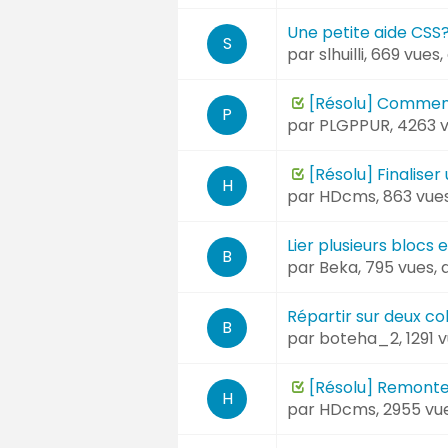
Une petite aide CSS
S
par
slhuilli
, 669 vues
[Résolu] Comment
P
par
PLGPPUR
, 4263 
[Résolu] Finalise
H
par
HDcms
, 863 vue
Lier plusieurs blocs 
B
par
Beka
, 795 vues,
Répartir sur deux co
B
par
boteha_2
, 1291
[Résolu] Remonter
H
par
HDcms
, 2955 v