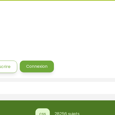
Connexion
scrire
css
28256 sujets