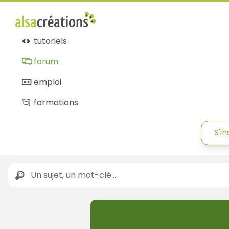
Forum
Alsacréations
tutoriels
forum
emploi
formations
S'in