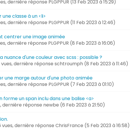
ues, dernière réponse
PLGPPUR (
13 Feb 2023 à 15:29
)
 une classe à un <li>
vues, dernière réponse
PLGPPUR (
11 Feb 2023 à 12:46
)
t centrer une image animée
vues, dernière réponse
PLGPPUR (
8 Feb 2023 à 16:06
)
la nuance d'une couleur avec scss : possible ?
81 vues, dernière réponse
schtroumph (
8 Feb 2023 à 11:46
)
er une marge autour d'une photo animée
ues, dernière réponse
PLGPPUR (
7 Feb 2023 à 01:10
)
n forme un span inclu dans une balise <a>
s, dernière réponse
newbe (
6 Feb 2023 à 21:50
)
ion.
6 vues, dernière réponse
ChrisFrance (
5 Feb 2023 à 16:58
)