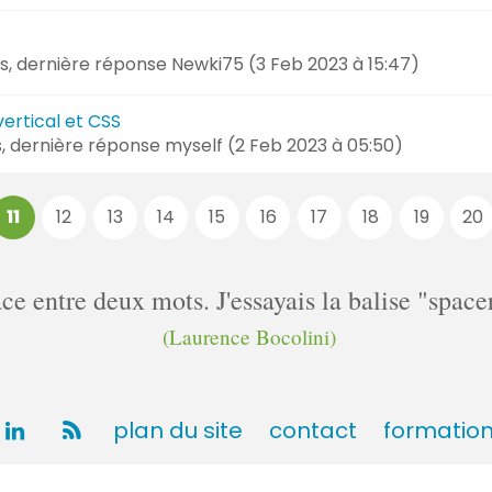
es, dernière réponse
Newki75 (
3 Feb 2023 à 15:47
)
ertical et CSS
s, dernière réponse
myself (
2 Feb 2023 à 05:50
)
11
12
13
14
15
16
17
18
19
20
pace entre deux mots. J'essayais la balise "spa
(Laurence Bocolini)
plan du site
contact
formatio