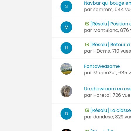
Navbar qui bouge e
S
par
semmm
, 644 v
[Résolu] Position
M
par
MontBlanc
, 876
[Résolu] Retour à
H
par
HDcms
, 710 vue
Fontaweasome
par
MarinaZut
, 685 
Un showroom en css
par
Horetol
, 726 vu
[Résolu] La classe
D
par
dandesc
, 829 v