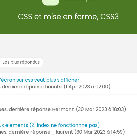
CSS et mise en forme, CSS3
Les plus répondus
'écran sur css veut plus s'afficher
s, dernière réponse
hountsi (
1 Apr 2023 à 02:00
)
vues, dernière réponse
Hermann (
30 Mar 2023 à 18:03
)
 elements (Z-index ne fonctionnne pas)
vues, dernière réponse
_laurent (
30 Mar 2023 à 14:59
)