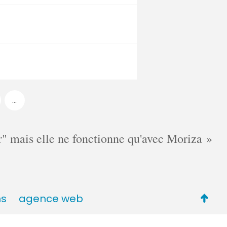
...
cer" mais elle ne fonctionne qu'avec Moriza
Retou
ns
agence web
en