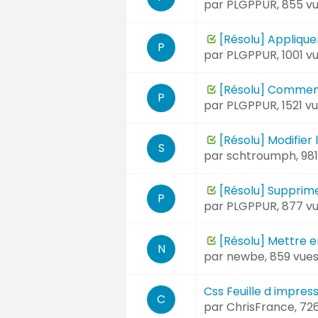
par
PLGPPUR
, 855 v
[Résolu] Appliquer
P
par
PLGPPUR
, 1001 
[Résolu] Commen
P
par
PLGPPUR
, 1521 
[Résolu] Modifier 
S
par
schtroumph
, 9
[Résolu] Supprim
P
par
PLGPPUR
, 877 v
[Résolu] Mettre e
N
par
newbe
, 859 vue
Css Feuille d impress
C
par
ChrisFrance
, 72