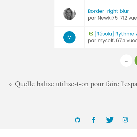
Border-right blur
par
Newki75
, 712 vu
[Résolu] Rythme v
M
par
myself
, 674 vue
Pages
...
:
Quelle balise utilise-t-on pour faire l'es