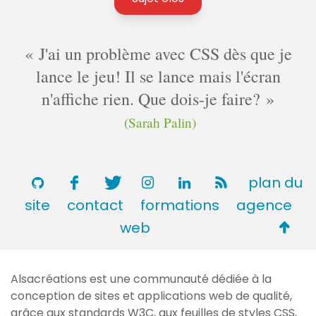
J'ai un problème avec CSS dès que je
lance le jeu! Il se lance mais l'écran
n'affiche rien. Que dois-je faire?
(Sarah Palin)
plan du
site
contact
formations
agence
Retou
web
en
haut
Alsacréations est une communauté dédiée à la
de
conception de sites et applications web de qualité,
page
grâce aux standards
W3C
, aux feuilles de styles
CSS
,