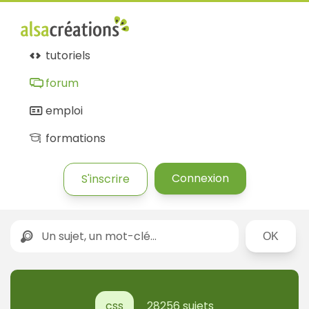
tutoriels
forum
emploi
formations
Connexion
S'inscrire
Rechercher
css
28256 sujets