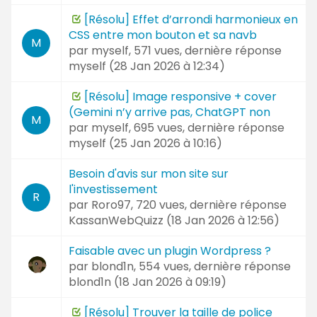
[Résolu] Effet d’arrondi harmonieux en
CSS entre mon bouton et sa navb
M
par
myself
, 571 vues, dernière réponse
myself (
28 Jan 2026 à 12:34
)
[Résolu] Image responsive + cover
(Gemini n’y arrive pas, ChatGPT non
M
par
myself
, 695 vues, dernière réponse
myself (
25 Jan 2026 à 10:16
)
Besoin d'avis sur mon site sur
l'investissement
R
par
Roro97
, 720 vues, dernière réponse
KassanWebQuizz (
18 Jan 2026 à 12:56
)
Faisable avec un plugin Wordpress ?
par
blond1n
, 554 vues, dernière réponse
blond1n (
18 Jan 2026 à 09:19
)
[Résolu] Trouver la taille de police