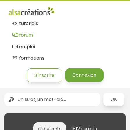
Forum
Alsacréations
tutoriels
forum
emploi
formations
Connexion
S'inscrire
Rechercher
débutants
18127 sujets