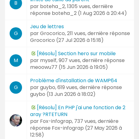
B
par
boteha_2
, 1305 vues, dernière
réponse
boteha_2 (
1 Aug 2026 à 20:44
)
Jeu de lettres
par
Grocorico
, 211 vues, dernière réponse
G
Grocorico (
27 Jul 2026 à 15:18
)
[Résolu] Section hero sur mobile
par
myself
, 907 vues, dernière réponse
M
meoowu77 (
15 Jun 2026 à 19:05
)
Problème d'installation de WAMP64
par
guybo
, 619 vues, dernière réponse
G
guybo (
13 Jun 2026 à 18:02
)
[Résolu] En PHP j'ai une fonction de 2
aray ?RTETURN
par
Fox-infograp
, 737 vues, dernière
réponse
Fox-infograp (
27 May 2026 à
12:58
)