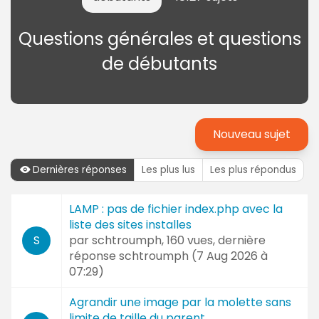
Questions générales et questions
de débutants
Nouveau sujet
Dernières réponses
Les plus lus
Les plus répondus
Dernières
LAMP : pas de fichier index.php avec la
Sujet
réponses
liste des sites installes
et
par
schtroumph
, 160 vues, dernière
S
Auteur
réponse
schtroumph (
7 Aug 2026 à
07:29
)
Agrandir une image par la molette sans
limite de taille du parent