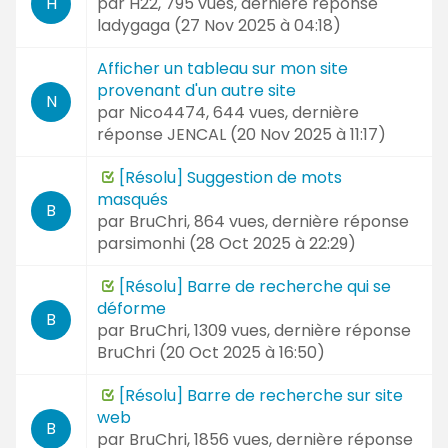
par
H22
, 795 vues, dernière réponse
H
ladygaga (
27 Nov 2025 à 04:18
)
Afficher un tableau sur mon site
provenant d'un autre site
N
par
Nico4474
, 644 vues, dernière
réponse
JENCAL (
20 Nov 2025 à 11:17
)
[Résolu] Suggestion de mots
masqués
B
par
BruChri
, 864 vues, dernière réponse
parsimonhi (
28 Oct 2025 à 22:29
)
[Résolu] Barre de recherche qui se
déforme
B
par
BruChri
, 1309 vues, dernière réponse
BruChri (
20 Oct 2025 à 16:50
)
[Résolu] Barre de recherche sur site
web
B
par
BruChri
, 1856 vues, dernière réponse