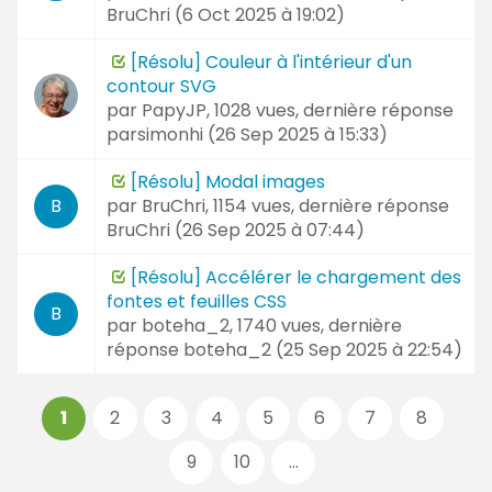
BruChri (
6 Oct 2025 à 19:02
)
[Résolu] Couleur à l'intérieur d'un
contour SVG
par
PapyJP
, 1028 vues, dernière réponse
parsimonhi (
26 Sep 2025 à 15:33
)
[Résolu] Modal images
par
BruChri
, 1154 vues, dernière réponse
B
BruChri (
26 Sep 2025 à 07:44
)
[Résolu] Accélérer le chargement des
fontes et feuilles CSS
B
par
boteha_2
, 1740 vues, dernière
réponse
boteha_2 (
25 Sep 2025 à 22:54
)
Pages
1
2
3
4
5
6
7
8
:
9
10
...