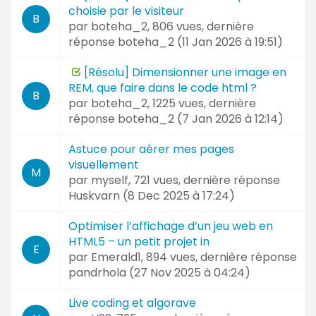
choisie par le visiteur
B
par
boteha_2
, 806 vues, dernière
réponse
boteha_2 (
11 Jan 2026 à 19:51
)
[Résolu] Dimensionner une image en
REM, que faire dans le code html ?
B
par
boteha_2
, 1225 vues, dernière
réponse
boteha_2 (
7 Jan 2026 à 12:14
)
Astuce pour aérer mes pages
visuellement
M
par
myself
, 721 vues, dernière réponse
Huskvarn (
8 Dec 2025 à 17:24
)
Optimiser l’affichage d’un jeu web en
HTML5 – un petit projet in
E
par
Emerald1
, 894 vues, dernière réponse
pandrhola (
27 Nov 2025 à 04:24
)
Live coding et algorave