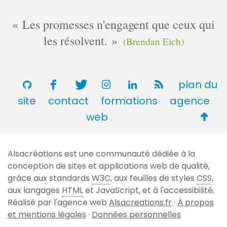
Les promesses n'engagent que ceux qui
les résolvent.
(Brendan Eich)
plan du
site
contact
formations
agence
Retou
web
en
haut
Alsacréations est une communauté dédiée à la
de
conception de sites et applications web de qualité,
page
grâce aux standards
W3C
, aux feuilles de styles
CSS
,
aux langages
HTML
et JavaScript, et à l'accessibilité.
Réalisé par l'agence web
Alsacreations.fr
·
À propos
et mentions légales
·
Données personnelles