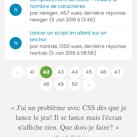
nombre de caractères
N
par
newger
, 467 vues, dernière réponse
newger (
5 Jan 2019 à 13:46
)
Lancer un script en allant sur un
anchor
N
par
nantais
, 1350 vues, dernière réponse
nantais (
5 Jan 2019 à 08:58
)
Pages
...
41
42
43
44
45
46
47
:
48
49
50
...
J'ai un problème avec CSS dès que je
lance le jeu! Il se lance mais l'écran
n'affiche rien. Que dois-je faire?