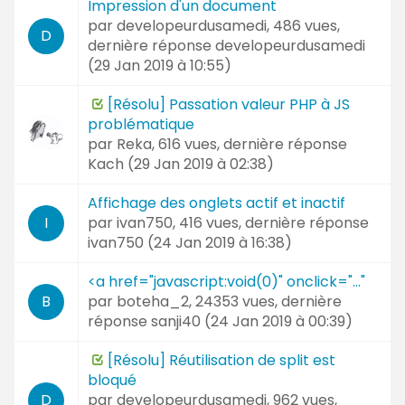
Impression d'un document
par
developeurdusamedi
, 486 vues,
D
dernière réponse
developeurdusamedi
(
29 Jan 2019 à 10:55
)
[Résolu] Passation valeur PHP à JS
problématique
par
Reka
, 616 vues, dernière réponse
Kach (
29 Jan 2019 à 02:38
)
Affichage des onglets actif et inactif
par
ivan750
, 416 vues, dernière réponse
I
ivan750 (
24 Jan 2019 à 16:38
)
<a href="javascript:void(0)" onclick="..."
par
boteha_2
, 24353 vues, dernière
B
réponse
sanji40 (
24 Jan 2019 à 00:39
)
[Résolu] Réutilisation de split est
bloqué
par
developeurdusamedi
, 962 vues,
D