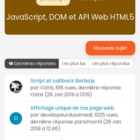
JavaScript, DOM et API Web HTML5
Nouveau sujet
Dernières réponses
Les plus lus
Les plus répondus
Dernières
Script et callback Barba.js
Sujet
réponses
par
Oziris
, 618 vues, dernière réponse
et
Oziris (
29 Jan 2019 à 13:19
)
Auteur
Affichage unique de ma page web
par
developeurdusamedi
, 1025 vues,
D
dernière réponse
parsimonhi (
29 Jan
2019 à 12:46
)