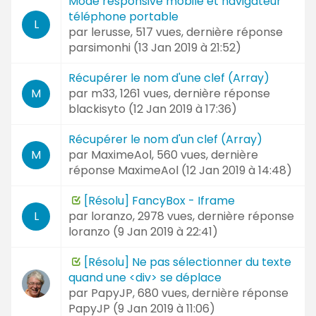
Mode responsive mobile et navigateur
téléphone portable
L
par
lerusse
, 517 vues, dernière réponse
parsimonhi (
13 Jan 2019 à 21:52
)
Récupérer le nom d'une clef (Array)
par
m33
, 1261 vues, dernière réponse
M
blackisyto (
12 Jan 2019 à 17:36
)
Récupérer le nom d'un clef (Array)
par
MaximeAol
, 560 vues, dernière
M
réponse
MaximeAol (
12 Jan 2019 à 14:48
)
[Résolu] FancyBox - Iframe
par
loranzo
, 2978 vues, dernière réponse
L
loranzo (
9 Jan 2019 à 22:41
)
[Résolu] Ne pas sélectionner du texte
quand une <div> se déplace
par
PapyJP
, 680 vues, dernière réponse
PapyJP (
9 Jan 2019 à 11:06
)