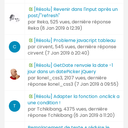
[Résolu] Revenir dans l'input après un
post/"refresh"
par
Reka
, 525 vues, dernière réponse
Reka (
8 Jan 2019 à 12:39
)
[Résolu] Probleme javacript tableau
par
cirvent
, 545 vues, dernière réponse
C
cirvent (
7 Jan 2019 à 20:40
)
[Résolu] GetDate renvoie la date -1
jour dans un datePicker jQuery
par
lionel_css3
, 2107 vues, dernière
réponse
lionel_css3 (
7 Jan 2019 à 09:55
)
[Résolu] Adapter la fonction .onclick a
une condition !
T
par
Tchikibang
, 4375 vues, dernière
réponse
Tchikibang (
6 Jan 2019 à 11:20
)
Remplacement de texte + réduire le