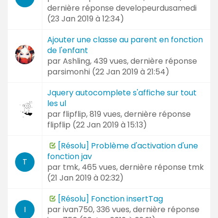
dernière réponse
developeurdusamedi
(
23 Jan 2019 à 12:34
)
Ajouter une classe au parent en fonction
de l'enfant
par
Ashling
, 439 vues, dernière réponse
parsimonhi (
22 Jan 2019 à 21:54
)
Jquery autocomplete s'affiche sur tout
les ul
par
flipflip
, 819 vues, dernière réponse
flipflip (
22 Jan 2019 à 15:13
)
[Résolu] Problème d'activation d'une
fonction jav
T
par
tmk
, 465 vues, dernière réponse
tmk
(
21 Jan 2019 à 02:32
)
[Résolu] Fonction insertTag
par
ivan750
, 336 vues, dernière réponse
I