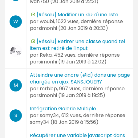
ivan750 (
20 Jan 2019 à 22:21
)
[Résolu] Modifier un <li> d'une liste
par
woubi
, 1622 vues, dernière réponse
W
parsimonhi (
20 Jan 2019 à 20:33
)
[Résolu] Retirer une classe quand tel
item est retiré de l'input
par
Reka
, 452 vues, dernière réponse
parsimonhi (
19 Jan 2019 à 22:02
)
Atteindre une ancre (#id) dans une page
chargée en ajax. SANSJQUERY
M
par
mrbbp
, 967 vues, dernière réponse
parsimonhi (
19 Jan 2019 à 19:25
)
Intégration Galerie Multiple
par
samy34
, 612 vues, dernière réponse
S
samy34 (
18 Jan 2019 à 15:56
)
Récupérer une variable javascript dans