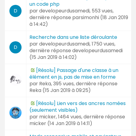
un code php
par
developeurdusamedi
, 553 vues,
D
dernière réponse
parsimonhi (
18 Jan 2019
à 14:42
)
Recherche dans une liste déroulante
par
developeurdusamedi
, 1750 vues,
D
dernière réponse
developeurdusamedi
(
15 Jan 2019 à 14:02
)
[Résolu] Passage d'une classe à un
élément en js, pas de mise en forme
par
Reka
, 395 vues, dernière réponse
Reka (
15 Jan 2019 à 09:25
)
[Résolu] Lien vers des ancres nomées
(seulement visibles)
par
micker
, 1464 vues, dernière réponse
micker (
14 Jan 2019 à 14:11
)