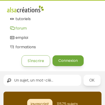
Forum
Alsacréations
tutoriels
forum
emploi
formations
Connexion
S'inscrire
Rechercher
javascript
11575 sujets