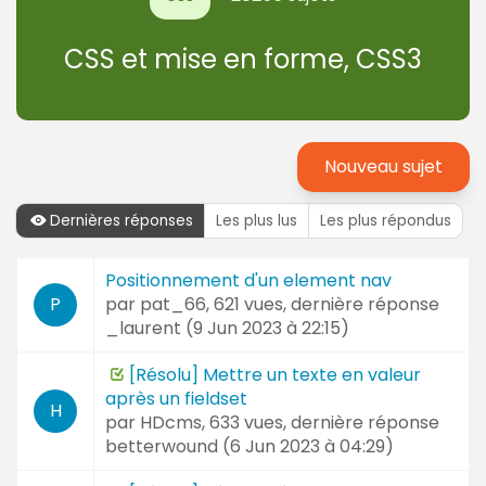
CSS et mise en forme, CSS3
Nouveau sujet
Dernières réponses
Les plus lus
Les plus répondus
Dernières
Positionnement d'un element nav
Sujet
réponses
par
pat_66
, 621 vues, dernière réponse
P
et
_laurent (
9 Jun 2023 à 22:15
)
Auteur
[Résolu] Mettre un texte en valeur
après un fieldset
H
par
HDcms
, 633 vues, dernière réponse
betterwound (
6 Jun 2023 à 04:29
)