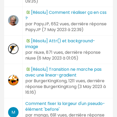
09:35
)
[Résolu] Comment réaliser ça en css
?
par
PapyJP
, 652 vues, dernière réponse
PapyJP (
7 May 2023 à 22:39
)
[Résolu] Attr() et background-
image
par
niuxe
, 871 vues, dernière réponse
niuxe (
6 May 2023 à 01:05
)
[Résolu] Transition ne marche pas
avec une linear-gradient
par
BurgerKingKong
, 1211 vues, dernière
réponse
BurgerKingKong (
3 May 2023 à
16:16
)
Comment fixer la largeur d'un pseudo-
élément 'before'
M
par
mango
, 691 vues, dernière réponse