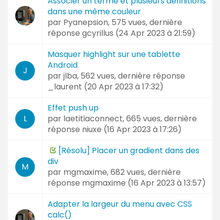
Associer un terme et plusieurs définitions
dans une même couleur
par
Pyanepsion
, 575 vues, dernière
réponse
gcyrillus (
24 Apr 2023 à 21:59
)
Masquer highlight sur une tablette
Android
J
par
jlba
, 562 vues, dernière réponse
_laurent (
20 Apr 2023 à 17:32
)
Effet push up
par
laetitiaconnect
, 665 vues, dernière
L
réponse
niuxe (
16 Apr 2023 à 17:26
)
[Résolu] Placer un gradient dans des
div
M
par
mgmaxime
, 682 vues, dernière
réponse
mgmaxime (
16 Apr 2023 à 13:57
)
Adapter la largeur du menu avec CSS
calc()