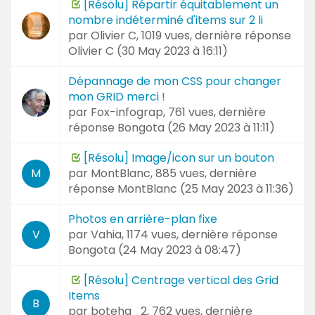
[Résolu] Répartir équitablement un
nombre indéterminé d'items sur 2 li
par
Olivier C
, 1019 vues, dernière réponse
Olivier C (
30 May 2023 à 16:11
)
Dépannage de mon CSS pour changer
mon GRID merci !
par
Fox-infograp
, 761 vues, dernière
réponse
Bongota (
26 May 2023 à 11:11
)
[Résolu] Image/icon sur un bouton
par
MontBlanc
, 885 vues, dernière
M
réponse
MontBlanc (
25 May 2023 à 11:36
)
Photos en arrière-plan fixe
par
Vahia
, 1174 vues, dernière réponse
V
Bongota (
24 May 2023 à 08:47
)
[Résolu] Centrage vertical des Grid
Items
B
par
boteha_2
, 762 vues, dernière