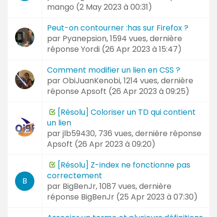
mango (
2 May 2023 à 00:31
)
Peut-on contourner :has sur Firefox ?
par
Pyanepsion
, 1594 vues, dernière
réponse
Yordi (
26 Apr 2023 à 15:47
)
Comment modifier un lien en CSS ?
par
ObiJuanKenobi
, 1214 vues, dernière
réponse
Apsoft (
26 Apr 2023 à 09:25
)
[Résolu] Coloriser un TD qui contient
un lien
par
jlb59430
, 736 vues, dernière réponse
Apsoft (
26 Apr 2023 à 09:20
)
[Résolu] Z-index ne fonctionne pas
correctement
B
par
BigBenJr
, 1087 vues, dernière
réponse
BigBenJr (
25 Apr 2023 à 07:30
)