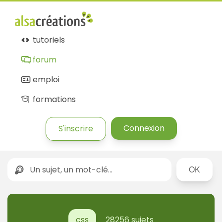
Forum
Alsacréations
tutoriels
forum
emploi
formations
Connexion
S'inscrire
Rechercher
css
28256 sujets