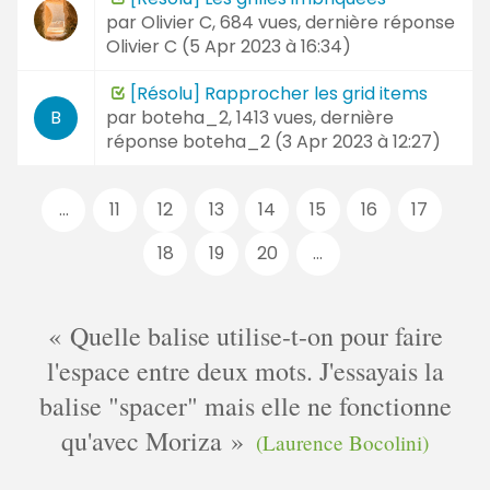
par
Olivier C
, 684 vues, dernière réponse
Olivier C (
5 Apr 2023 à 16:34
)
[Résolu] Rapprocher les grid items
par
boteha_2
, 1413 vues, dernière
B
réponse
boteha_2 (
3 Apr 2023 à 12:27
)
Pages
...
11
12
13
14
15
16
17
:
18
19
20
...
Quelle balise utilise-t-on pour faire
l'espace entre deux mots. J'essayais la
balise "spacer" mais elle ne fonctionne
qu'avec Moriza
(Laurence Bocolini)