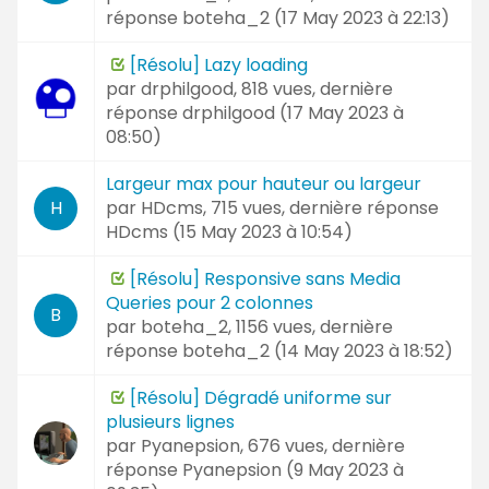
réponse
boteha_2 (
17 May 2023 à 22:13
)
[Résolu] Lazy loading
par
drphilgood
, 818 vues, dernière
réponse
drphilgood (
17 May 2023 à
08:50
)
Largeur max pour hauteur ou largeur
par
HDcms
, 715 vues, dernière réponse
H
HDcms (
15 May 2023 à 10:54
)
[Résolu] Responsive sans Media
Queries pour 2 colonnes
B
par
boteha_2
, 1156 vues, dernière
réponse
boteha_2 (
14 May 2023 à 18:52
)
[Résolu] Dégradé uniforme sur
plusieurs lignes
par
Pyanepsion
, 676 vues, dernière
réponse
Pyanepsion (
9 May 2023 à