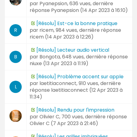
par
Pyanepsion
, 636 vues, dernière
réponse
Pyanepsion (
14 Apr 2023 à 16:10
)
[Résolu] Est-ce la bonne pratique
par
ricem
, 984 vues, dernière réponse
R
ricem (
14 Apr 2023 à 12:26
)
[Résolu] Lecteur audio vertical
par
Bongota
, 648 vues, dernière réponse
B
niuxe (
13 Apr 2023 à 11:19
)
[Résolu] Problème accent sur apple
par
laetitiaconnect
, 910 vues, dernière
L
réponse
laetitiaconnect (
12 Apr 2023 à
11:34
)
[Résolu] Rendu pour l'impression
par
Olivier C
, 700 vues, dernière réponse
Olivier C (
7 Apr 2023 à 21:46
)
[Résolu] Les grilles imbriquées