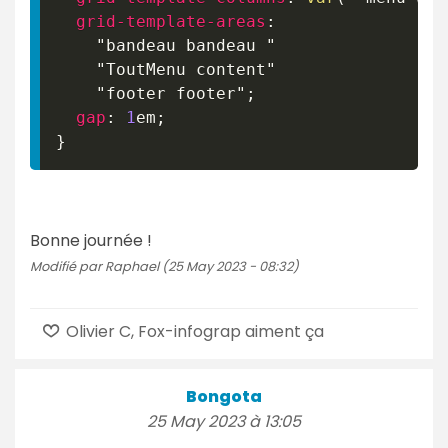
grid-template-areas
:
"bandeau bandeau "
"ToutMenu content"
"footer footer"
;
gap
:
1
em
;
}
Bonne journée !
Modifié par Raphael (25 May 2023 - 08:32)
Olivier C, Fox-infograp aiment ça
Bongota
25 May 2023 à 13:05