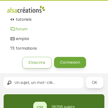
tutoriels
forum
emploi
formations
Connexion
S'inscrire
Rechercher
css
28256 sujets