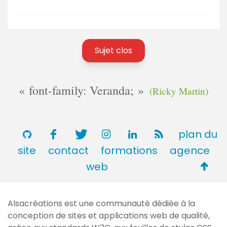
Sujet clos
font-family: Veranda;
(Ricky Martin)
plan du
site
contact
formations
agence
Retou
web
en
haut
Alsacréations est une communauté dédiée à la
de
conception de sites et applications web de qualité,
page