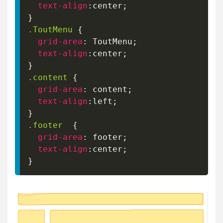
text-align
:
center
;
}
.ToutMenu
{
grid-area
:
 ToutMenu
;
text-align
:
center
;
}
.content
{
grid-area
:
 content
;
text-align
:
left
;
}
.footer
{
grid-area
:
 footer
;
text-align
:
center
;
}