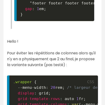
"footer footer footer footer foo
gap
:
1
em
;
}
Hello !
Pour éviter les répétitions de colonnes alors qu'il
n'y en a physiquement que 2 au final, je propose
la variante suivante (pas testé) :
.wrapper
{
--menu-width
:
20
rem
;
/* largeur de To
display
:
 grid
;
grid-template-rows
:
 auto 
1
fr
;
grid-template-columns
:
var
(
--menu-wid