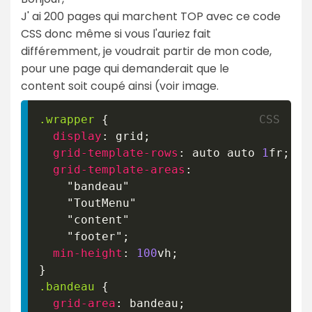
J' ai 200 pages qui marchent TOP avec ce code
CSS donc même si vous l'auriez fait
différemment, je voudrait partir de mon code,
pour une page qui demanderait que le
content soit coupé ainsi (voir image.
.wrapper
{
display
:
 grid
;
grid-template-rows
:
 auto auto 
1
fr
;
grid-template-areas
:
"bandeau"
"ToutMenu"
"content"
"footer"
;
min-height
:
100
vh
;
}
.bandeau
{
grid-area
:
 bandeau
;