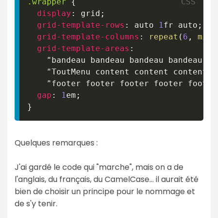
.wrapper
{
display
:
 grid
;
grid-template-rows
:
 auto 
1
fr
 auto
;
grid-template-columns
:
repeat
(
6
,
minm
grid-template-areas
:
"bandeau bandeau bandeau bandeau ba
"ToutMenu content content content c
"footer footer footer footer footer
gap
:
1
em
;
}
Quelques remarques :
J'ai gardé le code qui "marche", mais on a de
l'anglais, du français, du CamelCase... il aurait été
bien de choisir un principe pour le nommage et
de s'y tenir.