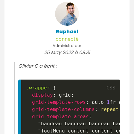
Raphael
connecté
Administrateur
25 May 2023 à 08:31
Olivier C a écrit :
.wrapper
{
display
:
 grid
;
grid-template-rows
:
 auto 
1
fr
 auto
;
grid-template-columns
:
repeat
(
6
,
m
grid-template-areas
:
"bandeau bandeau bandeau bandeau
"ToutMenu content content conten