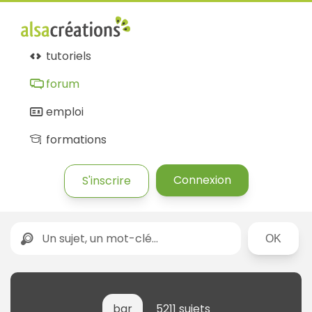
tutoriels
forum
emploi
formations
Connexion
S'inscrire
Rechercher
bar
5211 sujets