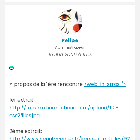
Felipe
Administrateur
16 Jun 2006 à 15:21
A propos de la 1ère rencontre
<web-in-stras />
1er extrait:
http://forum.alsacreations.com/upload/112-
css2filles.jpg
2ème extrait:
http://www.beautycenter.fr/images_articles/57