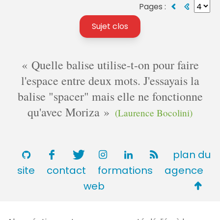
Pages :
Sujet clos
Quelle balise utilise-t-on pour faire
l'espace entre deux mots. J'essayais la
balise "spacer" mais elle ne fonctionne
qu'avec Moriza
(Laurence Bocolini)
plan du
site
contact
formations
agence
Retou
web
en
haut