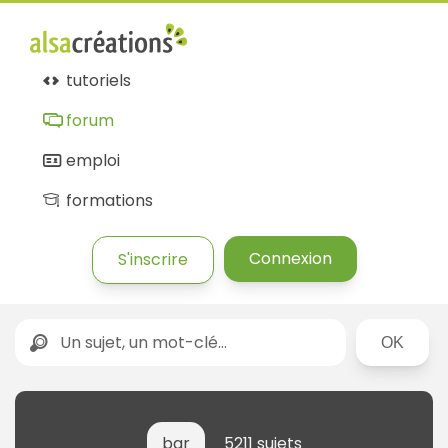
tutoriels
forum
emploi
formations
Connexion
S'inscrire
Rechercher
bar
5211 sujets