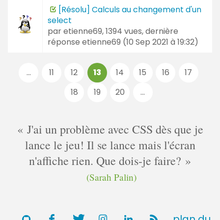
[Résolu] Calculs au changement d'un
select
par
etienne69
, 1394 vues, dernière
réponse
etienne69 (
10 Sep 2021 à 19:32
)
Pages
...
11
12
13
14
15
16
17
:
18
19
20
...
J'ai un problème avec CSS dès que je
lance le jeu! Il se lance mais l'écran
n'affiche rien. Que dois-je faire?
(Sarah Palin)
plan du