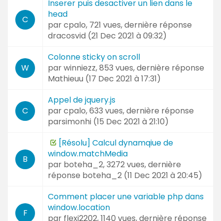
Inserer puis desactiver un lien dans le
head
C
par
cpalo
, 721 vues, dernière réponse
dracosvid (
21 Dec 2021 à 09:32
)
Colonne sticky on scroll
par
winniezz
, 853 vues, dernière réponse
W
Mathieuu (
17 Dec 2021 à 17:31
)
Appel de jquery.js
par
cpalo
, 633 vues, dernière réponse
C
parsimonhi (
15 Dec 2021 à 21:10
)
[Résolu] Calcul dynamqiue de
window.matchMedia
B
par
boteha_2
, 3272 vues, dernière
réponse
boteha_2 (
11 Dec 2021 à 20:45
)
Comment placer une variable php dans
window.location
F
par
flexi2202
, 1140 vues, dernière réponse