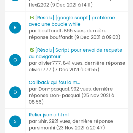
flexi2202 (
9 Dec 2021 à 14:11
)
[Résolu] [google script] problème
avec une boucle while
B
par
bouffandt
, 865 vues, dernière
réponse
bouffandt (
9 Dec 2021 à 09:02
)
[Résolu] Script pour envoi de requete
au navigateur
O
par
olivier777
, 841 vues, dernière réponse
olivier777 (
7 Dec 2021 à 09:55
)
Callback qui fou la m...
par
Don-pasqual
, 992 vues, dernière
D
réponse
Don-pasqual (
25 Nov 2021 à
08:56
)
Relier json a html
par
Shir
, 2921 vues, dernière réponse
S
parsimonhi (
23 Nov 2021 à 20:47
)