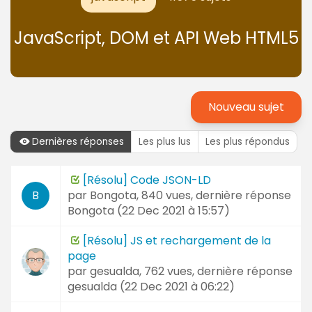
JavaScript, DOM et API Web HTML5
Nouveau sujet
Dernières réponses
Les plus lus
Les plus répondus
Dernières
[Résolu] Code JSON-LD
Sujet
réponses
par
Bongota
, 840 vues, dernière réponse
B
et
Bongota (
22 Dec 2021 à 15:57
)
Auteur
[Résolu] JS et rechargement de la
page
par
gesualda
, 762 vues, dernière réponse
gesualda (
22 Dec 2021 à 06:22
)