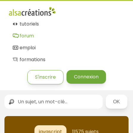
Forum
Alsacréations
tutoriels
forum
emploi
formations
Connexion
S'inscrire
Rechercher
javascript
11575 sujets