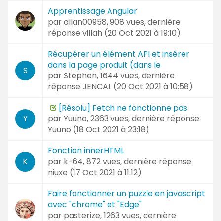
Apprentissage Angular
par
allan00958
, 908 vues, dernière
réponse
villah (
20 Oct 2021 à 19:10
)
Récupérer un élément API et insérer
dans la page produit (dans le
S
par
Stephen
, 1644 vues, dernière
réponse
JENCAL (
20 Oct 2021 à 10:58
)
[Résolu] Fetch ne fonctionne pas
par
Yuuno
, 2363 vues, dernière réponse
Y
Yuuno (
18 Oct 2021 à 23:18
)
Fonction innerHTML
par
k-64
, 872 vues, dernière réponse
K
niuxe (
17 Oct 2021 à 11:12
)
Faire fonctionner un puzzle en javascript
avec "chrome" et "Edge"
par
pasterize
, 1263 vues, dernière