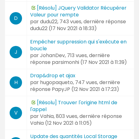
[Résolu] JQuery Validator Récupérer
Valeur pour rempte
D
par
dudu22
, 743 vues, dernière réponse
dudu22 (
17 Nov 2021 à 18:33
)
Empêcher suppression qui s'exécute en
boucle
J
par
JohanDev
, 713 vues, dernière
réponse
parsimonhi (
17 Nov 2021 à 11:39
)
Drap&drop et ajax
par
hugopaqueto
, 747 vues, dernière
H
réponse
PapyJP (
12 Nov 2021 à 17:23
)
[Résolu] Trouver l'origine html de
l'appel
V
par
Vahia
, 803 vues, dernière réponse
Vahia (
12 Nov 2021 à 11:05
)
Update des quantités Local Storage