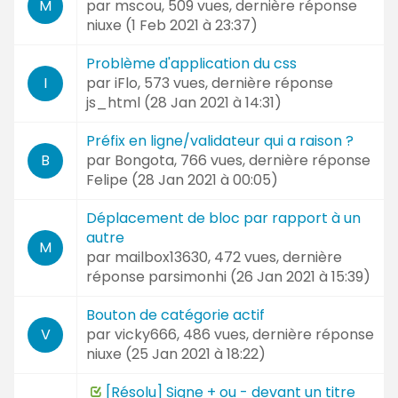
par
mscou
, 509 vues, dernière réponse
M
niuxe (
1 Feb 2021 à 23:37
)
Problème d'application du css
par
iFlo
, 573 vues, dernière réponse
I
js_html (
28 Jan 2021 à 14:31
)
Préfix en ligne/validateur qui a raison ?
par
Bongota
, 766 vues, dernière réponse
B
Felipe (
28 Jan 2021 à 00:05
)
Déplacement de bloc par rapport à un
autre
M
par
mailbox13630
, 472 vues, dernière
réponse
parsimonhi (
26 Jan 2021 à 15:39
)
Bouton de catégorie actif
par
vicky666
, 486 vues, dernière réponse
V
niuxe (
25 Jan 2021 à 18:22
)
[Résolu] Signe + ou - devant un titre