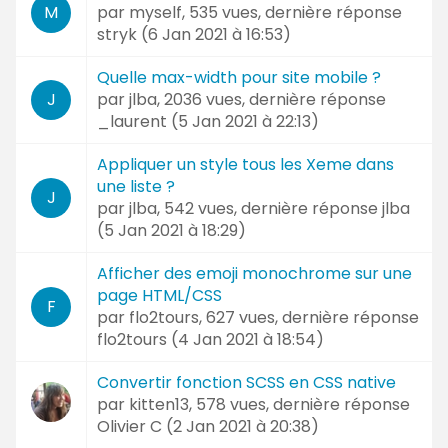
par
myself
, 535 vues, dernière réponse
M
stryk (
6 Jan 2021 à 16:53
)
Quelle max-width pour site mobile ?
par
jlba
, 2036 vues, dernière réponse
J
_laurent (
5 Jan 2021 à 22:13
)
Appliquer un style tous les Xeme dans
une liste ?
J
par
jlba
, 542 vues, dernière réponse
jlba
(
5 Jan 2021 à 18:29
)
Afficher des emoji monochrome sur une
page HTML/CSS
F
par
flo2tours
, 627 vues, dernière réponse
flo2tours (
4 Jan 2021 à 18:54
)
Convertir fonction SCSS en CSS native
par
kitten13
, 578 vues, dernière réponse
Olivier C (
2 Jan 2021 à 20:38
)