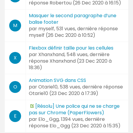
réponse
Robertou (
26 Dec 2020 à 16:15
)
Masquer le second paragraphe d’une
balise footer
M
par
myself
, 531 vues, dernière réponse
myself (
26 Dec 2020 à 10:52
)
Flexbox définir taille pour les cellules
par
Xhanxhand
, 548 vues, dernière
X
réponse
Xhanxhand (
23 Dec 2020 à
18:36
)
Animation SVG dans CSS
par
Otarie10
, 538 vues, dernière réponse
O
Otarie10 (
23 Dec 2020 à 17:39
)
[Résolu] Une police qui ne se charge
pas sur Chrome (PaperFlowers)
E
par
Elo_Ggg
, 1394 vues, dernière
réponse
Elo_Ggg (
23 Dec 2020 à 15:35
)