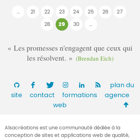
Pages
...
21
22
23
24
25
26
27
:
28
29
30
...
Les promesses n'engagent que ceux qui
les résolvent.
(Brendan Eich)
plan du
site
contact
formations
agence
Retou
web
en
haut
Alsacréations est une communauté dédiée à la
de
conception de sites et applications web de qualité,