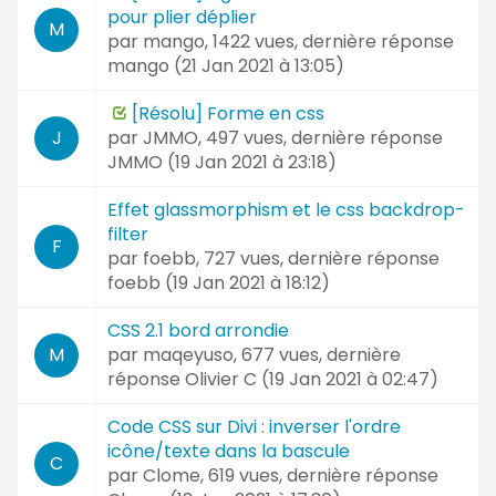
pour plier déplier
M
par
mango
, 1422 vues, dernière réponse
mango (
21 Jan 2021 à 13:05
)
[Résolu] Forme en css
par
JMMO
, 497 vues, dernière réponse
J
JMMO (
19 Jan 2021 à 23:18
)
Effet glassmorphism et le css backdrop-
filter
F
par
foebb
, 727 vues, dernière réponse
foebb (
19 Jan 2021 à 18:12
)
CSS 2.1 bord arrondie
par
maqeyuso
, 677 vues, dernière
M
réponse
Olivier C (
19 Jan 2021 à 02:47
)
Code CSS sur Divi : inverser l'ordre
icône/texte dans la bascule
C
par
Clome
, 619 vues, dernière réponse