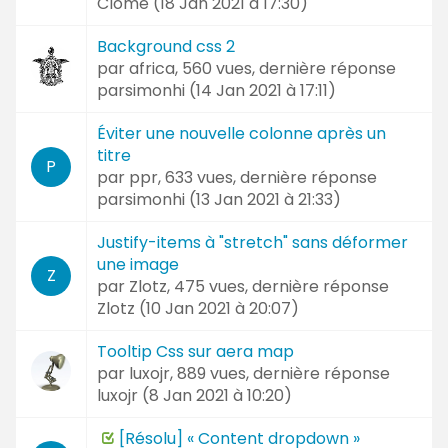
Clome (
18 Jan 2021 à 17:30
)
Background css 2
par
africa
, 560 vues, dernière réponse
parsimonhi (
14 Jan 2021 à 17:11
)
Éviter une nouvelle colonne après un
titre
P
par
ppr
, 633 vues, dernière réponse
parsimonhi (
13 Jan 2021 à 21:33
)
Justify-items à "stretch" sans déformer
une image
Z
par
Zlotz
, 475 vues, dernière réponse
Zlotz (
10 Jan 2021 à 20:07
)
Tooltip Css sur aera map
par
luxojr
, 889 vues, dernière réponse
luxojr (
8 Jan 2021 à 10:20
)
[Résolu] « Content dropdown »