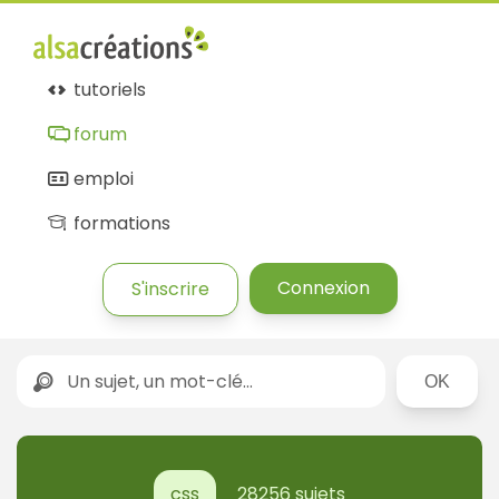
Forum
Alsacréations
tutoriels
forum
emploi
formations
Connexion
S'inscrire
Rechercher
css
28256 sujets