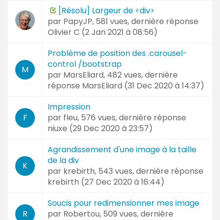
[Résolu] Largeur de <div>
par
PapyJP
, 581 vues, dernière réponse
Olivier C (
2 Jan 2021 à 08:56
)
Problème de position des .carousel-
control /bootstrap
M
par
MarsEliard
, 482 vues, dernière
réponse
MarsEliard (
31 Dec 2020 à 14:37
)
Impression
par
fleu
, 576 vues, dernière réponse
F
niuxe (
29 Dec 2020 à 23:57
)
Agrandissement d'une image à la taille
de la div
K
par
krebirth
, 543 vues, dernière réponse
krebirth (
27 Dec 2020 à 16:44
)
Soucis pour redimensionner mes image
par
Robertou
, 509 vues, dernière
R