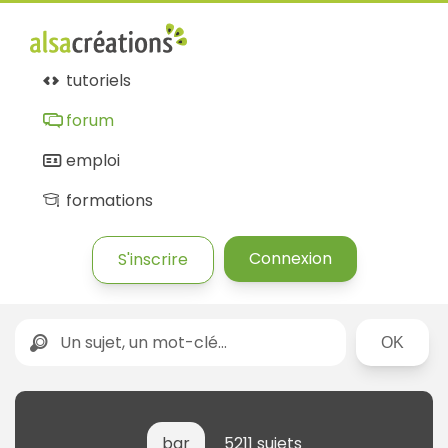
tutoriels
forum
emploi
formations
Connexion
S'inscrire
Rechercher
bar
5211 sujets