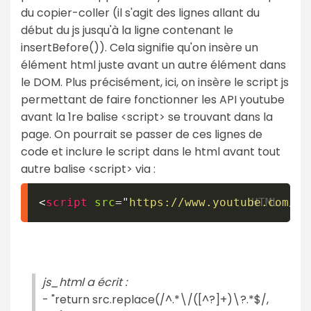
du copier-coller (il s'agit des lignes allant du
début du js jusqu'à la ligne contenant le
insertBefore()). Cela signifie qu'on insère un
élément html juste avant un autre élément dans
le DOM. Plus précisément, ici, on insère le script js
permettant de faire fonctionner les API youtube
avant la 1re balise <script> se trouvant dans la
page. On pourrait se passer de ces lignes de
code et inclure le script dans le html avant tout
autre balise <script> via :
<
script
src
=
"
https://www.youtube.com/if
js_html a écrit :
- "return src.replace(/^.*\/([^?]+)\?.*$/,