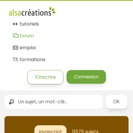
tutoriels
forum
emploi
formations
Connexion
S'inscrire
Rechercher
javascript
11575 sujets