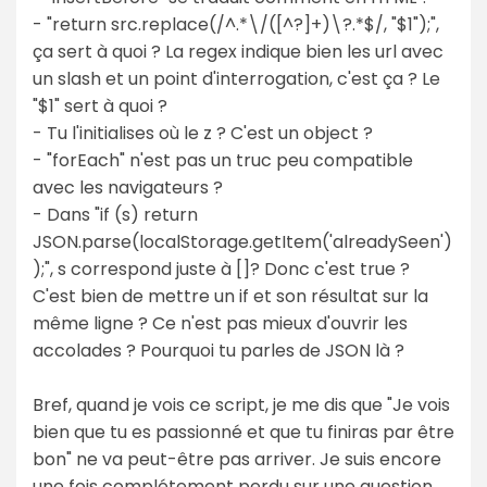
- "return src.replace(/^.*\/([^?]+)\?.*$/, "$1");",
ça sert à quoi ? La regex indique bien les url avec
un slash et un point d'interrogation, c'est ça ? Le
"$1" sert à quoi ?
- Tu l'initialises où le z ? C'est un object ?
- "forEach" n'est pas un truc peu compatible
avec les navigateurs ?
- Dans "if (s) return
JSON.parse(localStorage.getItem('alreadySeen')
);", s correspond juste à []? Donc c'est true ?
C'est bien de mettre un if et son résultat sur la
même ligne ? Ce n'est pas mieux d'ouvrir les
accolades ? Pourquoi tu parles de JSON là ?
Bref, quand je vois ce script, je me dis que "Je vois
bien que tu es passionné et que tu finiras par être
bon" ne va peut-être pas arriver. Je suis encore
une fois complétement perdu sur une question