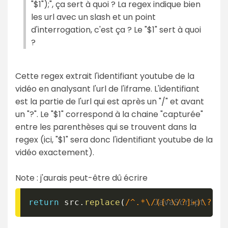
"$1");", ça sert à quoi ? La regex indique bien
les url avec un slash et un point
d'interrogation, c'est ça ? Le "$1" sert à quoi
?
Cette regex extrait l'identifiant youtube de la
vidéo en analysant l'url de l'iframe. L'identifiant
est la partie de l'url qui est après un "/" et avant
un "?". Le "$1" correspond à la chaine "capturée"
entre les parenthèses qui se trouvent dans la
regex (ici, "$1" sera donc l'identifiant youtube de la
vidéo exactement).
Note : j'aurais peut-être dû écrire
return
 src
.
replace
(
/
^.*\/([^\/?]+)\?.*$