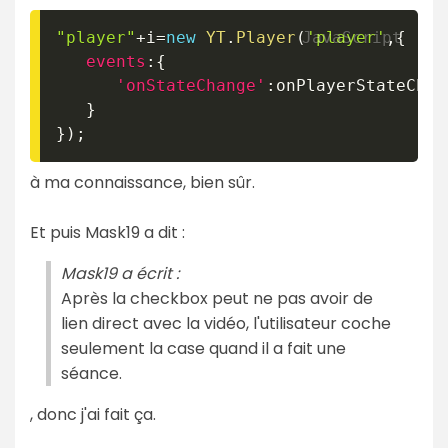
"player"
+
i
=
new
YT
.
Player
(
'player'
,
{
events
:
{
'onStateChange'
:
onPlayerStateChang
}
}
)
;
à ma connaissance, bien sûr.
Et puis Mask19 a dit :
Mask19 a écrit :
Après la checkbox peut ne pas avoir de
lien direct avec la vidéo, l'utilisateur coche
seulement la case quand il a fait une
séance.
, donc j'ai fait ça.