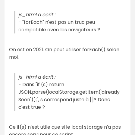
js_html a écrit :
- "forEach" n'est pas un truc peu
compatible avec les navigateurs ?
On est en 2021. On peut utiliser forEach() selon
moi.
js_html a écrit :
- Dans "if (s) return
JSON.parse(localStorage.getItem('already
Seen'));", s correspond juste à []? Donc
c'est true ?
Ce if(s) n'est utile que si le local storage n'a pas
encore servi pour ce script.