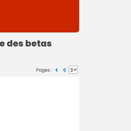
he des betas
Pages :