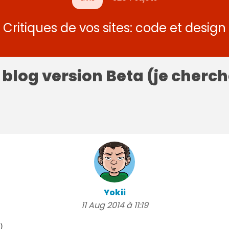
Critiques de vos sites: code et design
 blog version Beta (je cherc
Yokii
11 Aug 2014 à 11:19
)