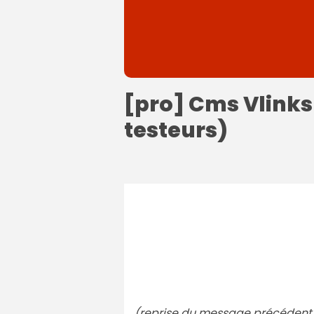
[pro] Cms Vlinks
testeurs)
(reprise du message précédent