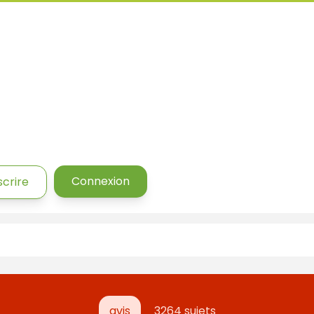
Connexion
scrire
avis
3264 sujets