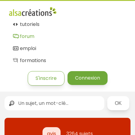
tutoriels
forum
emploi
formations
Connexion
S'inscrire
Rechercher
avis
3264 sujets