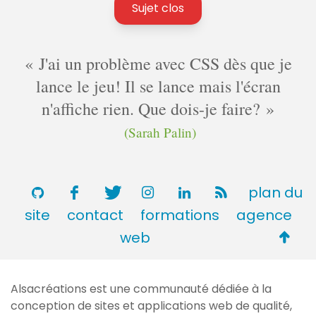
Sujet clos
J'ai un problème avec CSS dès que je
lance le jeu! Il se lance mais l'écran
n'affiche rien. Que dois-je faire?
(Sarah Palin)
plan du
site
contact
formations
agence
Retou
web
en
haut
Alsacréations est une communauté dédiée à la
de
conception de sites et applications web de qualité,