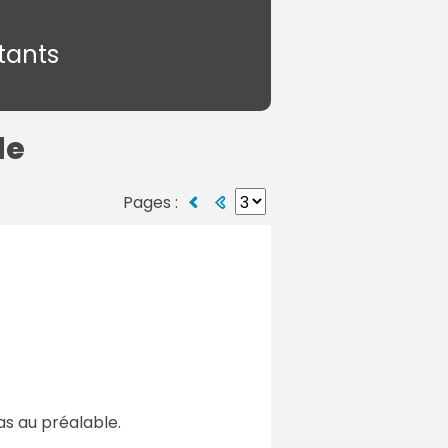
tants
de
Pages :
as au préalable.