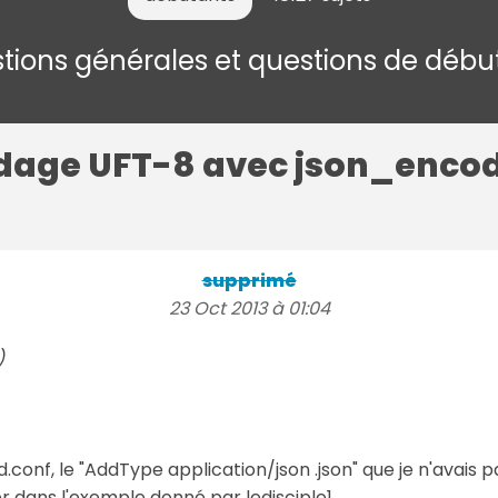
tions générales et questions de débu
dage UFT-8 avec json_enco
supprimé
23 Oct 2013 à 01:04
)
.conf, le "AddType application/json .json" que je n'avais p
r dans l'exemple donné par ledisciple1.