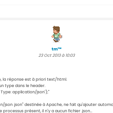
tm™
23 Oct 2013 à 10:03
, la réponse est à priori text/html.
 un type dans le header.
ype: application/json');"
on/json .json" destinée à Apache, ne fait qu'ajouter auto
 processus présent, il n'y a aucun fichier .json...