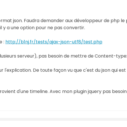
e format json. Faudra demander aux développeur de php le
il y a une option pour ne pas convertir.
e :
http://b1nj.fr/tests/ajax-json-utf8/test.php
lusieurs serveur), pas besoin de mettre de Content-type:
sur l'explication. De toute façon vu que c'est du json qui 
rovient d'une timeline. Avec mon plugin jquery pas besoi