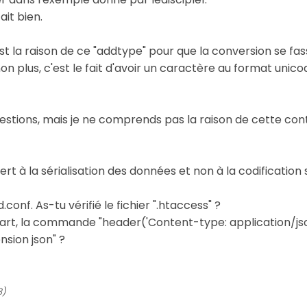
ait bien.
t la raison de ce "addtype" pour que la conversion se fas
 plus, c'est le fait d'avoir un caractère au format unico
tions, mais je ne comprends pas la raison de cette contr
rt à la sérialisation des données et non à la codification
d.conf. As-tu vérifié le fichier ".htaccess" ?
part, la commande "header('Content-type: application/json
nsion json" ?
8)