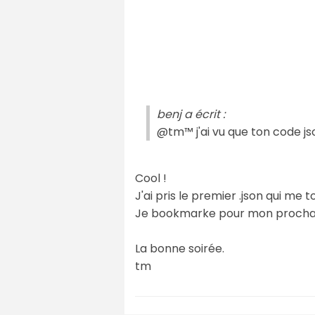
benj a écrit :
@tm™ j'ai vu que ton code js
Cool !
J'ai pris le premier .json qui me t
Je bookmarke pour mon prochai
La bonne soirée.
tm