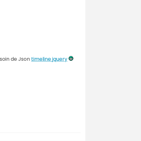
esoin de Json
timeline jquery