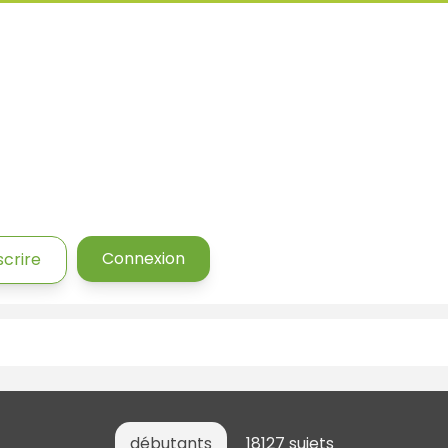
Connexion
scrire
débutants
18127 sujets