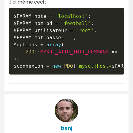
J'ai même ceci :
$PARAM_hote
=
"localhost"
;
$PARAM_nom_bd
=
"football"
;
$PARAM_utilisateur
=
"root"
;
$PARAM_mot_passe
=
""
;
$options
=
array
(
PDO
::
MYSQL_ATTR_INIT_COMMAND
=>
'SET
)
;
$connexion
=
new
PDO
(
"mysql:host=
$PARAM_
benj