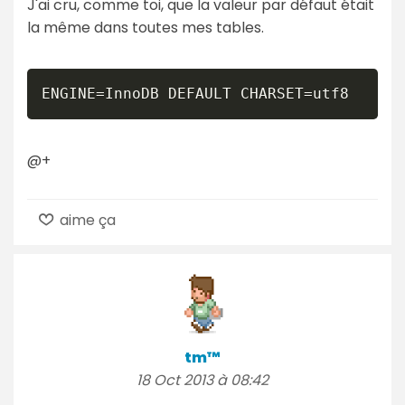
J'ai cru, comme toi, que la valeur par défaut était
la même dans toutes mes tables.
ENGINE=InnoDB DEFAULT CHARSET=utf8
@+
aime ça
tm™
18 Oct 2013 à 08:42