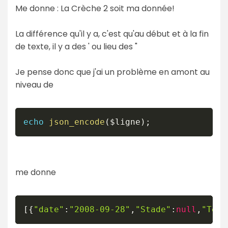
Me donne : La Crèche 2 soit ma donnée!
La différence qu'il y a, c'est qu'au début et à la fin
de texte, il y a des ' ou lieu des "
Je pense donc que j'ai un problème en amont au
niveau de
echo
json_encode
(
$ligne
)
;
me donne
[
{
"date"
:
"2008-09-28"
,
"Stade"
:
null
,
"Terr