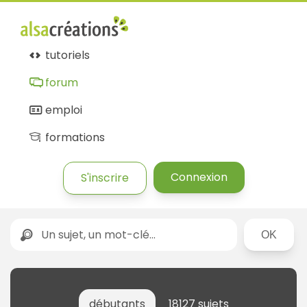
tutoriels
forum
emploi
formations
Connexion
S'inscrire
Rechercher
débutants
18127 sujets