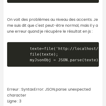
On voit des problèmes au niveau des accents. Je
me suis dit que c'est peut-être normal, mais il y a
une erreur quand je récupère le résultat en js :
		texte=file('http://localhost/football2/sallesDesMachines/synchro.inc.php?NumeroRencontre='+escape(numero));

        file(texte);

		myJsonObj = JSON.parse(texte);
Erreur : SyntaxError: JSON.parse: unexpected
character
Ligne : 3