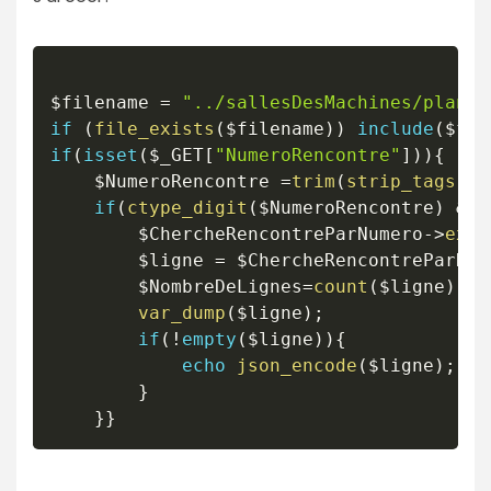
$filename
=
"../sallesDesMachines/plan.i
if
(
file_exists
(
$filename
)
)
include
(
$fil
if
(
isset
(
$_GET
[
"NumeroRencontre"
]
)
)
{
$NumeroRencontre
=
trim
(
strip_tags
(
ht
if
(
ctype_digit
(
$NumeroRencontre
)
&&
$ChercheRencontreParNumero
->
exec
$ligne
=
$ChercheRencontreParNum
$NombreDeLignes
=
count
(
$ligne
)
;
var_dump
(
$ligne
)
;
if
(
!
empty
(
$ligne
)
)
{
echo
json_encode
(
$ligne
)
;
}
}
}