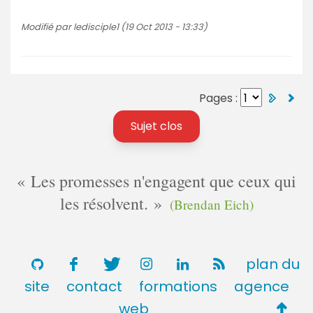
Modifié par ledisciple1 (19 Oct 2013 - 13:33)
Pages :
Sujet clos
Les promesses n'engagent que ceux qui
les résolvent.
(Brendan Eich)
plan du
site
contact
formations
agence
Retou
web