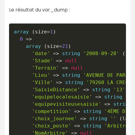
Le résultat du var_dump :
array
(
size
=
1
)
0
=>
array
(
size
=
21
)
'date'
=>
string
'2008-09-28'
(
len
'Stade'
=>
null
'Terrain'
=>
null
'Lieu'
=>
string
'AVENUE DE PARIS'
'Ville'
=>
string
'79260 LA CRECHE
'SaisieDistance'
=>
string
'13'
(
l
'equipelocalesaisie'
=>
string
'La
'equipevisiteusesaisie'
=>
string
'competition'
=>
string
'4ÈME DIVI
'choix_journee'
=>
string
''
(
leng
'choix_poste'
=>
string
'Arbitre c
'NomArbitre'
=>
null