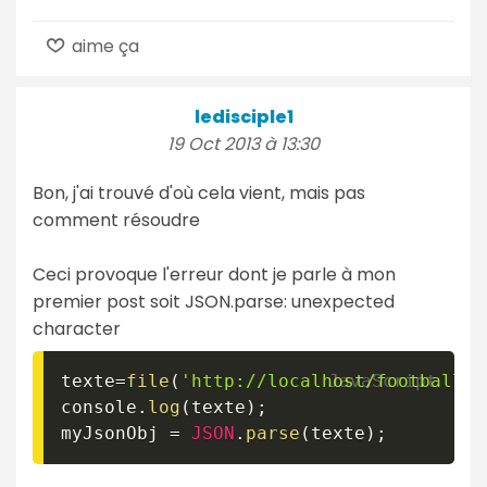
aime ça
ledisciple1
19 Oct 2013 à 13:30
Bon, j'ai trouvé d'où cela vient, mais pas
comment résoudre
Ceci provoque l'erreur dont je parle à mon
premier post soit JSON.parse: unexpected
character
texte
=
file
(
'http://localhost/football2/
console
.
log
(
texte
)
;
myJsonObj 
=
JSON
.
parse
(
texte
)
;