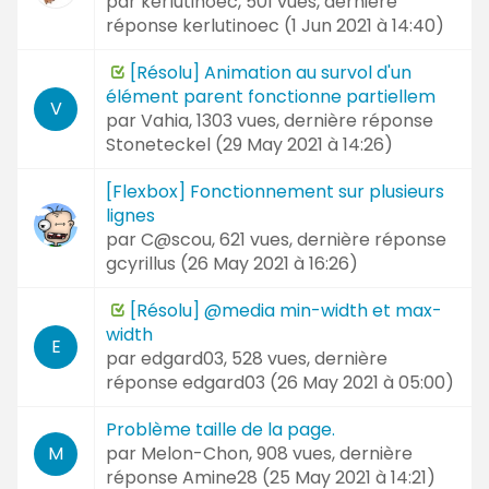
par
kerlutinoec
, 501 vues, dernière
réponse
kerlutinoec (
1 Jun 2021 à 14:40
)
[Résolu] Animation au survol d'un
élément parent fonctionne partiellem
V
par
Vahia
, 1303 vues, dernière réponse
Stoneteckel (
29 May 2021 à 14:26
)
[Flexbox] Fonctionnement sur plusieurs
lignes
par
C@scou
, 621 vues, dernière réponse
gcyrillus (
26 May 2021 à 16:26
)
[Résolu] @media min-width et max-
width
E
par
edgard03
, 528 vues, dernière
réponse
edgard03 (
26 May 2021 à 05:00
)
Problème taille de la page.
par
Melon-Chon
, 908 vues, dernière
M
réponse
Amine28 (
25 May 2021 à 14:21
)