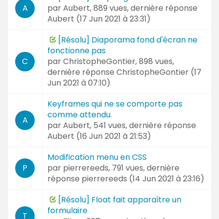
par
Aubert
, 889 vues, dernière réponse
A
Aubert (
17 Jun 2021 à 23:31
)
[Résolu] Diaporama fond d'écran ne
fonctionne pas
par
ChristopheGontier
, 898 vues,
C
dernière réponse
ChristopheGontier (
17
Jun 2021 à 07:10
)
Keyframes qui ne se comporte pas
comme attendu.
A
par
Aubert
, 541 vues, dernière réponse
Aubert (
16 Jun 2021 à 21:53
)
Modification menu en CSS
par
pierrereeds
, 791 vues, dernière
P
réponse
pierrereeds (
14 Jun 2021 à 23:16
)
[Résolu] Float fait apparaître un
formulaire
T