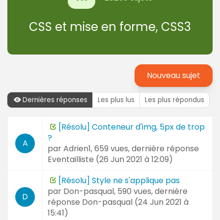
CSS et mise en forme, CSS3
Nouveau sujet
Dernières réponses
Les plus lus
Les plus répondus
Dernières
[Résolu] Conteneur d'img, 5px de trop
Sujet
réponses
?
et
A
par
Adrien1
, 659 vues, dernière réponse
Auteur
Eventailliste (
26 Jun 2021 à 12:09
)
[Résolu] Style ne s'applique pas
par
Don-pasqual
, 590 vues, dernière
D
réponse
Don-pasqual (
24 Jun 2021 à
15:41
)