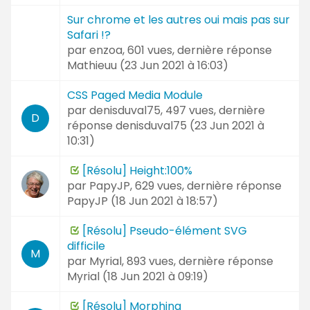
Sur chrome et les autres oui mais pas sur
Safari !?
par
enzoa
, 601 vues, dernière réponse
Mathieuu (
23 Jun 2021 à 16:03
)
CSS Paged Media Module
par
denisduval75
, 497 vues, dernière
D
réponse
denisduval75 (
23 Jun 2021 à
10:31
)
[Résolu] Height:100%
par
PapyJP
, 629 vues, dernière réponse
PapyJP (
18 Jun 2021 à 18:57
)
[Résolu] Pseudo-élément SVG
difficile
M
par
Myrial
, 893 vues, dernière réponse
Myrial (
18 Jun 2021 à 09:19
)
[Résolu] Morphing