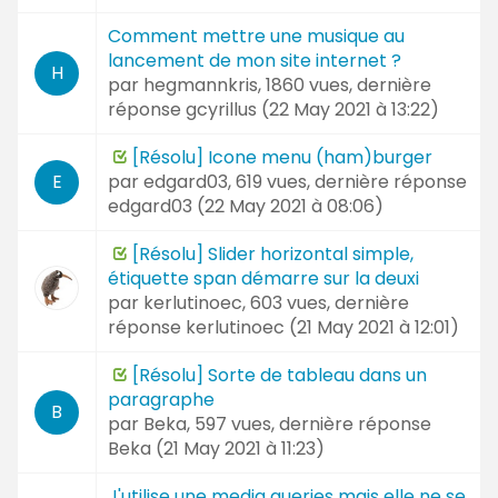
Comment mettre une musique au
lancement de mon site internet ?
H
par
hegmannkris
, 1860 vues, dernière
réponse
gcyrillus (
22 May 2021 à 13:22
)
[Résolu] Icone menu (ham)burger
par
edgard03
, 619 vues, dernière réponse
E
edgard03 (
22 May 2021 à 08:06
)
[Résolu] Slider horizontal simple,
étiquette span démarre sur la deuxi
par
kerlutinoec
, 603 vues, dernière
réponse
kerlutinoec (
21 May 2021 à 12:01
)
[Résolu] Sorte de tableau dans un
paragraphe
B
par
Beka
, 597 vues, dernière réponse
Beka (
21 May 2021 à 11:23
)
J'utilise une media queries mais elle ne se