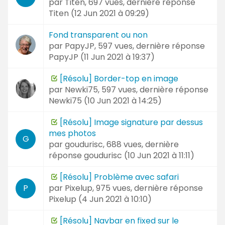
par
Titen
, 697 vues, dernière réponse
Titen (
12 Jun 2021 à 09:29
)
Fond transparent ou non
par
PapyJP
, 597 vues, dernière réponse
PapyJP (
11 Jun 2021 à 19:37
)
[Résolu] Border-top en image
par
Newki75
, 597 vues, dernière réponse
Newki75 (
10 Jun 2021 à 14:25
)
[Résolu] Image signature par dessus
mes photos
G
par
goudurisc
, 688 vues, dernière
réponse
goudurisc (
10 Jun 2021 à 11:11
)
[Résolu] Problème avec safari
par
Pixelup
, 975 vues, dernière réponse
P
Pixelup (
4 Jun 2021 à 10:10
)
[Résolu] Navbar en fixed sur le