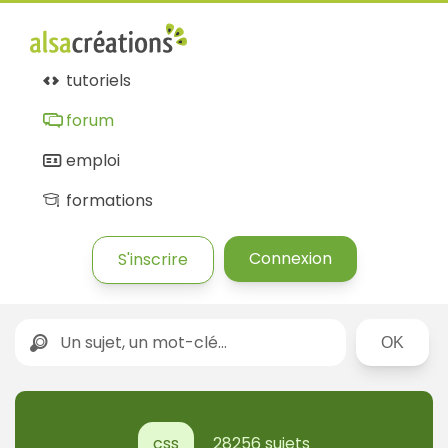
Forum
Alsacréations
tutoriels
forum
emploi
formations
Connexion
S'inscrire
Rechercher
css
28256 sujets