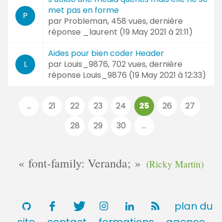
met pas en forme
P
par
Probleman
, 458 vues, dernière
réponse
_laurent (
19 May 2021 à 21:11
)
Aides pour bien coder Header
par
Louis_9876
, 702 vues, dernière
L
réponse
Louis_9876 (
19 May 2021 à 12:33
)
Pages
...
21
22
23
24
25
26
27
:
28
29
30
...
font-family: Veranda;
(Ricky Martin)
plan du