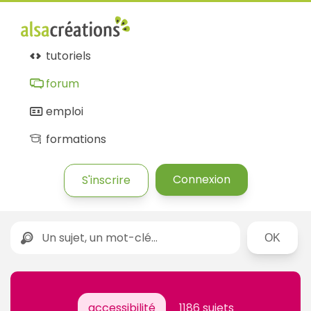
tutoriels
forum
emploi
formations
Connexion
S'inscrire
Rechercher
accessibilité
1186 sujets