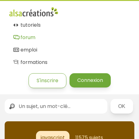
tutoriels
forum
emploi
formations
Connexion
S'inscrire
Rechercher
javascript
11575 sujets