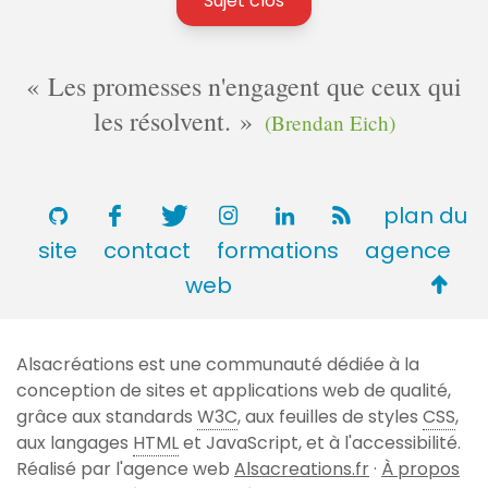
Sujet clos
Les promesses n'engagent que ceux qui
les résolvent.
(Brendan Eich)
plan du
site
contact
formations
agence
Retou
web
en
haut
Alsacréations est une communauté dédiée à la
de
conception de sites et applications web de qualité,
page
grâce aux standards
W3C
, aux feuilles de styles
CSS
,
aux langages
HTML
et JavaScript, et à l'accessibilité.
Réalisé par l'agence web
Alsacreations.fr
·
À propos