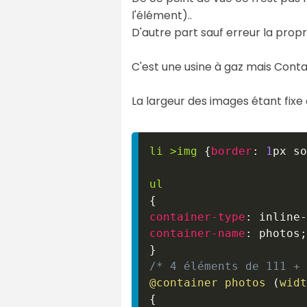
l'élément)..
D'autre part sauf erreur la propri
C'est une usine à gaz mais Cont
La largeur des images étant fixe c
li 
>
img
{
border
:
1
px
 so
ul
{
container-type
:
 inline-
container-name
:
 photos
;
}
/* 4 éléments de 111 + 
@container
 photos 
(
widt
{