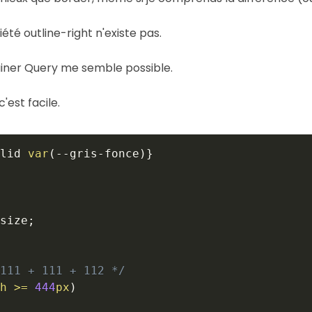
été outline-right n'existe pas.
ainer Query me semble possible.
'est facile.
lid 
var
(
--gris-fonce
)
}
size
;
111 + 111 + 112 */
h >= 
444
px
)