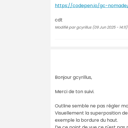
https://codepen.io/gc-nomad
cdt
Modifié par gcyrillus (09 Jun 2025 - 14:11)
Bonjour gcyrillus,
Merci de ton suivi.
Outline semble ne pas régler m
Visuellement la superposition de
exemple la bordure du haut.
De ce point de vue ce n'est pas 