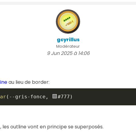
gcyrillus
Modérateur
9 Jun 2025 à 14:06
line
au lieu de border:
ar
(
--gris-fonce
,
#777
)
>, les outline vont en principe se superposés.