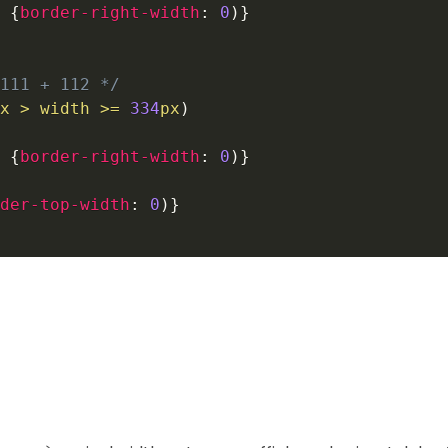
{
border-right-width
:
0
)
}
111 + 112 */
x
 > width >= 
334
px
)
{
border-right-width
:
0
)
}
der-top-width
:
0
)
}