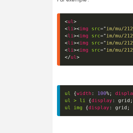
<
ul
>
<
li
>
<
img
src
=
"
im/mu/212
<
li
>
<
img
src
=
"
im/mu/212
<
li
>
<
img
src
=
"
im/mu/212
<
li
>
<
img
src
=
"
im/mu/212
</
ul
>
ul
{
width
:
100
%
;
displa
ul 
>
 li
{
display
:
 grid
;
ul img
{
display
:
 grid
;