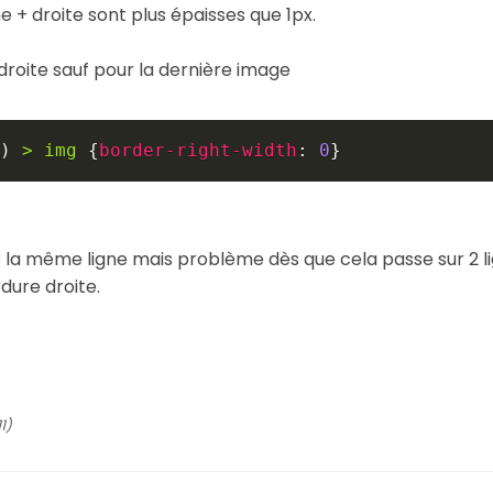
 + droite sont plus épaisses que 1px.
roite sauf pour la dernière image
)
>
 img
{
border-right-width
:
0
}
ur la même ligne mais problème dès que cela passe sur 2 l
dure droite.
1)