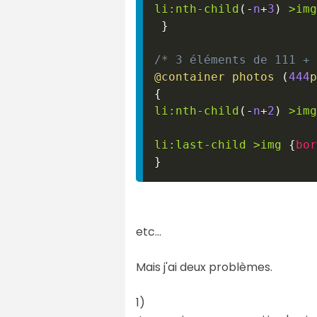
li
:nth-child
(
-
n
+
3
)
>
img
}
/* 3 éléments de 111 + 
@container
 photos 
(
444
p
{
li
:nth-child
(
-
n
+
2
)
>
img
li
:last-child
>
img
{
bor
}
etc...
Mais j'ai deux problèmes.
1)