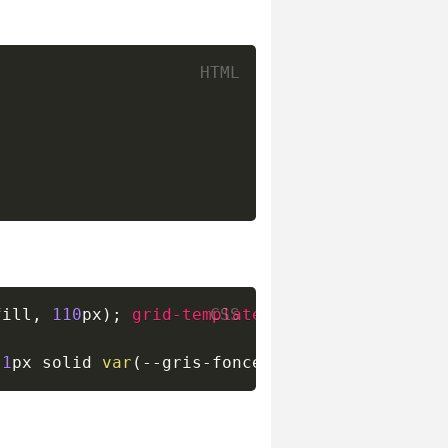
fill
,
110
px
)
;
grid-template-rows
:
 auto
}
1
px
 solid 
var
(
--gris-fonce
)
}