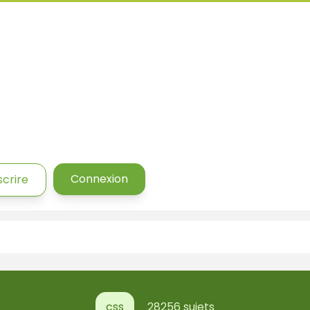
Connexion
scrire
css
28256 sujets