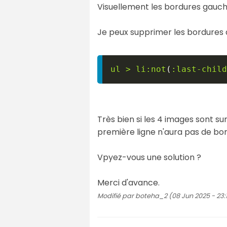
Visuellement les bordures gauche
Je peux supprimer les bordures d
ul 
>
 li
:not
(
:last-child
Très bien si les 4 images sont s
première ligne n'aura pas de bor
Vpyez-vous une solution ?
Merci d'avance.
Modifié par boteha_2 (08 Jun 2025 - 23:1