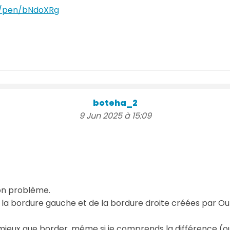
e/pen/bNdoXRg
boteha_2
9 Jun 2025 à 15:09
on problème.
 la bordure gauche et de la bordure droite créées par Out
mieux que border, même si je comprends la différence (out