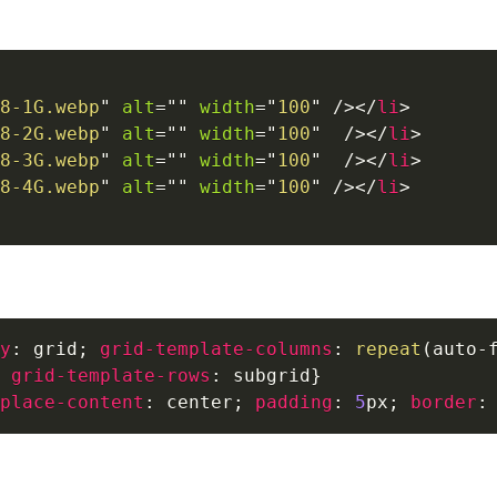
8-1G.webp
"
alt
=
"
"
width
=
"
100
"
/>
</
li
>
8-2G.webp
"
alt
=
"
"
width
=
"
100
"
/>
</
li
>
8-3G.webp
"
alt
=
"
"
width
=
"
100
"
/>
</
li
>
8-4G.webp
"
alt
=
"
"
width
=
"
100
"
/>
</
li
>
y
:
 grid
;
grid-template-columns
:
repeat
(
auto-
grid-template-rows
:
 subgrid
}
place-content
:
 center
;
padding
:
5
px
;
border
: