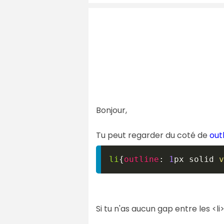
Bonjour,
Tu peut regarder du coté de
out
li
{
outline
:
1
px
 solid 
v
Si tu n'as aucun gap entre les <li