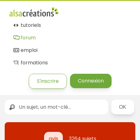
tutoriels
forum
emploi
formations
Connexion
S'inscrire
Rechercher
avis
3264 sujets