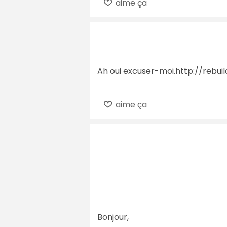
aime ça
Ah oui excuser-moi.http://rebuil
aime ça
Bonjour,