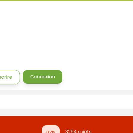
Connexion
scrire
avis
3264 sujets