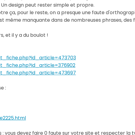
 Un design peut rester simple et propre.
 d'être ça, pour le reste, on a presque une faute d'orthogr
n est même manquante dans de nombreuses phrases, des fa
 et il y a du boulot !
t_fiche.php?id_article=473703
t_fiche.php?id_article=376902
t_fiche.php?id_article=473697
e :
le2225.html
: vous devez faire 0 faute sur votre site et respecter la 