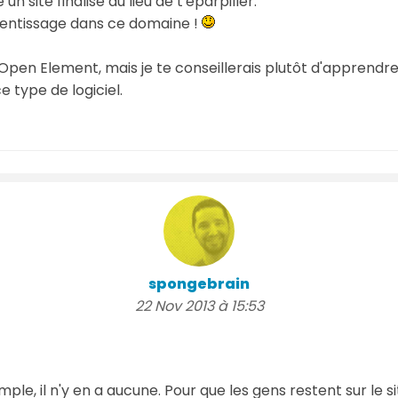
 un site finalisé au lieu de t'éparpiller.
rentissage dans ce domaine !
ais Open Element, mais je te conseillerais plutôt d'appren
e type de logiciel.
spongebrain
22 Nov 2013 à 15:53
mple, il n'y en a aucune. Pour que les gens restent sur le s