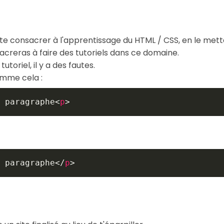
 te consacrer à l'apprentissage du HTML / CSS, en le me
nsacreras à faire des tutoriels dans ce domaine.
toriel, il y a des fautes.
omme cela :
 paragraphe
<
p
>
 paragraphe
</
p
>