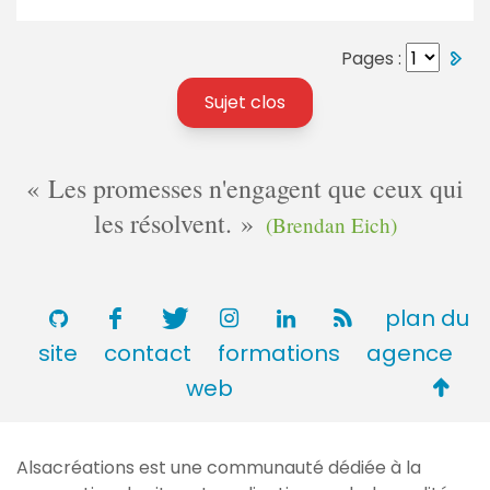
Pages :
Sujet clos
Les promesses n'engagent que ceux qui
les résolvent.
(Brendan Eich)
plan du
site
contact
formations
agence
Retou
web
en
haut
Alsacréations est une communauté dédiée à la
de