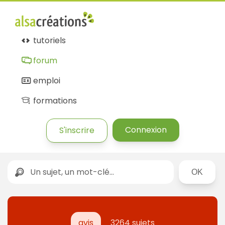
tutoriels
forum
emploi
formations
Connexion
S'inscrire
Rechercher
avis
3264 sujets