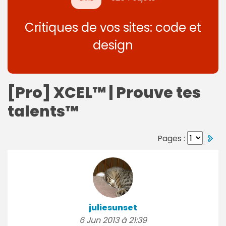
Critiques de vos sites: code et
design
[Pro] XCEL™ | Prouve tes
talents™
Pages :
juliesunset
6 Jun 2013 à 21:39