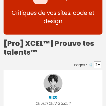
Critiques de vos sites: code et
design
[Pro] XCEL™ | Prouve tes
talents™
Pages :
6l20
26 Jun 2013 à 22:54