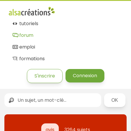
tutoriels
forum
emploi
formations
Connexion
S'inscrire
Rechercher
avis
3264 sujets