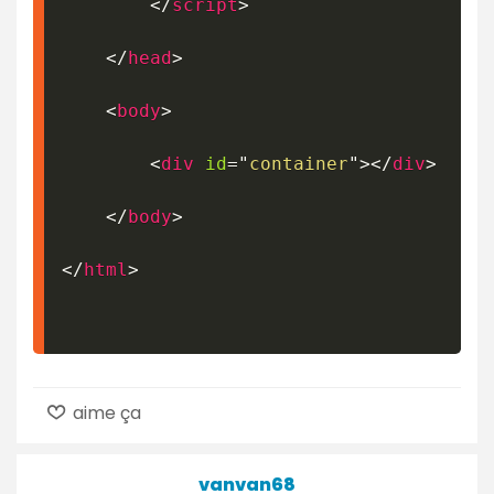
</
script
>
</
head
>
<
body
>
<
div
id
=
"
container
"
>
</
div
>
</
body
>
</
html
>
aime ça
vanvan68