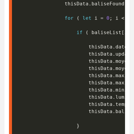
				thisData
.
baliseFound 
=
for
(
let
 i 
=
0
;
 i 
<
 ba
if
(
 baliseList
[
i
]
.
						thisData
.
date 
=
						thisData
.
update
						thisData
.
moyenD
						thisData
.
moyenV
						thisData
.
maxiDi
						thisData
.
maxiVi
						thisData
.
miniVi
						thisData
.
lumino
						thisData
.
temper
						thisData
.
balise
}