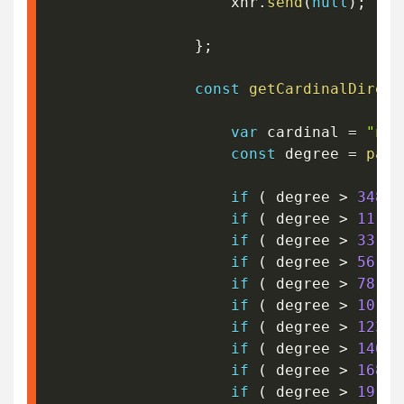
					xhr
.
send
(
null
)
;
}
;
const
getCardinalDirect
var
 cardinal 
=
"nul
const
 degree 
=
pars
if
(
 degree 
>
348.5
if
(
 degree 
>
11
&&
if
(
 degree 
>
33.5
if
(
 degree 
>
56
&&
if
(
 degree 
>
78.5
if
(
 degree 
>
101
&
if
(
 degree 
>
123.5
if
(
 degree 
>
146
&
if
(
 degree 
>
168.5
if
(
 degree 
>
191
&