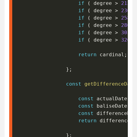
if
(
 degree 
>
213.5
if
(
 degree 
>
236
&
if
(
 degree 
>
258.5
if
(
 degree 
>
280
&
if
(
 degree 
>
303.5
if
(
 degree 
>
326
&
return
 cardinal
;
}
;
const
getDifferenceDate
const
 actualDate 
=
 
const
 baliseDate 
=
 
const
 differenceDat
return
 differenceDa
}
;