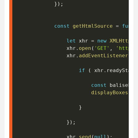
}
)
;
const
getHtmlSource
=
funct
let
 xhr 
=
new
XMLHttpRe
				xhr
.
open
(
'GET'
,
'http:/
				xhr
.
addEventListener
(
'r
if
(
 xhr
.
readyState
const
 baliseLis
displayBoxes
(
ba
}
}
)
;
				xhr
.
send
(
null
)
;