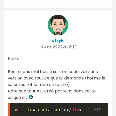
stryk
6 Apr 2020 à 12:32
Hello,
Bon j'ai pas mal bossé sur ton code, voici une
version avec tout ce que tu demande (hormis le
selecteur et la mise en forme)
Note que tout est créé par le JS dans cette
unique div
<
div
id
=
"
container
"
>
</
div
>