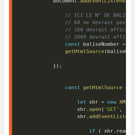
			document
.
addEventListener
(
'
// ICI LE N° DE BALISE
// 68 ne devrait pas af
// 168 devrait afficher
// 2089 devrait affiche
const
 baliseNumber 
=
"2
getHtmlSource
(
baliseNum
}
)
;
const
getHtmlSource
=
f
let
 xhr 
=
new
XMLHt
					xhr
.
open
(
'GET'
,
'ht
					xhr
.
addEventListene
if
(
 xhr
.
readyS