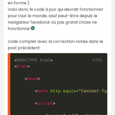
en forme )
Voici donc le code à jour qui devrait fonctionner
pour tout le monde, sauf peut-être depuis le
navigateur facebook où pas grand chose ne
fonctionne
code complet avec la correction notée dans le
post précédent:
<!
DOCTYPE
html
>
<
html
>
<
head
>
<
meta
http-equiv
=
"
Content-Type
"
<
script
>