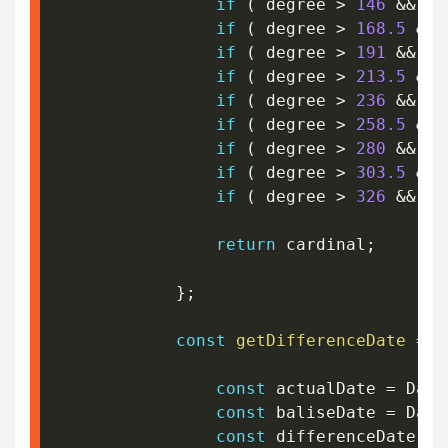
if
(
 degree 
>
146
&&
 de
if
(
 degree 
>
168.5
&&
 
if
(
 degree 
>
191
&&
 de
if
(
 degree 
>
213.5
&&
 
if
(
 degree 
>
236
&&
 de
if
(
 degree 
>
258.5
&&
 
if
(
 degree 
>
280
&&
 de
if
(
 degree 
>
303.5
&&
 
if
(
 degree 
>
326
&&
 de
return
 cardinal
;
}
;
const
getDifferenceDate
=
f
const
 actualDate 
=
 Date
const
 baliseDate 
=
 Date
const
 differenceDate 
=