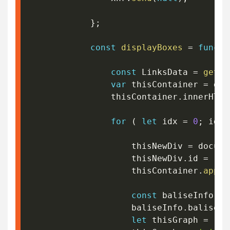
}
;
const
displayBoxes
=
functi
const
 LinksData 
=
getLi
var
 thisContainer 
=
 doc
				thisContainer
.
innerHTML
for
(
let
 idx 
=
0
;
 idx 
					thisNewDiv 
=
 docume
					thisNewDiv
.
id 
=
'co
					thisContainer
.
appen
const
 baliseInfo 
=
					baliseInfo
.
baliseFo
let
 thisGraph 
=
'<a