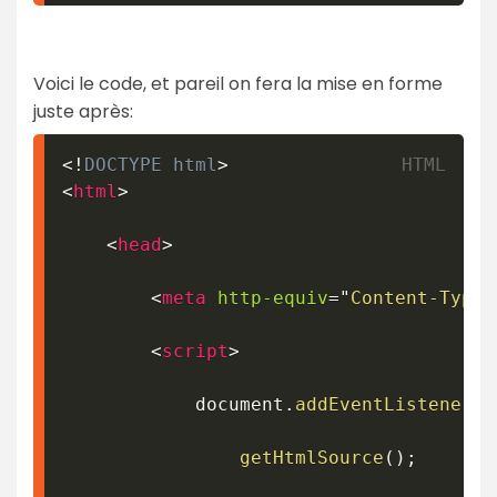
Voici le code, et pareil on fera la mise en forme
juste après:
<!
DOCTYPE
html
>
<
html
>
<
head
>
<
meta
http-equiv
=
"
Content-Type
"
<
script
>
			document
.
addEventListener
(
'
getHtmlSource
(
)
;