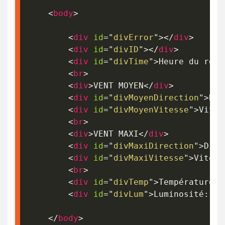
<
body
>
<
div
id
=
"
divError
"
>
</
div
>
<
div
id
=
"
divID
"
>
</
div
>
<
div
id
=
"
divTime
"
>
Heure du rele
<
br
>
<
div
>
VENT MOYEN
</
div
>
<
div
id
=
"
divMoyenDirection
"
>
Dir
<
div
id
=
"
divMoyenVitesse
"
>
Vites
<
br
>
<
div
>
VENT MAXI
</
div
>
<
div
id
=
"
divMaxiDirection
"
>
Dire
<
div
id
=
"
divMaxiVitesse
"
>
Vitess
<
br
>
<
div
id
=
"
divTemp
"
>
Température: 
<
div
id
=
"
divLum
"
>
Luminosité: 
</
</
body
>