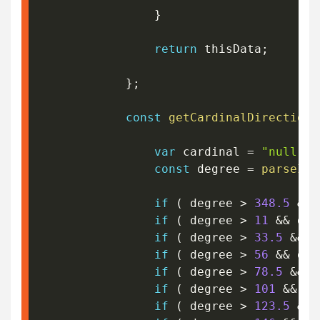
}
return
 thisData
;
}
;
const
getCardinalDirection
var
 cardinal 
=
"null"
;
const
 degree 
=
parseInt
if
(
 degree 
>
348.5
&&
 
if
(
 degree 
>
11
&&
 deg
if
(
 degree 
>
33.5
&&
 d
if
(
 degree 
>
56
&&
 deg
if
(
 degree 
>
78.5
&&
 d
if
(
 degree 
>
101
&&
 de
if
(
 degree 
>
123.5
&&
 