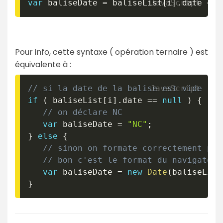
var
 baliseDate 
=
 baliseList
[
i
]
.
date 
==
Pour info, cette syntaxe ( opération ternaire ) est
équivalente à :
// si la date de la balise est vide
if
(
 baliseList
[
i
]
.
date 
==
null
)
{
// on déclare NC
var
 baliseDate 
=
"NC"
;
}
else
{
// sinon on formate correctement pui
// bon c'est le format du navigateur
var
 baliseDate 
=
new
Date
(
baliseList
}