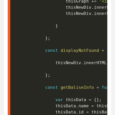
					thisGraph 
+=
'<img 
					thisNewDiv
.
innerHTM
					thisNewDiv
.
innerHTM
}
}
;
const
displayNotFound
=
fun
				thisNewDiv
.
innerHTML 
+=
}
;
const
getBaliseInfo
=
funct
var
 thisData 
=
{
}
;
				thisData
.
name 
=
 thisNam
				thisData
.
id 
=
 thisBalis