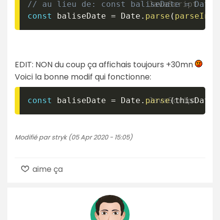
// au lieu de: const baliseDate = Date.
const
 baliseDate 
=
 Date
.
parse
(
parseInt
(
EDIT: NON du coup ça affichais toujours +30mn
Voici la bonne modif qui fonctionne:
const
 baliseDate 
=
 Date
.
parse
(
thisDate
.
Modifié par stryk (05 Apr 2020 - 15:05)
aime ça