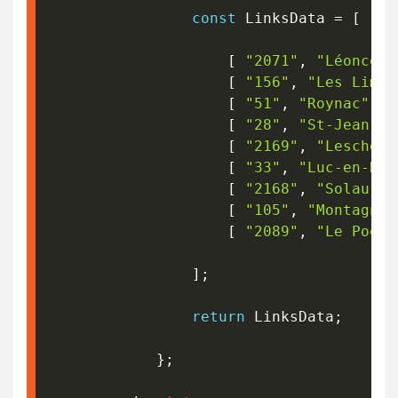
const
 LinksData 
=
[
[
"2071"
,
"Léoncel"
[
"156"
,
"Les Limou
[
"51"
,
"Roynac"
,
"
[
"28"
,
"St-Jean-en
[
"2169"
,
"Lesches-
[
"33"
,
"Luc-en-Dio
[
"2168"
,
"Solaure"
[
"105"
,
"Montagne 
[
"2089"
,
"Le Poët-
]
;
return
 LinksData
;
}
;