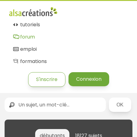
tutoriels
forum
emploi
formations
Connexion
S'inscrire
Rechercher
débutants
18127 sujets