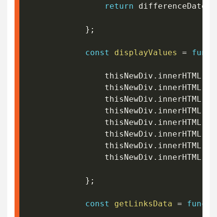
return
 differenceDate
;
}
;
const
displayValues
=
funct
				thisNewDiv
.
innerHTML 
+=
				thisNewDiv
.
innerHTML 
+=
				thisNewDiv
.
innerHTML 
+=
				thisNewDiv
.
innerHTML 
+=
				thisNewDiv
.
innerHTML 
+=
				thisNewDiv
.
innerHTML 
+=
				thisNewDiv
.
innerHTML 
+=
				thisNewDiv
.
innerHTML 
+=
}
;
const
getLinksData
=
functi