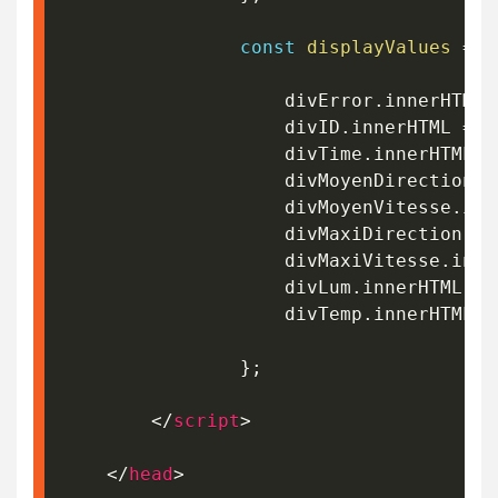
const
displayValues
=
f
					divError
.
innerHTML 
					divID
.
innerHTML 
=
 b
					divTime
.
innerHTML 
+
					divMoyenDirection
.
i
					divMoyenVitesse
.
inn
					divMaxiDirection
.
in
					divMaxiVitesse
.
inne
					divLum
.
innerHTML 
+=
					divTemp
.
innerHTML 
+
}
;
</
script
>
</
head
>