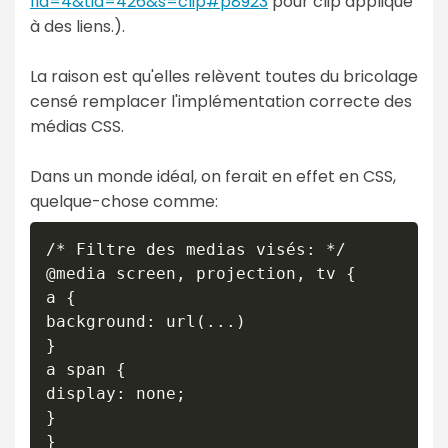
fid=4&tid=426&s=clip#p8923
pour clip appliqué
à des liens.).
La raison est qu'elles relèvent toutes du bricolage
censé remplacer l'implémentation correcte des
médias CSS.
Dans un monde idéal, on ferait en effet en CSS,
quelque-chose comme:
/* Filtre des medias visés: */

@media screen, projection, tv {

a {

background: url(...)

}

a span {

display: none;

}

}
