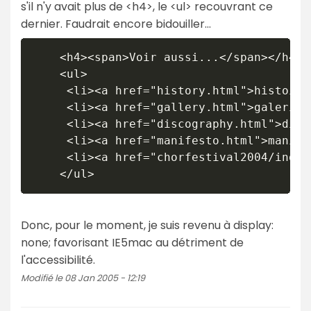
s'il n'y avait plus de <h4>, le <ul> recouvrant ce
dernier. Faudrait encore bidouiller...
    <h4><span>Voir aussi...</span></h4>

    <ul>

     <li><a href="history.html">histoire<
     <li><a href="gallery.html">galerie</
     <li><a href="discography.html">disc
     <li><a href="manifesto.html">manife
     <li><a href="chorfestival2004/index
Donc, pour le moment, je suis revenu à display:
none; favorisant IE5mac au détriment de
l'accessibilité.
Modifié le 08 Jan 2005 - 12:19