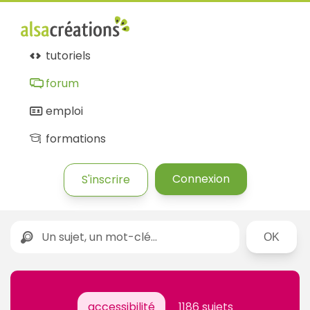
tutoriels
forum
emploi
formations
Connexion
S'inscrire
Rechercher
accessibilité
1186 sujets