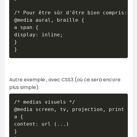
/* Pour être sûr d'être bien compris:*/

@media aural, braille {

a span {

display: inline;

}

Autre exemple , avec CSS3 (où ce sera encore
plus simple):
/* medias visuels */

@media screen, tv, projection, print {

a {

content: url (...)

}
