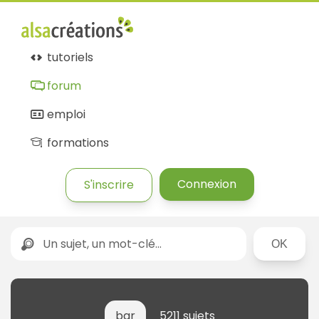
tutoriels
forum
emploi
formations
Connexion
S'inscrire
Rechercher
bar
5211 sujets