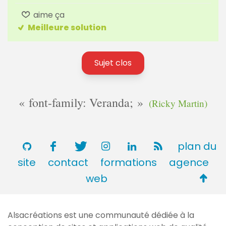
aime ça
Meilleure solution
Sujet clos
font-family: Veranda;
(Ricky Martin)
plan du
site
contact
formations
agence
Retou
web
en
haut
Alsacréations est une communauté dédiée à la
de