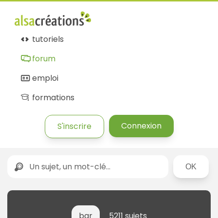
tutoriels
forum
emploi
formations
Connexion
S'inscrire
Rechercher
bar
5211 sujets