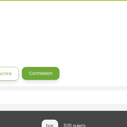
Connexion
scrire
bar
5211 sujets