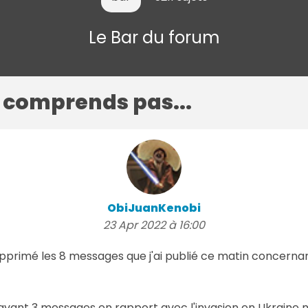
Le Bar du forum
e comprends pas...
ObiJuanKenobi
23 Apr 2022 à 16:00
pprimé les 8 messages que j'ai publié ce matin concerna
vant 3 messages en rapport avec l'invasion en Ukraine m