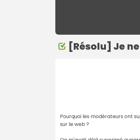
[Résolu] Je n
Pourquoi les modérateurs ont su
sur le web ?
On m'avait déjà supprimé aupara