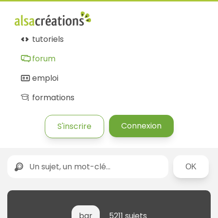
tutoriels
forum
emploi
formations
Connexion
S'inscrire
Rechercher
bar
5211 sujets