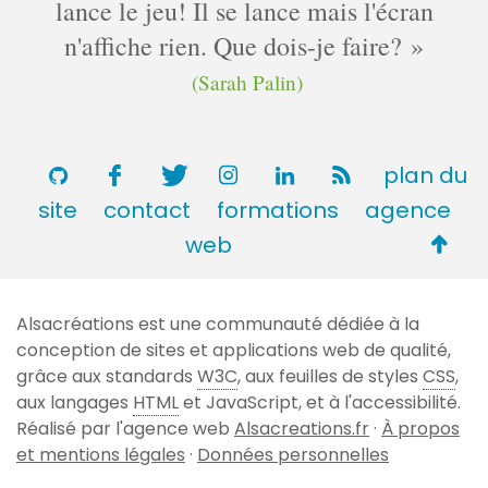
lance le jeu! Il se lance mais l'écran
n'affiche rien. Que dois-je faire?
(Sarah Palin)
plan du
site
contact
formations
agence
Retou
web
en
haut
Alsacréations est une communauté dédiée à la
de
conception de sites et applications web de qualité,
page
grâce aux standards
W3C
, aux feuilles de styles
CSS
,
aux langages
HTML
et JavaScript, et à l'accessibilité.
Réalisé par l'agence web
Alsacreations.fr
·
À propos
et mentions légales
·
Données personnelles