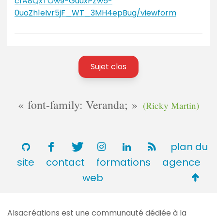
cfA8QxTOw9-GuuxPZw5-
0uoZh1eIvr5jF_WT_3MH4epBug/viewform
Sujet clos
font-family: Veranda;
(Ricky Martin)
plan du
site
contact
formations
agence
Retou
web
en
haut
Alsacréations est une communauté dédiée à la