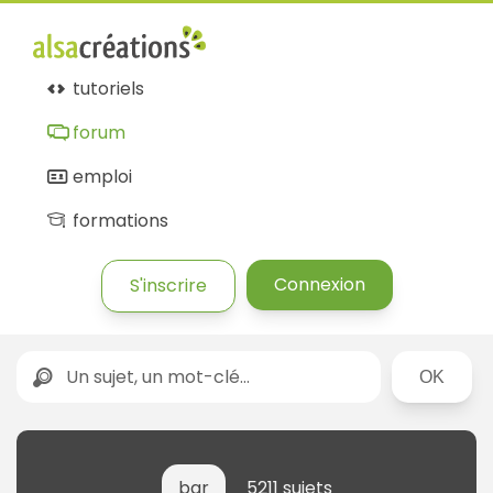
tutoriels
forum
emploi
formations
Connexion
S'inscrire
Rechercher
bar
5211 sujets